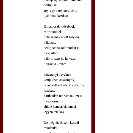
holtig tanul,
egy-egy nagy eredmény 
újabbnak kezdete.
Emiatt csak idősebbek 
zsörtölődnek,
fiatalságnak adott folyton 
változás,
pedig lenne sokminden jó 
megtartani
való, s szép is, ha vasat 
olvaszt a kovács,
veteményt nevelnek 
kertjükben asszonyok,
cserépedényt készít s díszít a 
fazekas,
a ruhánkat tudhatnánk mi is 
megvarrni,
ahhoz kenderrel, lennel 
legyen tele kas.
De még ételét sem készíti 
mindenki
magának a mai rohanás-