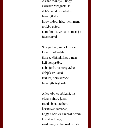
Akkor mondják, hogy 
aközben vizsgáztál le
abból, amit csináltál, s 
bizonyítottad,
hogy tudod, hisz’ nem ment 
árokba autód,
nem dőlt össze sátor, mert jól 
felállítottad.
S olyankor, siker közben 
kiderül mélyebb
titka az életnek, hogy nem 
kell sok próba, 
néha jobb, ha mélyvízbe 
dobják az úszni
tanulót, nem kérnek 
bizonyítványt róla.
A legjobb egyébként, ha 
olyan szintre jutsz,
munkában, életben, 
bármilyen témában,
hogy a célt, és eszközt hozzá 
te szabod meg,
mert megvan benned hozzá 