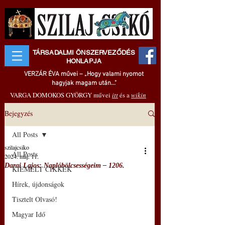
TÁRSADALMI ÖNSZERVEZŐDÉS
HONLAPJA
VERZÁR ÉVA művei – „Hogy valami nyomot
hagyjak magam után..."
VARGA DOMOKOS GYÖRGY művei
itt
és a
wikin
Bejegyzés
All Posts
szilajcsiko
All Posts
2024. máj. 11.
Darai Lajos: Naplóbölcsességeim – 1206.
KIEMELT CIKKEK
Hírek, újdonságok
Tisztelt Olvasó!
Magyar Idő