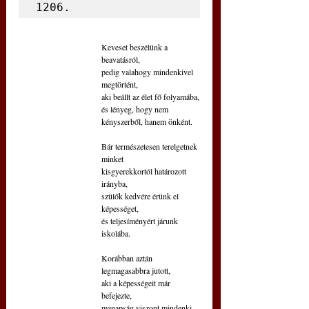
1206.
Keveset beszélünk a 
beavatásról,
pedig valahogy mindenkivel 
megtörtént,
aki beállt az élet fő folyamába,
és lényeg, hogy nem 
kényszerből, hanem önként.
Bár természetesen terelgetnek 
minket
kisgyerekkortól határozott 
irányba,
szülők kedvére érünk el 
képességet,
és teljesíményért járunk 
iskolába.
Korábban aztán 
legmagasabbra jutott,
aki a képességeit már 
befejezte,
manapság viszont mindenki 