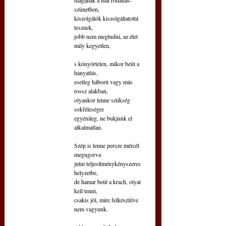
szünetben,
kiszolgálók kiszolgáltatottá 
tesznek,
jobb nem megtudni, az élet 
mily kegyetlen,
s könyörtelen, mikor beüt a 
hanyatlás,
esetleg háború vagy más 
rossz alakban,
olyankor lenne szükség 
sokféleségre
egyénileg, ne bukjunk el 
alkalmatlan.
Szép is lenne persze mércét 
megugorva
jutni teljesítménykényszeres 
helyzetbe,
de hamar beüt a krach, olyat 
kell tenni,
csakis jól, mire felkészülve 
nem vagyunk.