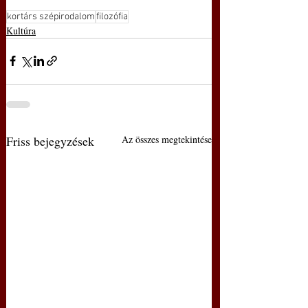
kortárs szépirodalom
filozófia
Kultúra
Friss bejegyzések
Az összes megtekintése