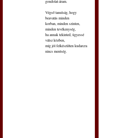
gondolat-áram.
Végső tanulság, hogy 
beavatás minden
korban, minden szinten, 
minden tevékenység,
ha annak tekinted, ügyessé 
válsz közben,
míg jól felkészülten kudarcra 
nincs mentség.