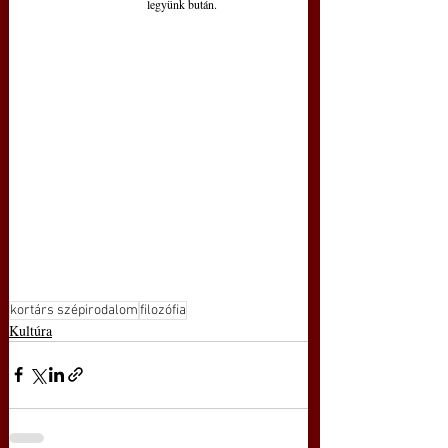
legyünk bután.
kortárs szépirodalom
filozófia
Kultúra