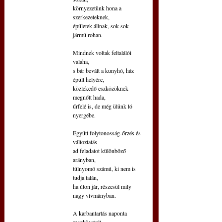
környezetünk hona a 
szerkezeteknek,
épületek állnak, sok-sok 
jármű rohan.
Mindnek voltak feltalálói 
valaha,
s bár bevált a kunyhó, ház 
épült helyére,
közlekedő eszközöknek 
megnőtt hada,
űrfelé is, de még ülünk ló 
nyergébe.
Együtt folytonosság-őrzés és 
változtatás
ad feladatot különböző 
arányban,
túlnyomó számú, ki nem is 
tudja talán,
ha úton jár, részesül mily 
nagy vívmányban.
A karbantartás naponta 
megkövetelt,