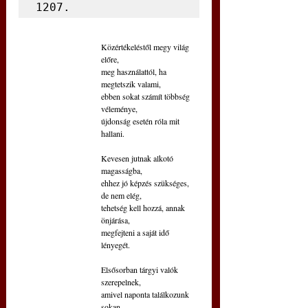
1207.
Közértékeléstől megy világ 
előre,
meg használattól, ha 
megtetszik valami,
ebben sokat számít többség 
véleménye,
újdonság esetén róla mit 
hallani.
Kevesen jutnak alkotó 
magasságba,
ehhez jó képzés szükséges, 
de nem elég,
tehetség kell hozzá, annak 
önjárása,
megfejteni a saját idő 
lényegét.
Elsősorban tárgyi valók 
szerepelnek,
amivel naponta találkozunk 
sokan,