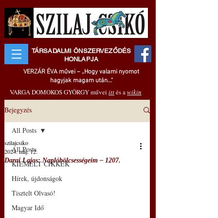
TÁRSADALMI ÖNSZERVEZŐDÉS
HONLAPJA
VERZÁR ÉVA művei – „Hogy valami nyomot
hagyjak magam után..."
VARGA DOMOKOS GYÖRGY művei
itt
és a
wikin
Bejegyzés
All Posts
szilajcsiko
All Posts
2024. máj. 12.
Darai Lajos: Naplóbölcsességeim – 1207.
KIEMELT CIKKEK
Hírek, újdonságok
Tisztelt Olvasó!
Magyar Idő