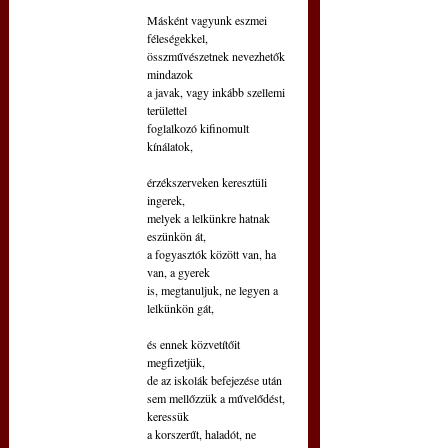
Másként vagyunk eszmei 
féleségekkel,
összművészetnek nevezhetők 
mindazok
a javak, vagy inkább szellemi 
területtel
foglalkozó kifinomult 
kínálatok,
érzékszerveken keresztüli 
ingerek,
melyek a lelkünkre hatnak 
eszünkön át, 
a fogyasztók között van, ha 
van, a gyerek
is, megtanuljuk, ne legyen a 
lelkünkön gát,
és ennek közvetítőit 
megfizetjük,
de az iskolák befejezése után
sem mellőzzük a művelődést, 
keressük
a korszerűt, haladót, ne 