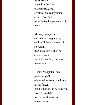
ágyunk, ruhánk és 
evőeszközök felé,
s voltak, kik könnyítendő 
ebben részvételt,
gépesítettek hagyományosság 
mellé.
Mi meg bólogatunk, 
csettintünk, hogy nohát,
ezt kipróbálom, áldozok rá 
szívesen,
mert csak úgy töltheti be 
ember a korát,
vadászik tovább, bár nem ül 
magaslesen.
Hanem válogatunk sok 
jótéteményből
oly természetesen, minthogy 
a Nap felkel,
ki áll a mögött, hogy nem jön 
füst kéményből,
nem érdekel vevőt, és a 
termék elkel.