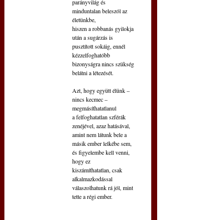
parányvilág és
minduntalan beleszól az 
életünkbe,
hiszen a robbanás gyilokja 
után a sugárzás is
pusztított sokáig, ennél 
kézzelfoghatóbb
bizonyságra nincs szükség 
belátni a létezését.
Azt, hogy együtt élünk – 
nincs kecmec – 
megmásíthatatlanul
a felfoghatatlan szférák 
zenéjével, azaz hatásával,
amint nem látunk bele a 
másik ember lelkébe sem,
és figyelembe kell venni, 
hogy ez
kiszámíthatatlan, csak 
alkalmazkodással
válaszolhatunk rá jól, mint 
tette a régi ember.