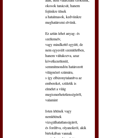
okosok tanácsát, hanem 
fejünkre ülnek
a hatalmasok, kedvünkre 
meghatározni elvünk.
Ez aztán lehet anyag- és 
szellemelv,
vagy mindkettő együtt, de 
nem egyesült szemléletben,
hanem váltakozva, azaz 
következetlenül,
semmitmondón határozott 
világnézet számára,
s így elbizonytalanítva az 
embereket, születik is
elmélet a világ 
megismerhetetlenségéről, 
valamint
Isten létének vagy 
nemlétének 
vizsgálhatatlanságáról,
és fordítva, olyanokról, akik 
birtokában vannak