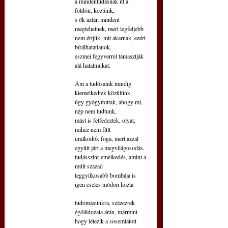
a mindentudásnak itt a 
földön, köztünk,
s ők aztán mindent 
megtehetnek, mert legfeljebb
nem értjük, mit akarnak, ezért 
bírálhatatlanok,
eszmei fegyverrel támasztják 
alá hatalmukat.
Ám a tudósaink mindig 
kiemelkedtek közülünk,
úgy gyógyítottak, ahogy mi, 
nép nem tudtunk,
mást is felfedeztek, olyat, 
mihez nem fűlt
uralkodók foga, mert azzal 
együtt járt a megvilágosodás,
tudásszint-emelkedés, amint a 
múlt század
leggyilkosabb bombája is 
igen cseles módon hozta
tudomásunkra, százezrek 
égőáldozata árán, mármint
hogy létezik a sosemlátott 