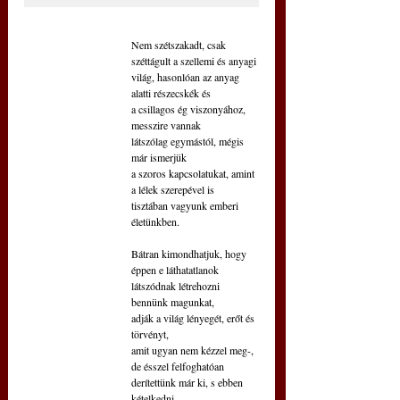
Nem szétszakadt, csak 
széttágult a szellemi és anyagi
világ, hasonlóan az anyag 
alatti részecskék és
a csillagos ég viszonyához, 
messzire vannak
látszólag egymástól, mégis 
már ismerjük
a szoros kapcsolatukat, amint 
a lélek szerepével is
tisztában vagyunk emberi 
életünkben.
Bátran kimondhatjuk, hogy 
éppen e láthatatlanok
látszódnak létrehozni 
bennünk magunkat,
adják a világ lényegét, erőt és 
törvényt,
amit ugyan nem kézzel meg-, 
de ésszel felfoghatóan
derítettünk már ki, s ebben 
kételkedni