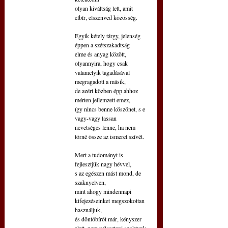
olyan kiváltság lett, amit 
elbír, elszenved közösség.
Egyik kétely tárgy, jelenség 
éppen a szétszakadtság
elme és anyag között, 
olyannyira, hogy csak
valamelyik tagadásával 
megragadott a másik,
de azért közben épp ahhoz 
mérten jellemzett emez,
így nincs benne köszönet, s e 
vagy-vagy lassan
nevetséges lenne, ha nem 
törné össze az ismeret szívét.
Mert a tudományt is 
fejlesztjük nagy hévvel,
s az egészen mást mond, de 
szaknyelven,
mint ahogy mindennapi 
kifejezéseinket megszokottan 
használjuk,
és döntőbírót már, kényszer 
alatt, nem választani szoktunk,