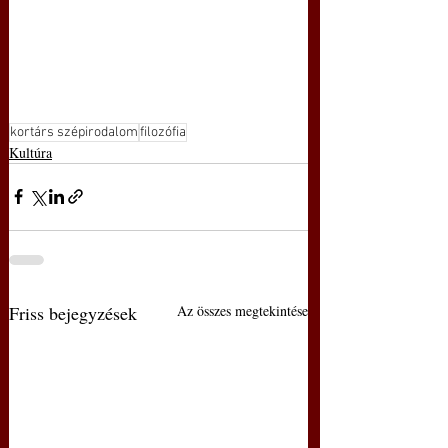
kortárs szépirodalom
filozófia
Kultúra
Friss bejegyzések
Az összes megtekintése