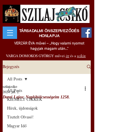
TÁRSADALMI ÖNSZERVEZŐDÉS
HONLAPJA
VERZÁR ÉVA művei – „Hogy valami nyomot
hagyjak magam után..."
VARGA DOMOKOS GYÖRGY művei
itt
és a
wikin
Bejegyzés
All Posts
szilajcsiko
All Posts
2024. júl. 2.
Darai Lajos: Naplóbölcsességeim 1258.
KIEMELT CIKKEK
Hírek, újdonságok
Tisztelt Olvasó!
Magyar Idő