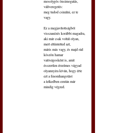
mosolygós önsimogatás, 
vállveregetés:
meg tudod csinálni, ez te 
vagy.
Ez a megjavítottságból 
visszanézés korábbi magadra,
aki már csak voltál olyan, 
mert eltüntetted azt,
máris más vagy, és majd rád 
köszön hamar
valóságosként is, amit 
ésszerűen érzelmes vágyad
olyannyira kíván, hogy érte 
ezt a finomhangolást
a lelkedben ezután már 
mindig végzed.