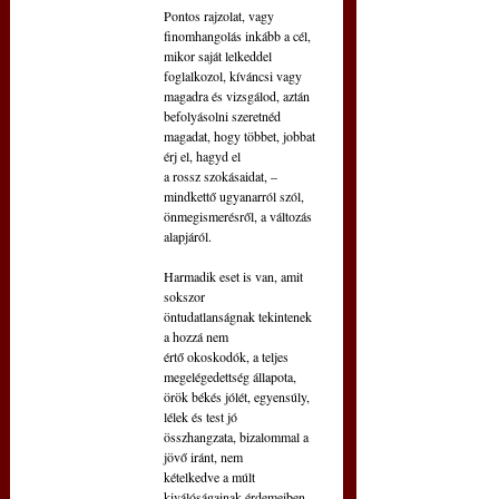
Pontos rajzolat, vagy 
finomhangolás inkább a cél,
mikor saját lelkeddel 
foglalkozol, kíváncsi vagy
magadra és vizsgálod, aztán 
befolyásolni szeretnéd
magadat, hogy többet, jobbat 
érj el, hagyd el
a rossz szokásaidat, – 
mindkettő ugyanarról szól,
önmegismerésről, a változás 
alapjáról.
Harmadik eset is van, amit 
sokszor
öntudatlanságnak tekintenek 
a hozzá nem
értő okoskodók, a teljes 
megelégedettség állapota,
örök békés jólét, egyensúly, 
lélek és test jó
összhangzata, bizalommal a 
jövő iránt, nem
kételkedve a múlt 
kiválóságainak érdemeiben.