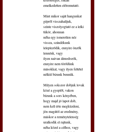
emelkedetten előremutató.
Mint mikor saját hangunkat 
gépről visszahalljuk,
szinte viszolyogtató ez a lelki 
tükör, ahonnan
néha egy ismeretlen néz 
vissza, szándékunk
lelepleződik, ennyire önzők 
lennénk, vagy
ilyen naivan álmodozók, 
ennyire nem törődünk
másokkal, vagy ilyen feltétel 
nélkül bízunk bennük.
Milyen sokszor dobjuk lovak 
közé a gyeplőt, vakon
bízunk a sors kényében, 
hogy majd jó lapot dob,
nem kell érte megküzdeni, 
jön magától az eredmény,
máskor a reménytelenség 
uralkodik el rajtunk,
néha közel a célhoz, vagy 