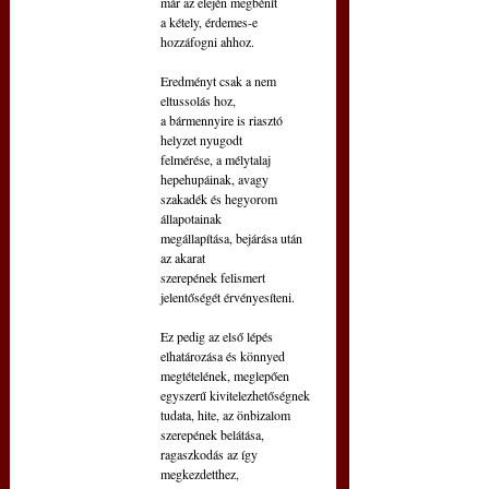
már az elején megbénít
a kétely, érdemes-e 
hozzáfogni ahhoz.
Eredményt csak a nem 
eltussolás hoz,
a bármennyire is riasztó 
helyzet nyugodt
felmérése, a mélytalaj 
hepehupáinak, avagy
szakadék és hegyorom 
állapotainak
megállapítása, bejárása után 
az akarat
szerepének felismert 
jelentőségét érvényesíteni.
Ez pedig az első lépés 
elhatározása és könnyed
megtételének, meglepően 
egyszerű kivitelezhetőségnek
tudata, hite, az önbizalom 
szerepének belátása,
ragaszkodás az így 
megkezdetthez,