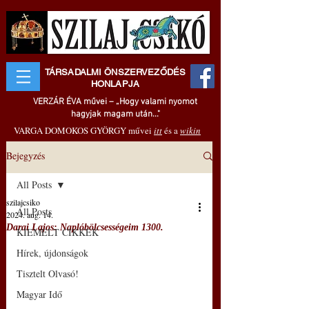
TÁRSADALMI ÖNSZERVEZŐDÉS
HONLAPJA
VERZÁR ÉVA művei – „Hogy valami nyomot
hagyjak magam után..."
VARGA DOMOKOS GYÖRGY művei
itt
és a
wikin
Bejegyzés
All Posts
szilajcsiko
All Posts
2024. aug. 14.
Darai Lajos: Naplóbölcsességeim 1300.
KIEMELT CIKKEK
Hírek, újdonságok
Tisztelt Olvasó!
Magyar Idő