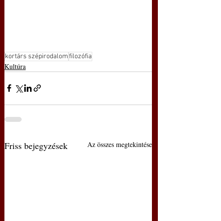
kortárs szépirodalom
filozófia
Kultúra
Friss bejegyzések
Az összes megtekintése