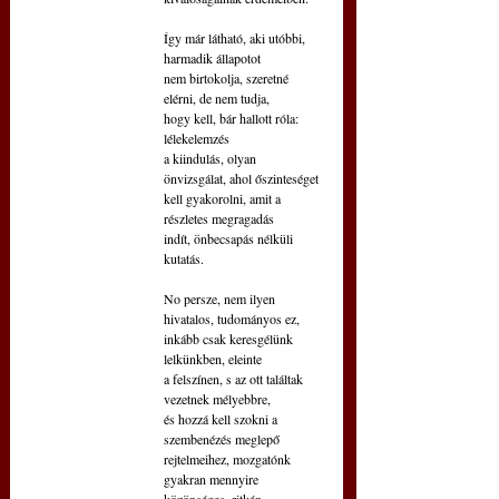
Így már látható, aki utóbbi, 
harmadik állapotot
nem birtokolja, szeretné 
elérni, de nem tudja,
hogy kell, bár hallott róla: 
lélekelemzés
a kiindulás, olyan 
önvizsgálat, ahol őszinteséget
kell gyakorolni, amit a 
részletes megragadás
indít, önbecsapás nélküli 
kutatás.
No persze, nem ilyen 
hivatalos, tudományos ez,
inkább csak keresgélünk 
lelkünkben, eleinte
a felszínen, s az ott találtak 
vezetnek mélyebbre,
és hozzá kell szokni a 
szembenézés meglepő
rejtelmeihez, mozgatónk 
gyakran mennyire
közönséges, ritkán 