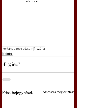
válasz adni.
kortárs szépirodalom
filozófia
Kultúra
Friss bejegyzések
Az összes megtekintése