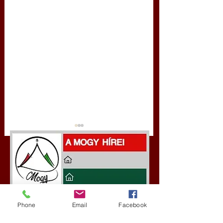
Darai Lajos:
Gyimóthy Gábor
a Szilaj Csikón
Phone
Email
Facebook
Naplóbölcsességeim
nyelvművelő gúnyv
a MOGY honlapján
(2022)
sorozata (1770)