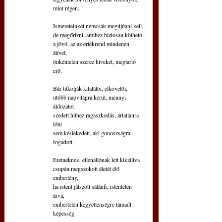
mint régen.
Ismereteinket nemcsak megújítani kell,
de megőrizni, amihez biztosan köthető
a jövő, az az értékrend mindenen 
átível,
önkéntelen szerez híveket, megtartó 
erő.
Bár titkolják kitalálói, elkövetői,
utóbb napvilágra kerül, mennyi 
áldozatot
szedett hithez ragaszkodás, ártatlanra 
lőni
sem késlekedett, aki gonoszságra 
fogadott.
Eretneknek, ellenállónak lett kikiáltva
csupán megszokott életét élő 
emberlény,
ha istent játszott sátánfi, istentelen 
árva,
embertelen kegyetlenségre támadt 
képesség.