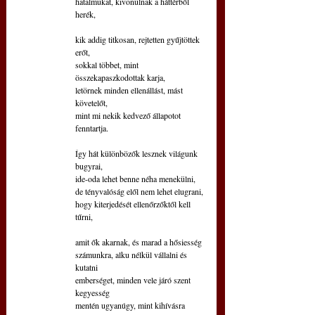
hatalmukat, kivonulnak a háttérből 
herék,
kik addig titkosan, rejtetten gyűjtöttek 
erőt,
sokkal többet, mint 
összekapaszkodottak karja,
letörnek minden ellenállást, mást 
követelőt,
mint mi nekik kedvező állapotot 
fenntartja.
Így hát különbözők lesznek világunk 
bugyrai,
ide-oda lehet benne néha menekülni,
de tényvalóság elől nem lehet elugrani,
hogy kiterjedését ellenőrzőktől kell 
tűrni,
amit ők akarnak, és marad a hősiesség
számunkra, alku nélkül vállalni és 
kutatni
emberséget, minden vele járó szent 
kegyesség
mentén ugyanúgy, mint kihívásra 