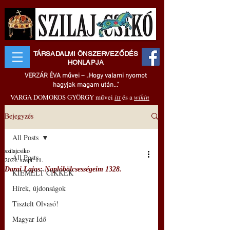
TÁRSADALMI ÖNSZERVEZŐDÉS
HONLAPJA
VERZÁR ÉVA művei – „Hogy valami nyomot
hagyjak magam után..."
VARGA DOMOKOS GYÖRGY művei
itt
és a
wikin
Bejegyzés
All Posts
szilajcsiko
All Posts
2024. szept. 11.
Darai Lajos: Naplóbölcsességeim 1328.
KIEMELT CIKKEK
Hírek, újdonságok
Tisztelt Olvasó!
Magyar Idő