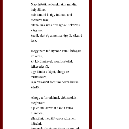
Napi hősök kellenek, akik mindig 
helytállnak,
már tanulni is úgy tudnak, ami 
mesterré tesz,
ellenállnak üres hívságnak, sekélyes 
vágynak,
kezük alatt ég a munka, ügyük sikerré 
lesz.
Hogy nem tud ilyenné válni, kifogást 
az keres,
kit körülmények megfosztottak 
lelkesedéstől,
úgy látni a világot, ahogy az 
természetes,
igaz válaszért fordulni hozzá bátran 
kérdőn.
Ahogy a forradalmak előtt szokás, 
megbírálni
a jelen mulasztását a múlt valós 
tükrében,
ellenállni, megállítva rosszba nem 
hátrálni,
legyenek törvényes tiszta viszonyok, 