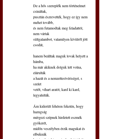
De a hős szereplők nem történelmet 
csináltak,
pusztán észrevették, hogy ez így nem 
mehet tovább,
és nem futamodtak meg feladattól, 
nem vártak
sültgalambot, valamilyen kívülről jött 
csodát,
hanem beálltak maguk lovak helyett a 
hámba,
ha már akiknek dolguk lett volna, 
elárulták
a hazát és a nemzettestvériséget, s 
szelet
vetőt, vihart aratót, kard ki kard, 
legyalulták.
Ám kiderült fehéren feketén, hogy 
hazugság
mérgezi szépnek hirdetett eszmék 
gyökerét,
midőn veszélyben érzik magukat és 
elbuknák