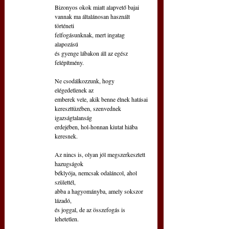
Bizonyos okok miatt alapvető bajai
vannak ma általánosan használt 
történeti
felfogásunknak, mert ingatag 
alapozású
és gyenge lábakon áll az egész 
felépítmény.
Ne csodálkozzunk, hogy 
elégedetlenek az
emberek vele, akik benne élnek hatásai
kereszttüzében, szenvednek 
igazságtalanság
erdejében, hol-honnan kiutat hiába 
keresnek.
Az nincs is, olyan jól megszerkesztett 
hazugságok
béklyója, nemcsak odaláncol, ahol 
születtél,
abba a hagyományba, amely sokszor 
lázadó,
és joggal, de az összefogás is 
lehetetlen.