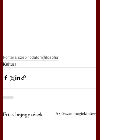
kortárs szépirodalom
filozófia
Kultúra
Friss bejegyzések
Az összes megtekintése