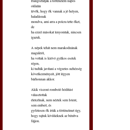
Hangoztatják a történelem napos 
oldalán
lévők, hogy ők vannak a jó helyen, 
haladásnak
mondva, ami arra a polcra tette őket, 
de
ha ezzel másokat lenyomtak, nincsen 
igazuk.
A népek tehát nem marakodnának 
maguktól,
ha voltak is kirívó gyilkos esetek 
régen,
ki tudták javítani a végzetes nehézség
következményeit, jött légyen 
bárhonnan akkor.
Akik viszont romboló hódítást 
választottak
életcélnak, nem néztek sem Istent, 
sem embert, és
győztesen ők írták a történelmet úgy,
hogy rajtuk kívülieknek az bénítva 
fájjon.