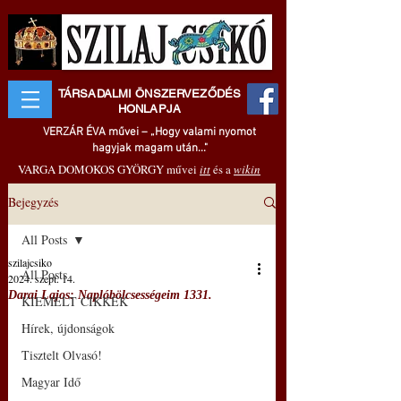
TÁRSADALMI ÖNSZERVEZŐDÉS
HONLAPJA
VERZÁR ÉVA művei – „Hogy valami nyomot
hagyjak magam után..."
VARGA DOMOKOS GYÖRGY művei
itt
és a
wikin
Bejegyzés
All Posts
szilajcsiko
All Posts
2024. szept. 14.
Darai Lajos: Naplóbölcsességeim 1331.
KIEMELT CIKKEK
Hírek, újdonságok
Tisztelt Olvasó!
Magyar Idő