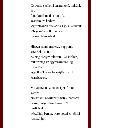
Ez pedig szellemi természetű, nekünk 
is a
fejünktől bűzlik a halunk, a 
számunkra kedves,
legfontosabb értékeink úgy alakítottak,
túlnyomóan ütközzenek 
szomszédainkéval.
Hiszen mind emberek vagyunk, 
közösek őseink
ha elég mélyre tekintünk az időben,
mikor még az egymásrautaltság 
megélése
együttműködés formájában volt 
természetes.
Mi változott azóta, ez igen fontos 
kérdés,
emiatt kell a történetírásunk körmére
nézni, milyen torzítások, sőt 
ferdítések is
készültek benne, hogy azzal ki jól, ki 
rosszul járt.