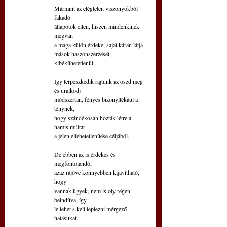
Mármint az elégtelen viszonyokból 
fakadó
állapotok ellen, hiszen mindenkinek 
megvan
a maga külön érdeke, saját kárán látja
mások haszonszerzését, 
kibékíthetetlenül.
Így terpeszkedik rajtunk az oszd meg 
és uralkodj
módszertan, fényes bizonyítékául a 
ténynek,
hogy szándékosan hozták létre a 
hamis múltat
a jelen ellehetetlenítése céljából.
De ebben az is érdekes és 
megfontolandó,
azaz rájőve könnyebben kijavítható, 
hogy
vannak ügyek, nem is oly régen 
beindítva, így
le lehet s kell leplezni mérgező 
hatásukat.