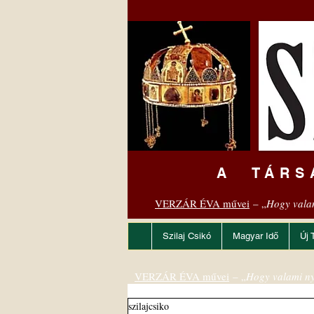
A TÁRS
VERZÁR ÉVA művei
– „
Hogy vala
Szilaj Csikó
Magyar Idő
Új 
VERZÁR ÉVA művei
– „
Hogy valami ny
szilajcsiko