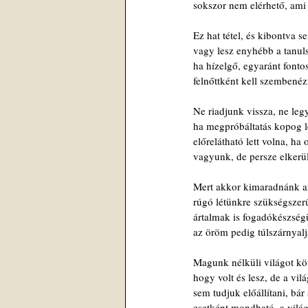
sokszor nem elérhető, ami
Ez hat tétel, és kibontva 
vagy lesz enyhébb a tanul
ha hízelgő, egyaránt fontos
felnőttként kell szembenézn
Ne riadjunk vissza, ne le
ha megpróbáltatás kopog l
előrelátható lett volna, h
vagyunk, de persze elkerü
Mert akkor kimaradnánk az 
rúgó létünkre szükségszer
ártalmak is fogadókészség
az öröm pedig túlszárnyalj
Magunk nélküli világot kö
hogy volt és lesz, de a vi
sem tudjuk előállítani, bár
esetként mondható, a vilá