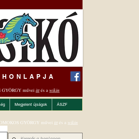
 HONLAPJA
 GYÖRGY művei
itt
és a
wikin
ség
Megjelent újságok
ÁSZF
OMOKOS GYÖRGY művei
itt
és a
wikin