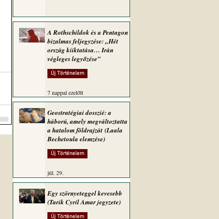
A Rothschildok és a Pentagon
bizalmas feljegyzése: „Hét
ország kiiktatása… Irán
végleges legyőzése”
Új Történelem
7 nappal ezelőtt
Geostratégiai dosszié: a
háború, amely megváltoztatta
a hatalom földrajzát (Laala
Bechetoula elemzése)
Új Történelem
júl. 29.
Egy szörnyeteggel kevesebb
(Tarik Cyril Amar jegyzete)
Új Történelem