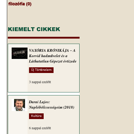
filozófia
(0)
0 bejegyzés
KIEMELT CIKKEK
VAXÓRIA KRÓNIKÁJA ‒ A
Korvid hadművelet és a
Láthatatlan Gépezet évtizede
Új Történelem
3 nappal ezelőtt
Darai Lajos:
Naplóbölcsességeim (2018)
Kultúra
6 nappal ezelőtt