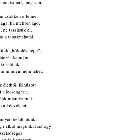
 nem ismert, még van.
sem csökken értelme,
sága, ha mellbevágó,
, ne taszítsuk el,
i a tapasztalattal.
gyünk „hőkölés népe”,
étezés kapuján,
a okosabbak
lni mindent nem lehet.
életből, felhúzott
ű a lecsengése,
ünk miatt vannak,
a a képzeletet.
nnyen beláthatunk,
lág nélkül magunkat sehogy
 szélsőséges
g az én képzetem.