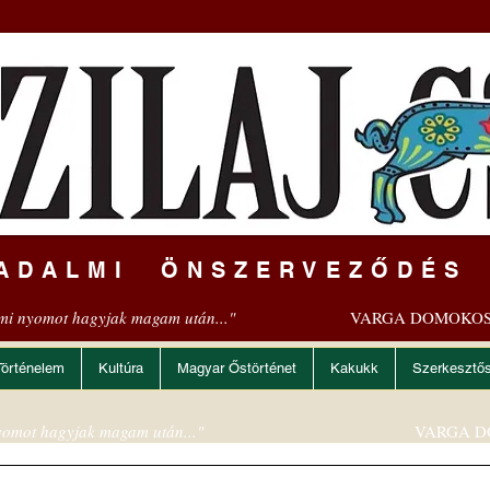
ADALMI ÖNSZERVEZŐDÉS
mi nyomot hagyjak magam után..."
VARGA DOMOKOS
Történelem
Kultúra
Magyar Őstörténet
Kakukk
Szerkesztő
omot hagyjak magam után..."
VARGA D