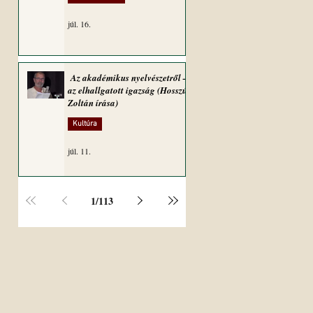
júl. 16.
Az akadémikus nyelvészetről –
az elhallgatott igazság (Hosszú
Zoltán írása)
Kultúra
júl. 11.
1
/
113