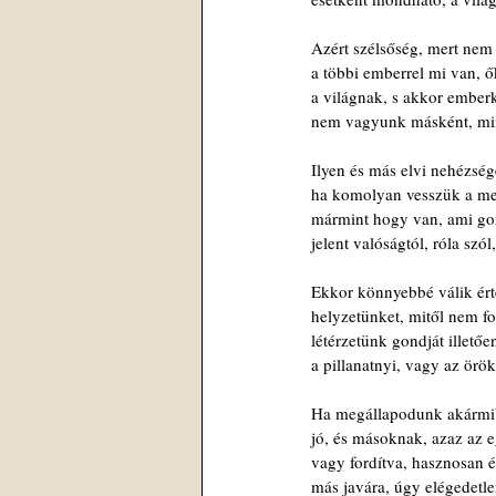
Azért szélsőség, mert nem 
a többi emberrel mi van, ők
a világnak, s akkor emberk
nem vagyunk másként, min
Ilyen és más elvi nehézsé
ha komolyan vesszük a me
mármint hogy van, ami go
jelent valóságtól, róla szó
Ekkor könnyebbé válik ért
helyzetünket, mitől nem 
létérzetünk gondját illetőe
a pillanatnyi, vagy az örö
Ha megállapodunk akármi
jó, és másoknak, azaz az 
vagy fordítva, hasznosan é
más javára, úgy elégedetl