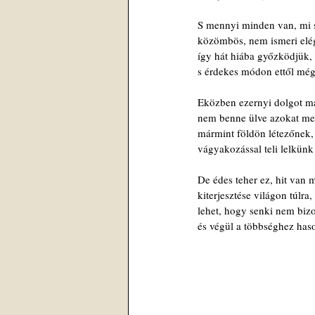
S mennyi minden van, mi 
közömbös, nem ismeri elég
így hát hiába győzködjük, 
s érdekes módon ettől mé
Eközben ezernyi dolgot m
nem benne ülve azokat me
mármint földön létezőnek,
vágyakozással teli lelkünk
De édes teher ez, hit van 
kiterjesztése világon túlra,
lehet, hogy senki nem biz
és végül a többséghez haso