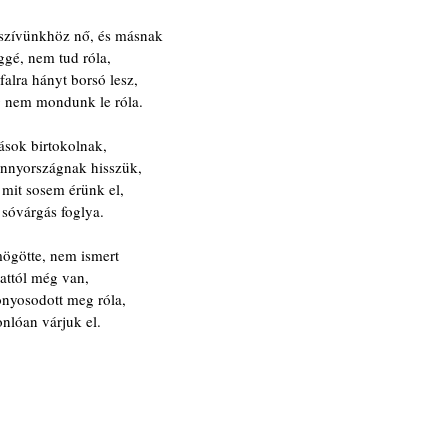
szívünkhöz nő, és másnak
gé, nem tud róla,
falra hányt borsó lesz,
g nem mondunk le róla.
ások birtokolnak,
nnyországnak hisszük,
 mit sosem érünk el,
 sóvárgás foglya.
mögötte, nem ismert
 attól még van,
onyosodott meg róla,
nlóan várjuk el.