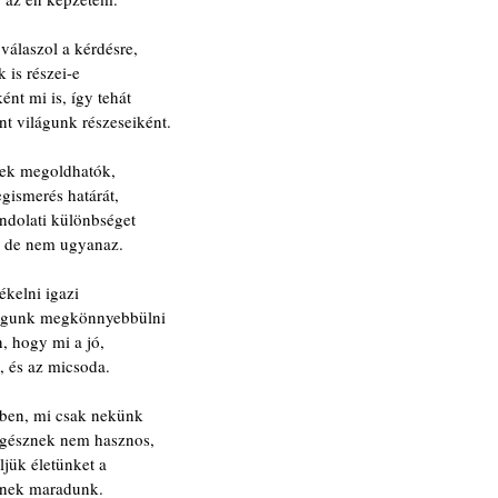
válaszol a kérdésre,
 is részei-e
ént mi is, így tehát
t világunk részeseiként.
gek megoldhatók,
gismerés határát,
ndolati különbséget
l, de nem ugyanaz.
ékelni igazi
fogunk megkönnyebbülni
n, hogy mi a jó,
k, és az micsoda.
ben, mi csak nekünk
egésznek nem hasznos,
ljük életünket a
enek maradunk.