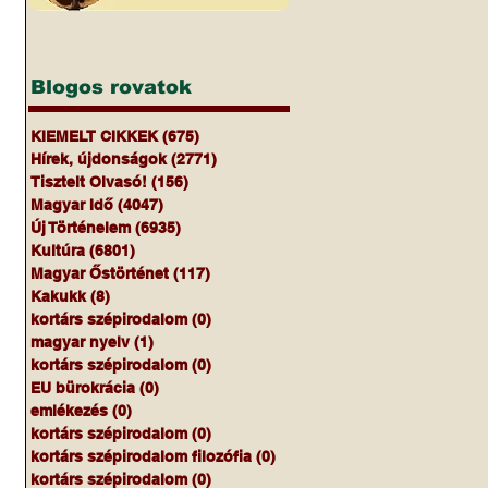
Blogos rovatok
KIEMELT CIKKEK
(675)
675 bejegyzés
Hírek, újdonságok
(2771)
2771 bejegyzés
Tisztelt Olvasó!
(156)
156 bejegyzés
Magyar Idő
(4047)
4047 bejegyzés
Új Történelem
(6935)
6935 bejegyzés
Kultúra
(6801)
6801 bejegyzés
Magyar Őstörténet
(117)
117 bejegyzés
Kakukk
(8)
8 bejegyzés
kortárs szépirodalom
(0)
0 bejegyzés
magyar nyelv
(1)
1 bejegyzés
kortárs szépirodalom
(0)
0 bejegyzés
EU bürokrácia
(0)
0 bejegyzés
emlékezés
(0)
0 bejegyzés
kortárs szépirodalom
(0)
0 bejegyzés
kortárs szépirodalom filozófia
(0)
0 bejegyzés
kortárs szépirodalom
(0)
0 bejegyzés