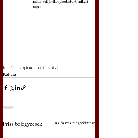
mikor kell jótékonykodásba és miként 
fogni.
kortárs szépirodalom
filozófia
Kultúra
Friss bejegyzések
Az összes megtekintése