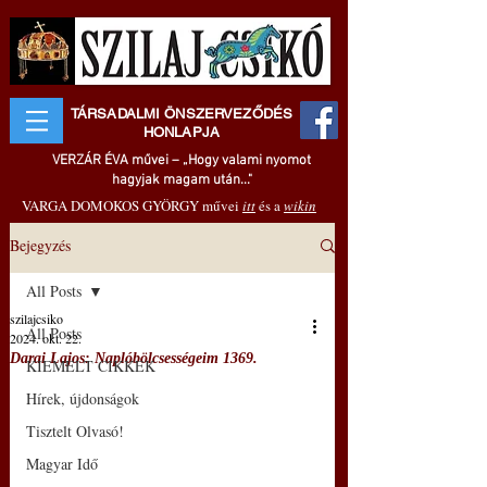
TÁRSADALMI ÖNSZERVEZŐDÉS
HONLAPJA
VERZÁR ÉVA művei – „Hogy valami nyomot
hagyjak magam után..."
VARGA DOMOKOS GYÖRGY művei
itt
és a
wikin
Bejegyzés
All Posts
szilajcsiko
All Posts
2024. okt. 22.
Darai Lajos: Naplóbölcsességeim 1369.
KIEMELT CIKKEK
Hírek, újdonságok
Tisztelt Olvasó!
Magyar Idő