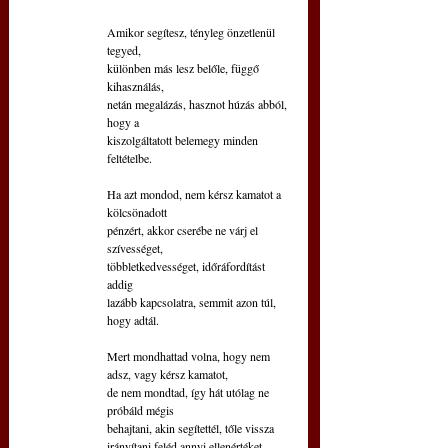
Amikor segítesz, tényleg önzetlenül 
tegyed,
különben más lesz belőle, függő 
kihasználás,
netán megalázás, hasznot húzás abból, 
hogy a
kiszolgáltatott belemegy minden 
feltételbe.
Ha azt mondod, nem kérsz kamatot a 
kölcsönadott
pénzért, akkor cserébe ne várj el 
szívességet,
többletkedvességet, időráfordítást 
addig
lazább kapcsolatra, semmit azon túl, 
hogy adtál.
Mert mondhattad volna, hogy nem 
adsz, vagy kérsz kamatot,
de nem mondtad, így hát utólag ne 
próbáld mégis
behajtani, akin segítettél, tőle vissza
irányítani feléd annyi ellenértéket.