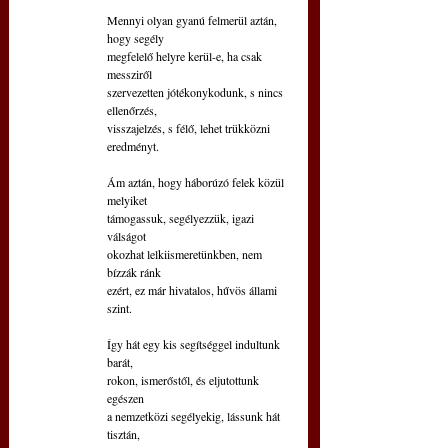
Mennyi olyan gyanú felmerül aztán, 
hogy segély
megfelelő helyre kerül-e, ha csak 
messziről
szervezetten jótékonykodunk, s nincs 
ellenőrzés,
visszajelzés, s félő, lehet trükközni 
eredményt.
Ám aztán, hogy háborúzó felek közül 
melyiket
támogassuk, segélyezzük, igazi 
válságot
okozhat lelkiismeretünkben, nem 
bízzák ránk
ezért, ez már hivatalos, hűvös állami 
szint.
Így hát egy kis segítséggel indultunk 
barát,
rokon, ismerőstől, és eljutottunk 
egészen
a nemzetközi segélyekig, lássunk hát 
tisztán,