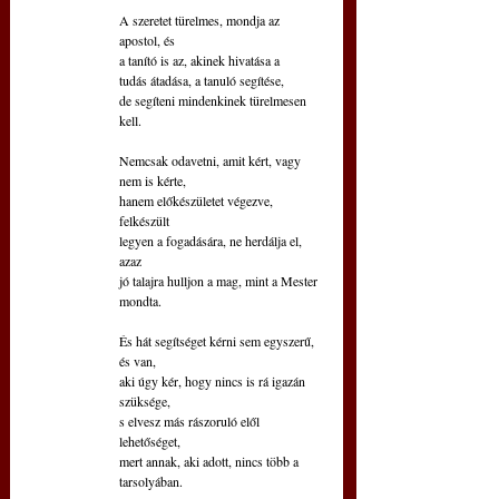
A szeretet türelmes, mondja az 
apostol, és
a tanító is az, akinek hivatása a
tudás átadása, a tanuló segítése,
de segíteni mindenkinek türelmesen 
kell.
Nemcsak odavetni, amit kért, vagy 
nem is kérte,
hanem előkészületet végezve, 
felkészült
legyen a fogadására, ne herdálja el, 
azaz
jó talajra hulljon a mag, mint a Mester 
mondta.
És hát segítséget kérni sem egyszerű, 
és van,
aki úgy kér, hogy nincs is rá igazán 
szüksége,
s elvesz más rászoruló elől 
lehetőséget,
mert annak, aki adott, nincs több a 
tarsolyában.