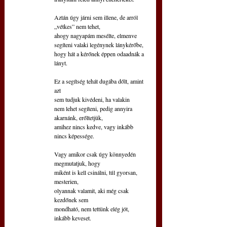
Aztán úgy járni sem illene, de arról 
„vétkes” nem tehet,
ahogy nagyapám mesélte, elmenve
segíteni valaki legénynek lánykérőbe,
hogy hát a kérőnek éppen odaadnák a 
lányt.
Ez a segítség tehát dugába dőlt, amint 
azt
sem tudjuk kivédeni, ha valakin
nem lehet segíteni, pedig annyira 
akarnánk, erőltetjük,
amihez nincs kedve, vagy inkább 
nincs képessége.
Vagy amikor csak úgy könnyedén 
megmutatjuk, hogy
miként is kell csinálni, túl gyorsan, 
mesterien,
olyannak valamit, aki még csak 
kezdőnek sem
mondható, nem tettünk elég jót, 
inkább keveset.