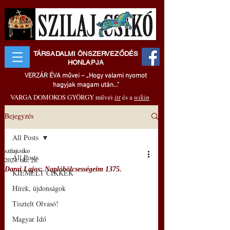
TÁRSADALMI ÖNSZERVEZŐDÉS
HONLAPJA
VERZÁR ÉVA művei – „Hogy valami nyomot
hagyjak magam után..."
VARGA DOMOKOS GYÖRGY művei
itt
és a
wikin
Bejegyzés
All Posts
szilajcsiko
All Posts
2024. okt. 28.
Darai Lajos: Naplóbölcsességeim 1375.
KIEMELT CIKKEK
Hírek, újdonságok
Tisztelt Olvasó!
Magyar Idő