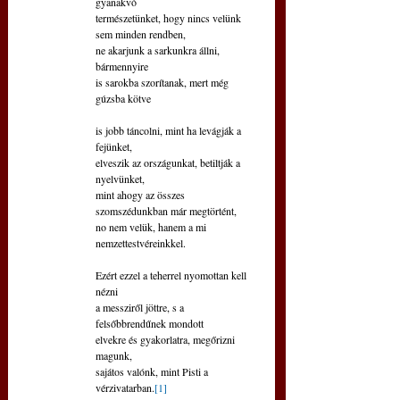
gyanakvó
természetünket, hogy nincs velünk 
sem minden rendben,
ne akarjunk a sarkunkra állni, 
bármennyire
is sarokba szorítanak, mert még 
gúzsba kötve
is jobb táncolni, mint ha levágják a 
fejünket,
elveszik az országunkat, betiltják a 
nyelvünket,
mint ahogy az összes 
szomszédunkban már megtörtént,
no nem velük, hanem a mi 
nemzettestvéreinkkel.
Ezért ezzel a teherrel nyomottan kell 
nézni
a messziről jöttre, s a 
felsőbbrendűnek mondott
elvekre és gyakorlatra, megőrizni 
magunk,
sajátos valónk, mint Pisti a 
vérzivatarban.
[1]