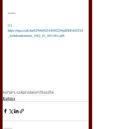
[1]
https://epa.oszk.hu/02500/02518/00229/pdf/EPA02518
_irodalomtortenet_1982_01_043-061.pdf
.
kortárs szépirodalom
filozófia
Kultúra