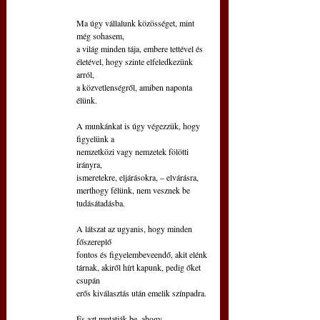
Ma úgy vállalunk közösséget, mint 
még sohasem,
a világ minden tája, embere tettével és
életével, hogy szinte elfeledkezünk 
arról,
a közvetlenségről, amiben naponta 
élünk.
A munkánkat is úgy végezzük, hogy 
figyelünk a
nemzetközi vagy nemzetek fölötti 
irányra,
ismeretekre, eljárásokra, – elvárásra,
merthogy félünk, nem vesznek be 
tudásátadásba.
A látszat az ugyanis, hogy minden 
főszereplő
fontos és figyelembeveendő, akit elénk
tárnak, akiről hírt kapunk, pedig őket 
csupán
erős kiválasztás után emelik színpadra.
És azt mutatják be, ahogy 