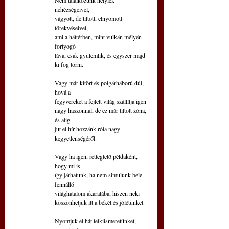
nehézségeivel,
vágyott, de tiltott, elnyomott 
törekvéseivel,
ami a háttérben, mint vulkán mélyén 
fortyogó
láva, csak gyülemlik, és egyszer majd 
ki fog törni.
Vagy már kitört és polgárháború dúl, 
hová a
fegyvereket a fejlett világ szállítja igen
nagy haszonnal, de ez már tiltott zóna, 
és alig
jut el hír hozzánk róla nagy 
kegyetlenségéről.
Vagy ha igen, rettegtető példaként, 
hogy mi is
így járhatunk, ha nem simulunk bele 
fennálló
világhatalom akaratába, hiszen neki
köszönhetjük itt a békét és jólétünket.
Nyomjuk el hát lelkiismeretünket, 