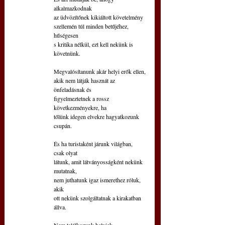
alkalmazkodnak
az üdvözítőnek kikiáltott követelmény
szellemén túl minden betűjéhez, 
hűségesen
s kritika nélkül, ezt kell nekünk is 
követnünk.
Megvalósítanunk akár helyi erők ellen,
akik nem látják hasznát az 
önfeladásnak és
figyelmeztetnek a rossz 
következményekre, ha
tőlünk idegen elvekre hagyatkozunk 
csupán.
És ha turistaként járunk világban, 
csak olyat
látunk, amit látványosságként nekünk 
mutatnak,
nem juthatunk igaz ismerethez róluk, 
akik
ott nekünk szolgáltatnak a kirakatban 
állva.
Nem találkozunk helyiek 