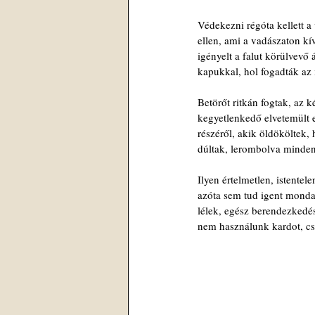
Védekezni régóta kellett a
ellen, ami a vadászaton kív
igényelt a falut körülvevő á
kapukkal, hol fogadták az 
Betörőt ritkán fogtak, az k
kegyetlenkedő elvetemült 
részéről, akik öldököltek, 
dúltak, lerombolva mindent
Ilyen értelmetlen, istentel
azóta sem tud igent monda
lélek, egész berendezkedé
nem használunk kardot, cs