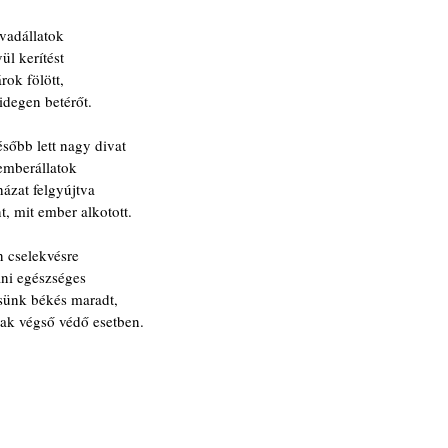
 vadállatok
ül kerítést
rok fölött,
idegen betérőt.
ésőbb lett nagy divat
emberállatok
házat felgyújtva
, mit ember alkotott.
en cselekvésre
ni egészséges
sünk békés maradt,
ak végső védő esetben.