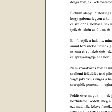
dolga volt, aki vetett-arato
Életünk alapja, biztonsága 
hogy gabona legyen a kamr
és szalonna, kolbász, sava
tyúk és tehén az ólban, é
Említhetjük a halat is, min
amint főzésnek-sütésnek g
csizma és ruhakészítésnek
és apraja-nagyja ház körül 
Nem szórakozás volt az ün
szellemi felüdülés testi pi
vagy jókedvű kirúgás a há
szereplők pontosan meghat
Feldíszítve maguk, minek 
köztudatba ívódott, még a
ezt mutatták, közvetítették
lelki emelkedettség volt je