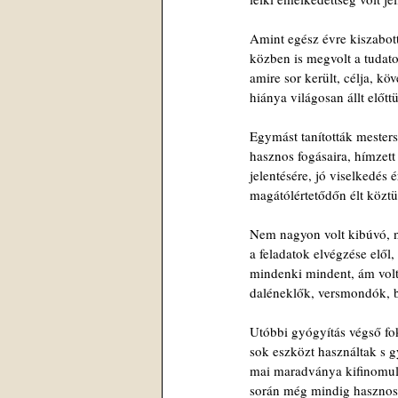
Amint egész évre kiszabo
közben is megvolt a tudat
amire sor került, célja, k
hiánya világosan állt előtt
Egymást tanították mester
hasznos fogásaira, hímzett
jelentésére, jó viselkedés 
magátólértetődőn élt köztü
Nem nagyon volt kibúvó, n
a feladatok elvégzése elől
mindenki mindent, ám volt
daléneklők, versmondók, b
Utóbbi gyógyítás végső fok
sok eszközt használtak s 
mai maradványa kifinomult
során még mindig hasznos é