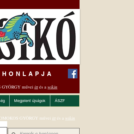
 HONLAPJA
 GYÖRGY művei
itt
és a
wikin
ség
Megjelent újságok
ÁSZF
OMOKOS GYÖRGY művei
itt
és a
wikin