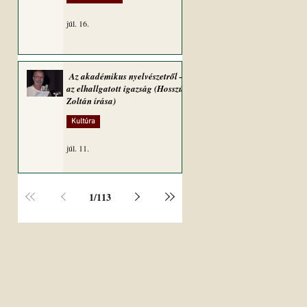
júl. 16.
Az akadémikus nyelvészetről –
az elhallgatott igazság (Hosszú
Zoltán írása)
Kultúra
júl. 11.
1
/
113