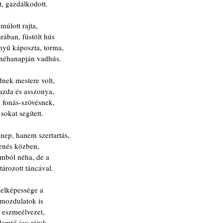
tt, gazdálkodott.
múlott rajta,
ában, füstölt hús
nyú káposzta, torma,
s néhanapján vadhús.
dnek mestere volt,
azda és asszonya,
, fonás-szövésnek,
sokat segített.
nep, hanem szertartás,
henés közben,
mból néha, de a
ározott táncával.
jelképessége a
 mozdulatok is
, eszmeélvezet,
llemtő így rájuk.