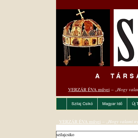
A TÁRS
VERZÁR ÉVA művei
– „
Hogy vala
Szilaj Csikó
Magyar Idő
Új 
VERZÁR ÉVA művei
– „
Hogy valami ny
szilajcsiko