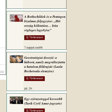
A Rothschildok és a Pentagon
bizalmas feljegyzése: „Hét
ország kiiktatása… Irán
végleges legyőzése”
Új Történelem
7 nappal ezelőtt
Geostratégiai dosszié: a
háború, amely megváltoztatta
a hatalom földrajzát (Laala
Bechetoula elemzése)
Új Történelem
júl. 29.
Egy szörnyeteggel kevesebb
(Tarik Cyril Amar jegyzete)
Új Történelem