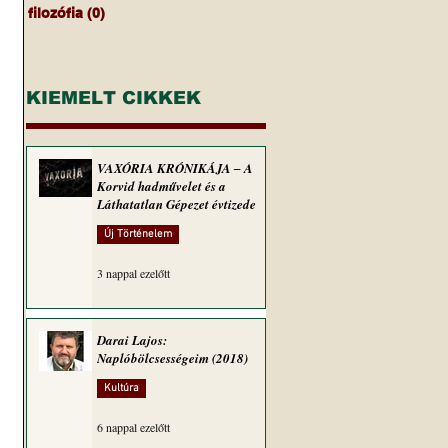
filozófia
(0)
0 bejegyzés
KIEMELT CIKKEK
VAXÓRIA KRÓNIKÁJA ‒ A
Korvid hadművelet és a
Láthatatlan Gépezet évtizede
Új Történelem
3 nappal ezelőtt
Darai Lajos:
Naplóbölcsességeim (2018)
Kultúra
6 nappal ezelőtt