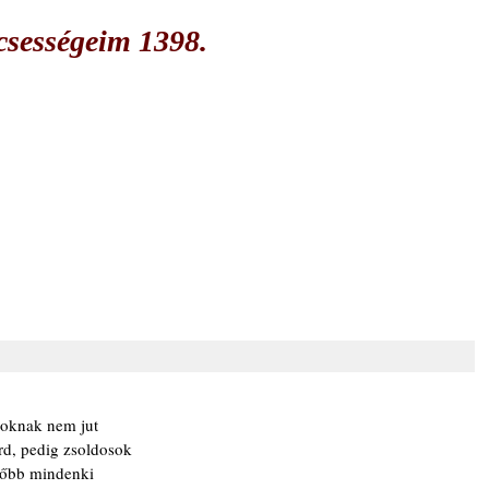
csességeim 1398.
 soknak nem jut
rd, pedig zsoldosok
lőbb mindenki