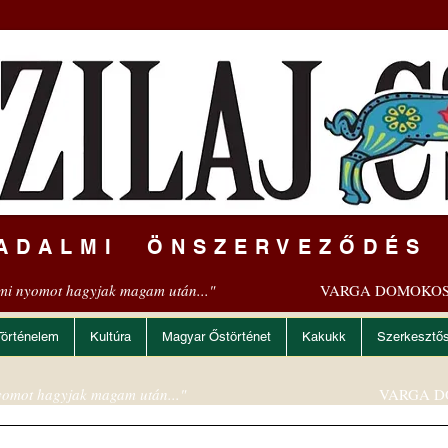
ADALMI ÖNSZERVEZŐDÉS
mi nyomot hagyjak magam után..."
VARGA DOMOKOS
Történelem
Kultúra
Magyar Őstörténet
Kakukk
Szerkesztő
omot hagyjak magam után..."
VARGA D