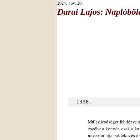
2024. nov. 20.
Darai Lajos: Naplóböl
1398.
Múlt dicsőséget felidézve
eszébe a kenyér, csak a ka
neve mutatja, védekezés e