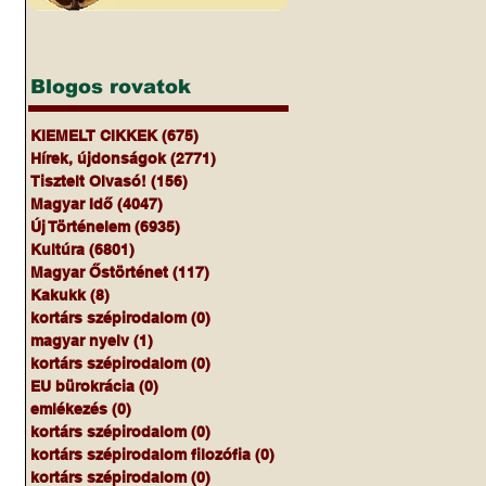
Blogos rovatok
KIEMELT CIKKEK
(675)
675 bejegyzés
Hírek, újdonságok
(2771)
2771 bejegyzés
Tisztelt Olvasó!
(156)
156 bejegyzés
Magyar Idő
(4047)
4047 bejegyzés
Új Történelem
(6935)
6935 bejegyzés
Kultúra
(6801)
6801 bejegyzés
Magyar Őstörténet
(117)
117 bejegyzés
Kakukk
(8)
8 bejegyzés
kortárs szépirodalom
(0)
0 bejegyzés
magyar nyelv
(1)
1 bejegyzés
kortárs szépirodalom
(0)
0 bejegyzés
EU bürokrácia
(0)
0 bejegyzés
emlékezés
(0)
0 bejegyzés
kortárs szépirodalom
(0)
0 bejegyzés
kortárs szépirodalom filozófia
(0)
0 bejegyzés
kortárs szépirodalom
(0)
0 bejegyzés