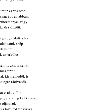
tt munka végzése
osság éppen abban,
övetkezménye, vagy
ük, ösztönzött.
ségre, gazdálkodás
 alakzatok szép
értelmére,
k az erkölcs.
em is akarta senki,
, megtanult
ak kiemelkedők is,
etegre ráolvasók.
a csak, előtte
gyógynövényeket kúrára,
 eljárások
s távolról tér vissza.