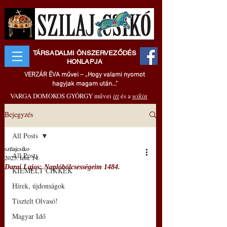
TÁRSADALMI ÖNSZERVEZŐDÉS
HONLAPJA
VERZÁR ÉVA művei – „Hogy valami nyomot
hagyjak magam után..."
VARGA DOMOKOS GYÖRGY művei
itt
és a
wikin
Bejegyzés
All Posts
szilajcsiko
All Posts
2025. febr. 14.
Darai Lajos: Naplóbölcsességeim 1484.
KIEMELT CIKKEK
Hírek, újdonságok
Tisztelt Olvasó!
Magyar Idő