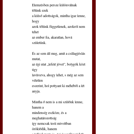
Elemzésben persze különválnak 
tőlünk ezek
a külső adottságok, mintha igaz lenne, 
hogy
azok tőlünk függetlenek, azokról nem 
tehet
az ember fia, akaratlan, hová 
születünk.
És az sem áll meg, amit a csillagjóslás 
mutat,
az égi utat „lefelé jövet”, bolygók közt 
úgy
lavírozva, ahogy lehet, s még az sem 
véletlen
eszerint, hol pottyant ki méhéből a lét 
anyja.
Mintha ő nem is a mi szülőnk lenne, 
hanem a
mindenség eszköze, és a 
meghatározottság
így nemcsak testi mivoltban 
öröklődik, hanem
a lelkiek terén is, égi összefüggésből.