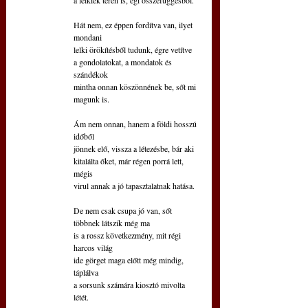
Hát nem, ez éppen fordítva van, ilyet 
mondani
lelki örökítésből tudunk, égre vetítve
a gondolatokat, a mondatok és 
szándékok
mintha onnan köszönnének be, sőt mi 
magunk is.
Ám nem onnan, hanem a földi hosszú 
időből
jönnek elő, vissza a létezésbe, bár aki
kitalálta őket, már régen porrá lett, 
mégis
virul annak a jó tapasztalatnak hatása.
De nem csak csupa jó van, sőt 
többnek látszik még ma
is a rossz következmény, mit régi 
harcos világ
ide görget maga előtt még mindig, 
táplálva
a sorsunk számára kiosztó mivolta 
létét.