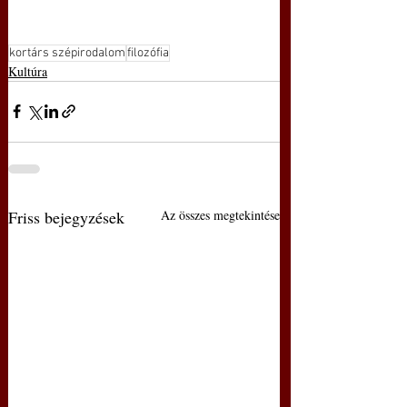
kortárs szépirodalom
filozófia
Kultúra
Friss bejegyzések
Az összes megtekintése