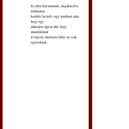
Ez ellen kell tennünk, megakasztva 
történelem
kerekét, ha kell, vagy lendíteni rajta, 
hogy úgy
alakuljon újjá az élet, hogy 
mindenkinek
jó legyen, mennyire lehet, ne csak 
egyeseknek.