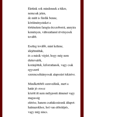
Életünk sok mindennek a tükre, 
nemcsak jelen,
de múlt is fürdik benne, 
körülményeinket a
történelem faragta ércszoborrá, annyira
keményen, változatlanul érvényesek 
tovább.
Esetleg tovább, mint kellene, 
idejétmúltak,
és a másik véglet, hogy még nem 
életrevalók,
koránjöttek, kiforratlanok, vagy csak 
egyszerű
szerencsehiányosak alapozást tekintve.
Mindkettőtől szenvedünk, mert a 
határ jó–rossz
között itt nem mélyponti átmenet vagy 
magasság
elérése, hanem csatlakozásunk állapot-
halmazokhoz, hol van előrelépés, 
vagy még nincs.