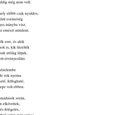
addig még nem volt.
ely előbb csak nyaldos,
alatt eszmeiség
lyes irányba visz,
vá emészt mindent.
ők erre, és akik
ok is, kik tüzelték
sak utólag látjuk,
ott érvényesülni.
rténelembe
mde sok nyoma
ető, felfogható,
epe volt ebben.
ámadások során,
n elkövettek,
és-felégetés,
tból aztán már sajnos.