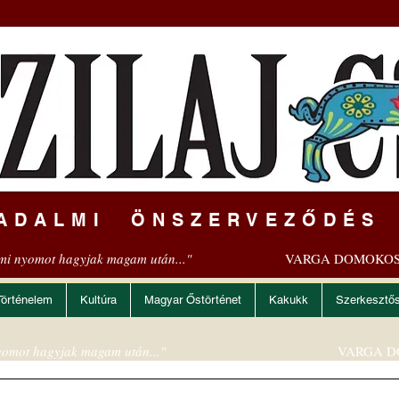
ADALMI ÖNSZERVEZŐDÉS
mi nyomot hagyjak magam után..."
VARGA DOMOKOS
Történelem
Kultúra
Magyar Őstörténet
Kakukk
Szerkesztő
omot hagyjak magam után..."
VARGA D