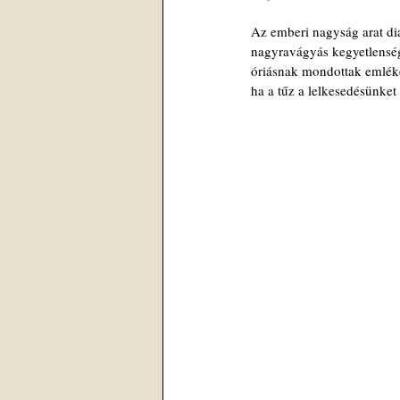
Az emberi nagyság arat di
nagyravágyás kegyetlenség
óriásnak mondottak emléke
ha a tűz a lelkesedésünket 