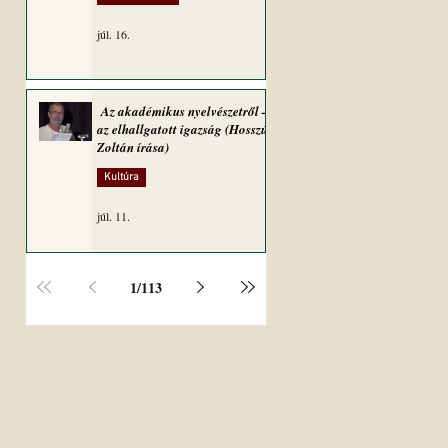
júl. 16.
Az akadémikus nyelvészetről –
az elhallgatott igazság (Hosszú
Zoltán írása)
Kultúra
júl. 11.
1
/
113