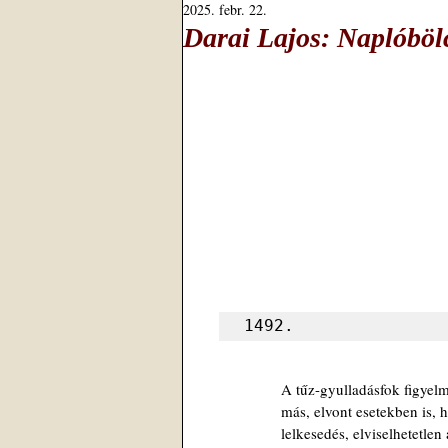
2025. febr. 22.
Darai Lajos: Naplóböl
1492.
A tűz-gyulladásfok figyelm
más, elvont esetekben is, 
lelkesedés, elviselhetetlen