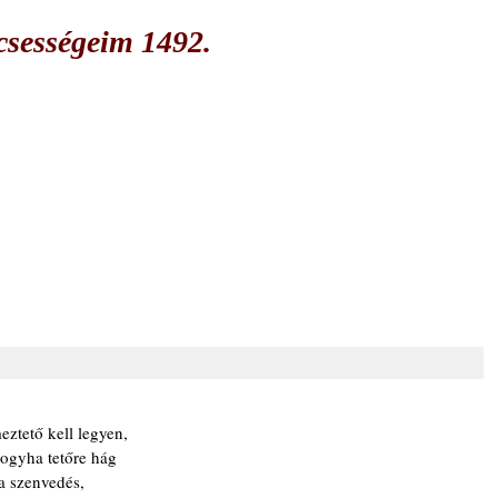
csességeim 1492.
eztető kell legyen,
hogyha tetőre hág
 a szenvedés,