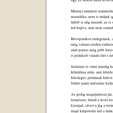
Mennyi mindent semmisítet
martaléka, nem is tudjuk 
túlélő is alig maradt, az i
lett hajtva, már nem számí
Búvópatakot emlegetnek, 
még valami eredeti ember
alatt parázs még jobb haso
is pislákolt valami élet s le
Szántani és vetni mindig k
feltalálása után, ami létreh
felesleget, prédának kitéve
földet ismét művelnie kelle
Az pedig megújulással jár,
természet, lehull a levél ős
kisarjad, elveri a jég a te
majd kárpótolni tud a lan