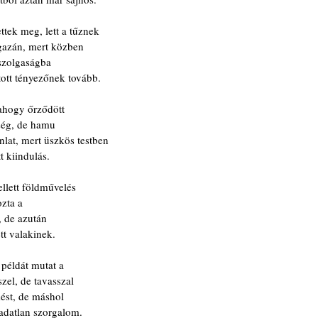
tek meg, lett a tűznek
igazán, mert közben
s szolgaságba
tott tényezőnek tovább.
ahogy őrződött
ség, de hamu
nlat, mert üszkös testben
tt kiindulás.
ellett földművelés
ozta a
, de azután
tt valakinek.
 példát mutat a
szel, de tavasszal
rmést, de máshol
kadatlan szorgalom.