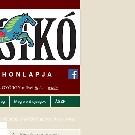
 HONLAPJA
 GYÖRGY művei
itt
és a
wikin
ség
Megjelent újságok
ÁSZF
OMOKOS GYÖRGY művei
itt
és a
wikin