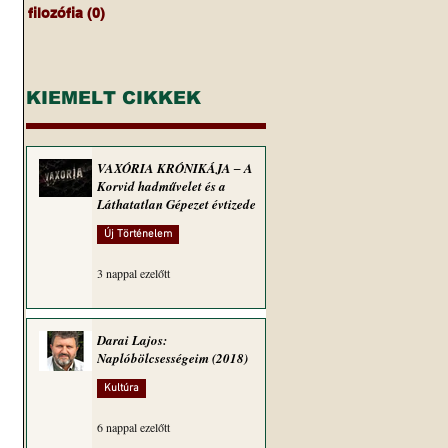
filozófia
(0)
0 bejegyzés
KIEMELT CIKKEK
VAXÓRIA KRÓNIKÁJA ‒ A
Korvid hadművelet és a
Láthatatlan Gépezet évtizede
Új Történelem
3 nappal ezelőtt
Darai Lajos:
Naplóbölcsességeim (2018)
Kultúra
6 nappal ezelőtt