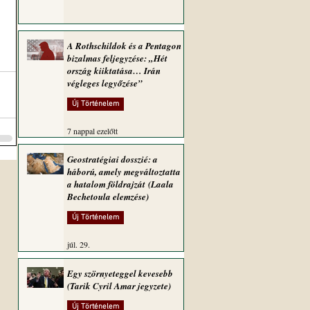
A Rothschildok és a Pentagon
bizalmas feljegyzése: „Hét
ország kiiktatása… Irán
végleges legyőzése”
Új Történelem
7 nappal ezelőtt
Geostratégiai dosszié: a
háború, amely megváltoztatta
a hatalom földrajzát (Laala
Bechetoula elemzése)
Új Történelem
júl. 29.
Egy szörnyeteggel kevesebb
(Tarik Cyril Amar jegyzete)
Új Történelem