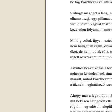
be fog következni valami 
S ahogy megéget a láng, m
elhamvasztja egy pillanat 
viruló testét, vágyat veszé
kezeletlen folyamat hamu
Mindig voltak figyelmeztet
nem hallgattak rájuk, olyan
őket, de nem tudtak róla, c
rejtett rosszakarat mint tud
Kívülről beavatkozás a tö
nehezen kivitelezhető, á
maradt, miből következteth
a tűznek meghatározó szer
Ahogy már a legkorábbi t
mit békésen éldegélők elle
rögtön megvalósult települ
úgy ez sosem ment ki diva