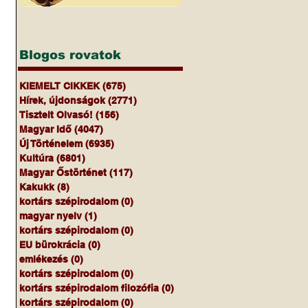
Blogos rovatok
KIEMELT CIKKEK
(675)
675 bejegyzés
Hírek, újdonságok
(2771)
2771 bejegyzés
Tisztelt Olvasó!
(156)
156 bejegyzés
Magyar Idő
(4047)
4047 bejegyzés
Új Történelem
(6935)
6935 bejegyzés
Kultúra
(6801)
6801 bejegyzés
Magyar Őstörténet
(117)
117 bejegyzés
Kakukk
(8)
8 bejegyzés
kortárs szépirodalom
(0)
0 bejegyzés
magyar nyelv
(1)
1 bejegyzés
kortárs szépirodalom
(0)
0 bejegyzés
EU bürokrácia
(0)
0 bejegyzés
emlékezés
(0)
0 bejegyzés
kortárs szépirodalom
(0)
0 bejegyzés
kortárs szépirodalom filozófia
(0)
0 bejegyzés
kortárs szépirodalom
(0)
0 bejegyzés