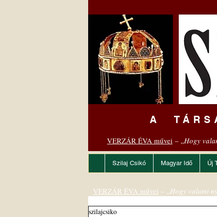
A TÁRS
VERZÁR ÉVA művei
– „
Hogy vala
Szilaj Csikó
Magyar Idő
Új 
VERZÁR ÉVA művei
– „
Hogy valami ny
szilajcsiko