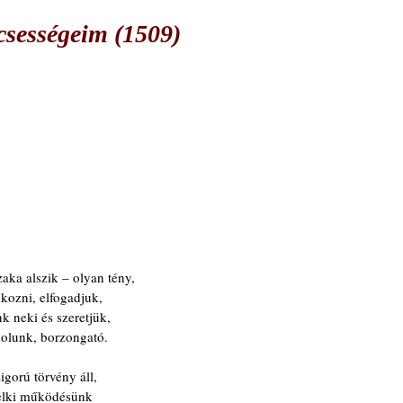
csességeim (1509)
ka alszik – olyan tény,
lkozni, elfogadjuk,
k neki és szeretjük,
olunk, borzongató.
gorú törvény áll,
 lelki működésünk