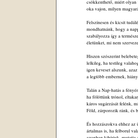
csökkenthető, miért olyan 
oka vajon, milyen magyar
Felszínesen és kicsit tudál
mondhatnánk, hogy a nappa
szabályozza így a természe
életünket, mi nem szervez
Hiszen szószerint belebet
lelkileg, ha testileg vala
igen keveset alszunk, azaz
a legtöbb embernek, hiány
Talán a Nap-hatás a fényén 
ha fölöttünk trónol, eltakar
káros sugárzását felénk, mi
Föld, zárporozik ránk, és 
És hozzászokva ehhez az 
ártalmas is, ha felborul va
azonban kibírjuk, mutatja 