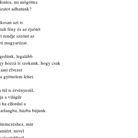
fontos, mi mögöttes
ázatot adhatunk?
ékosan azt is
li fény és az éjsötét
t rendje szerint az
eti magyarázat.
egedünk, legalább
hogy hozzá is szokunk, hogy csak
 ami élvezet
a gyötrelem lehet.
túl is érvényesül,
ja a világűr
 ha elfordul a
barlangba, házba bújunk.
ütemezéshez, már
lamiért, mivel
a távolabbról