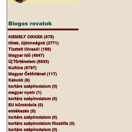
Blogos rovatok
KIEMELT CIKKEK
(675)
675 bejegyzés
Hírek, újdonságok
(2771)
2771 bejegyzés
Tisztelt Olvasó!
(156)
156 bejegyzés
Magyar Idő
(4047)
4047 bejegyzés
Új Történelem
(6933)
6933 bejegyzés
Kultúra
(6797)
6797 bejegyzés
Magyar Őstörténet
(117)
117 bejegyzés
Kakukk
(8)
8 bejegyzés
kortárs szépirodalom
(0)
0 bejegyzés
magyar nyelv
(1)
1 bejegyzés
kortárs szépirodalom
(0)
0 bejegyzés
EU bürokrácia
(0)
0 bejegyzés
emlékezés
(0)
0 bejegyzés
kortárs szépirodalom
(0)
0 bejegyzés
kortárs szépirodalom filozófia
(0)
0 bejegyzés
kortárs szépirodalom
(0)
0 bejegyzés