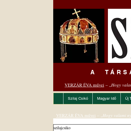
A TÁRS
VERZÁR ÉVA művei
– „
Hogy vala
Szilaj Csikó
Magyar Idő
Új 
VERZÁR ÉVA művei
– „
Hogy valami ny
szilajcsiko