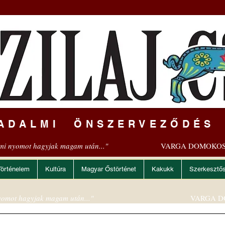
ADALMI ÖNSZERVEZŐDÉS
mi nyomot hagyjak magam után..."
VARGA DOMOKOS
Történelem
Kultúra
Magyar Őstörténet
Kakukk
Szerkesztő
omot hagyjak magam után..."
VARGA D