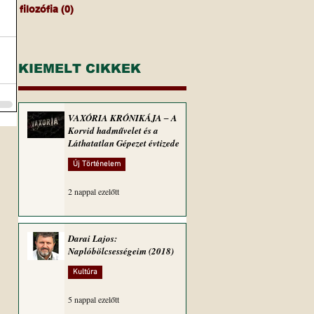
filozófia
(0)
0 bejegyzés
KIEMELT CIKKEK
VAXÓRIA KRÓNIKÁJA ‒ A
Korvid hadművelet és a
Láthatatlan Gépezet évtizede
Új Történelem
2 nappal ezelőtt
Darai Lajos:
Naplóbölcsességeim (2018)
Kultúra
5 nappal ezelőtt