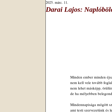
2025. márc. 11.
Darai Lajos: Naplóböl
Minden ember minden éjsza
nem kell vele tovább fogla
nem lehet másképp, örülün
de ha mélyebben belegond
Mindennapisága mögött szi
ami testi szervezetünk és