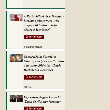
A Rothschildok és a Pentagon
bizalmas feljegyzése: „Hét
ország kiiktatása… Irán
végleges legyőzése”
Új Történelem
5 nappal ezelőtt
Geostratégiai dosszié: a
háború, amely megváltoztatta
a hatalom földrajzát (Laala
Bechetoula elemzése)
Új Történelem
júl. 29.
Egy szörnyeteggel kevesebb
(Tarik Cyril Amar jegyzete)
Új Történelem