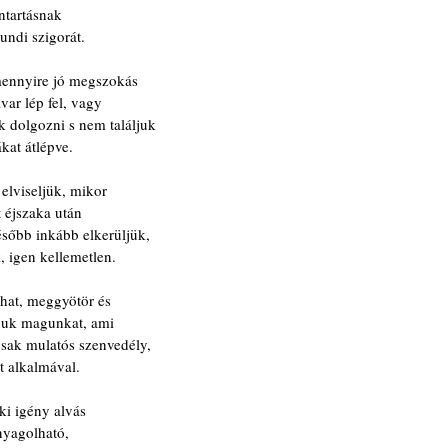
antartásnak
undi szigorát.
mennyire jó megszokás
var lép fel, vagy
dolgozni s nem találjuk
kat átlépve.
 elviseljük, mikor
t éjszaka után
sőbb inkább elkerüljük,
, igen kellemetlen.
lhat, meggyötör és
ljuk magunkat, ami
sak mulatós szenvedély,
t alkalmával.
ki igény alvás
anyagolható,