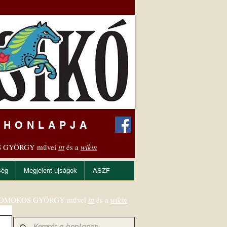
 HONLAPJA
 GYÖRGY művei
itt
és a
wikin
ség
Megjelent újságok
ÁSZF
OMOKOS GYÖRGY művei
itt
és a
wikin