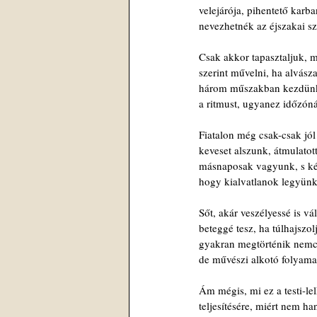
velejárója, pihentető karb
nevezhetnék az éjszakai sz
Csak akkor tapasztaljuk, 
szerint művelni, ha alvásza
három műszakban kezdünk 
a ritmust, ugyanez időzóná
Fiatalon még csak-csak jól
keveset alszunk, átmulatot
másnaposak vagyunk, s ké
hogy kialvatlanok legyünk
Sőt, akár veszélyessé is vá
beteggé tesz, ha túlhajszo
gyakran megtörténik nemc
de művészi alkotó folyama
Ám mégis, mi ez a testi-lel
teljesítésére, miért nem h