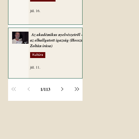
júl. 16.
Az akadémikus nyelvészetről –
az elhallgatott igazság (Hosszú
Zoltán írása)
Kultúra
júl. 11.
1
/
113