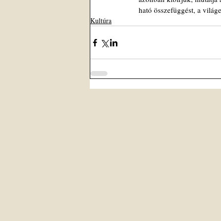
ható összefüggést, a világ
Kultúra