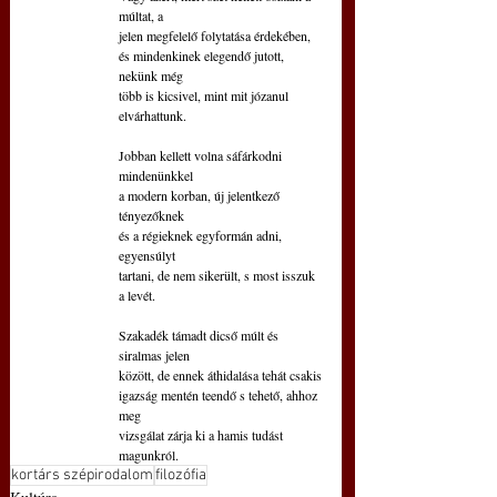
múltat, a
jelen megfelelő folytatása érdekében,
és mindenkinek elegendő jutott, 
nekünk még
több is kicsivel, mint mit józanul 
elvárhattunk.
Jobban kellett volna sáfárkodni 
mindenünkkel
a modern korban, új jelentkező 
tényezőknek
és a régieknek egyformán adni, 
egyensúlyt
tartani, de nem sikerült, s most isszuk 
a levét.
Szakadék támadt dicső múlt és 
siralmas jelen
között, de ennek áthidalása tehát csakis
igazság mentén teendő s tehető, ahhoz 
meg
vizsgálat zárja ki a hamis tudást 
magunkról.
kortárs szépirodalom
filozófia