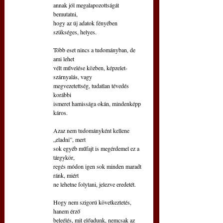
annak jól megalapozottságát 
bemutatni,
hogy az új adatok fényében 
szükséges, helyes.
Több eset nincs a tudományban, de 
ami lehet
vélt művelése közben, képzelet-
szárnyalás, vagy
megvezetettség, tudatlan tévedés 
korábbi
ismeret hamissága okán, mindenképp 
káros.
Azaz nem tudományként kellene 
„eladni”, mert
sok egyéb műfajt is megérdemel ez a 
tárgykör,  
regés módon igen sok minden maradt 
ránk, miért
ne lehetne folytani, jelezve eredetét.
Hogy nem szigorú következtetés, 
hanem érző
beleélés, mit előadunk, nemcsak az 