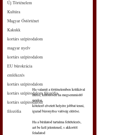
Új Történelem
Kultúra
Magyar Őstörténet
Kakukk
kortárs szépirodalom
magyar nyelv
kortárs szépirodalom
EU bürokrácia
emlékezés
kortárs szépirodalom
Ha valamit a történelemben kritikával
kortárs szépirodalom filozófia
illetsz, különösen ha megsemmisítő 
módon,
kortárs szépirodalom
kötelező elvetett helyére jobbat tenni,
filozófia
igazad bizonyítsa valóság elérése.
Ha a bírálatod tartalma feltételezés,
azt be kell jelentened, s akkortól 
feladatod