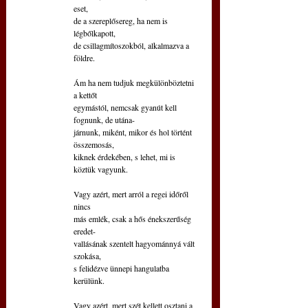
eset,
de a szereplősereg, ha nem is 
légbőlkapott,
de csillagmítoszokból, alkalmazva a 
földre.
Ám ha nem tudjuk megkülönböztetni 
a kettőt
egymástól, nemcsak gyanút kell 
fognunk, de utána-
járnunk, miként, mikor és hol történt 
összemosás,
kiknek érdekében, s lehet, mi is 
köztük vagyunk.
Vagy azért, mert arról a regei időről 
nincs
más emlék, csak a hős énekszerűség 
eredet-
vallásának szentelt hagyománnyá vált 
szokása,
s felidézve ünnepi hangulatba 
kerülünk. 
Vagy azért, mert szét kellett osztani a 