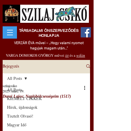
TÁRSADALMI ÖNSZERVEZŐDÉS
HONLAPJA
VERZÁR ÉVA művei – „Hogy valami nyomot
hagyjak magam után..."
VARGA DOMOKOS GYÖRGY művei
itt
és a
wikin
Bejegyzés
All Posts
szilajcsiko
All Posts
2025. márc. 19.
Darai Lajos: Naplóbölcsességeim (1517)
KIEMELT CIKKEK
Hírek, újdonságok
Tisztelt Olvasó!
Magyar Idő