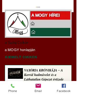
Darai Lajos:
Gyimóthy Gábor
a Szilaj Csikón
Naplóbölcsességeim
nyelvművelő gúnyv
a MOGY honlapján
(2022)
sorozata (1770)
KIEMELT CIKKEK
VAXÓRIA KRÓNIKÁJA ‒ A
Korvid hadművelet és a
Láthatatlan Gépezet évtizede
Új Történelem
Phone
Email
Facebook
1 nappal ezelőtt