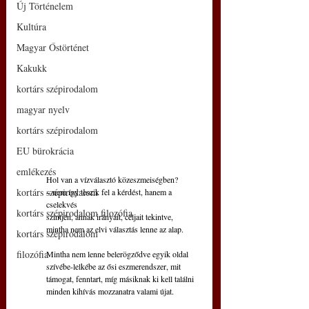
Új Történelem
Kultúra
Magyar Őstörténet
Kakukk
kortárs szépirodalom
magyar nyelv
kortárs szépirodalom
EU bürokrácia
emlékezés
Hol van a vízválasztó közeszmeiségben?
kortárs szépirodalom
– nem így teszik fel a kérdést, hanem a 
cselekvés
kortárs szépirodalom filozófia
szintjén, annak irányait, céljait tekintve,
mintha nem az elvi választás lenne az alap.
kortárs szépirodalom
filozófia
Mintha nem lenne belerögződve egyik oldal
szívébe-lelkébe az ősi eszmerendszer, mit
támogat, fenntart, míg másiknak ki kell találni
minden kihívás mozzanatra valami újat.