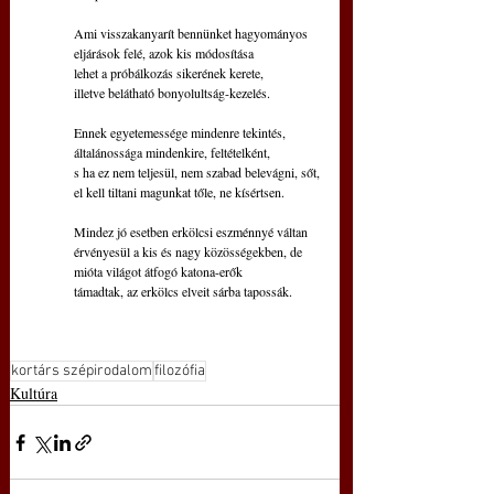
Ami visszakanyarít bennünket hagyományos
eljárások felé, azok kis módosítása
lehet a próbálkozás sikerének kerete,
illetve belátható bonyolultság-kezelés.
Ennek egyetemessége mindenre tekintés,
általánossága mindenkire, feltételként,
s ha ez nem teljesül, nem szabad belevágni, sőt,
el kell tiltani magunkat tőle, ne kísértsen.
Mindez jó esetben erkölcsi eszménnyé váltan
érvényesül a kis és nagy közösségekben, de
mióta világot átfogó katona-erők
támadtak, az erkölcs elveit sárba tapossák.
kortárs szépirodalom
filozófia
Kultúra