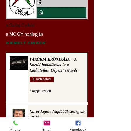
Darai Lajos:
Gyimóthy Gábor
a Szilaj Csikón
Naplóbölcsességeim
nyelvművelő gúnyv
a MOGY honlapján
(2023)
sorozata (1771)
KIEMELT CIKKEK
VAXÓRIA KRÓNIKÁJA ‒ A
Korvid hadművelet és a
Láthatatlan Gépezet évtizede
Új Történelem
3 nappal ezelőtt
Darai Lajos: Naplóbölcsességeim
(2018)
Kultúra
Phone
Email
Facebook