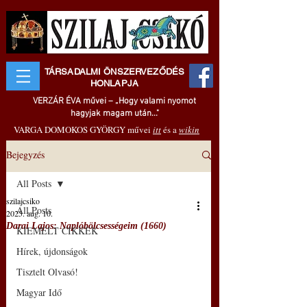
TÁRSADALMI ÖNSZERVEZŐDÉS
HONLAPJA
VERZÁR ÉVA művei – „Hogy valami nyomot
hagyjak magam után..."
VARGA DOMOKOS GYÖRGY művei
itt
és a
wikin
Bejegyzés
All Posts
szilajcsiko
All Posts
2025. aug. 10.
Darai Lajos: Naplóbölcsességeim (1660)
KIEMELT CIKKEK
Hírek, újdonságok
Tisztelt Olvasó!
Magyar Idő