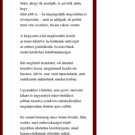
Mást, ahogy ők mondják, és azt értik alatta, 
hogy
lehet jobb is, – ha megengedjük megszületni és
érvényesülni, – mint az addigiak, de próbát
tenni vele veszélyes, hiszen vakon vezetés.
A kiegyezést a két megközelítés között
az tenné lehetővé, ha belátnánk mélységét
az emberi gondolkodás összetevőinek,
eredet kérdésben feltárhatatlanságot.
Bár megfelelő tisztelettel, sőt alázattal
közelítve hozzá, megjelennek kezdet óta
hasznos, üdvös, azaz szent tapasztalatok, amit
emlékezetté alakítottunk minden korban.
Ugyanakkor a hirtelen, azaz gyors, messzire
kiható és nagyarányú irányvételekkor,
jobban mondva cselekvési intézkedésekhez
megalapozatlan dönteni igen csábító.
De semmi biztonság nincs benne tévedés, hiba
esetére, mert embersokaságot érintő
ügyekben lehetetlen kísérletezgetni, mind
belepusztulhatunk előrelátás nélkül.