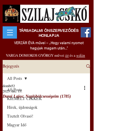
TÁRSADALMI ÖNSZERVEZŐDÉS
HONLAPJA
VERZÁR ÉVA művei – „Hogy valami nyomot
hagyjak magam után..."
VARGA DOMOKOS GYÖRGY művei
itt
és a
wikin
Bejegyzés
All Posts
dombi52
All Posts
2025. dec. 13.
Darai Lajos: Naplóbölcsességeim (1785)
KIEMELT CIKKEK
Hírek, újdonságok
Tisztelt Olvasó!
Magyar Idő