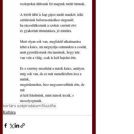
oszlopokat állítsunk fel magunk mellé támnak.
A törött lábú is kap gipsz mellé mankót, lelki
sérülésünk beforrasztásához elegendő,
ha rácsodálkozunk a szokás szerinti elvi
és gyakorlati útmutatásra, jó mintára.
Mert olyan sok van, megfelelő alkalmazása
lehet a kulcs, mi megnyitja számunkra a csodát,
amit gyerekkorunk óta tanulunk, hogy tele
van vele a világ, csak le kell hajolni érte.
És e szerény mozdulat a másik kulcs, amilyen
még sok van, de ez már menetközben lesz a 
miénk,
megérdemelten, hisz megszenvedtünk érte, de 
mit
el kell felednünk, mint mások teszik, s 
mosolyognunk.
kortárs szépirodalom
filozófia
Kultúra