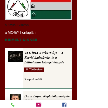
Darai Lajos:
Gyimóthy Gábor
a Szilaj Csikón
Naplóbölcsességeim
nyelvművelő gúnyv
a MOGY honlapján
(2023)
sorozata (1771)
KIEMELT CIKKEK
VAXÓRIA KRÓNIKÁJA ‒ A
Korvid hadművelet és a
Láthatatlan Gépezet évtizede
Új Történelem
3 nappal ezelőtt
Darai Lajos: Naplóbölcsességeim
(2018)