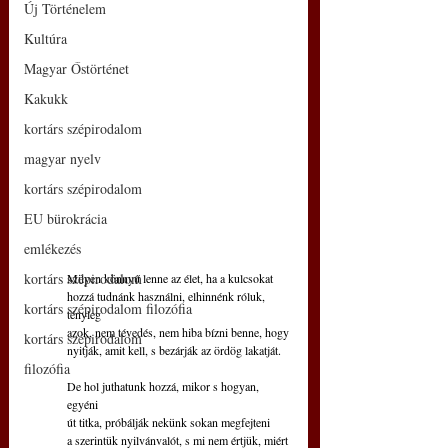
Új Történelem
Kultúra
Magyar Őstörténet
Kakukk
kortárs szépirodalom
magyar nyelv
kortárs szépirodalom
EU bürokrácia
emlékezés
kortárs szépirodalom
Milyen könnyű lenne az élet, ha a kulcsokat
hozzá tudnánk használni, elhinnénk róluk, 
kortárs szépirodalom filozófia
tényleg
azok, nem tévedés, nem hiba bízni benne, hogy
kortárs szépirodalom
nyitják, amit kell, s bezárják az ördög lakatját.
filozófia
De hol juthatunk hozzá, mikor s hogyan, 
egyéni
út titka, próbálják nekünk sokan megfejteni
a szerintük nyilvánvalót, s mi nem értjük, miért