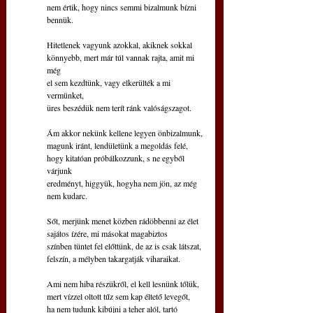
nem értik, hogy nincs semmi bizalmunk bízni 
bennük.
Hitetlenek vagyunk azokkal, akiknek sokkal
könnyebb, mert már túl vannak rajta, amit mi 
még
el sem kezdtünk, vagy elkerülték a mi 
vermünket,
üres beszédük nem terít ránk valóságszagot.
Ám akkor nekünk kellene legyen önbizalmunk,
magunk iránt, lendületünk a megoldás felé,
hogy kitatóan próbálkozzunk, s ne egyből 
várjunk
eredményt, higgyük, hogyha nem jön, az még 
nem kudarc.
Sőt, merjünk menet közben rádöbbenni az élet
sajátos ízére, mi másokat magabiztos
színben tüntet fel előttünk, de az is csak látszat,
felszín, a mélyben takargatják viharaikat.
Ami nem hiba részükről, el kell lesnünk tőlük,
mert vízzel oltott tűz sem kap éltető levegőt,
ha nem tudunk kibújni a teher alól, tartó