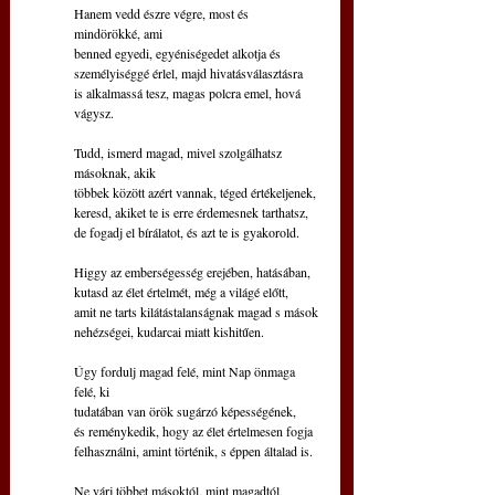
Hanem vedd észre végre, most és 
mindörökké, ami
benned egyedi, egyéniségedet alkotja és
személyiséggé érlel, majd hivatásválasztásra
is alkalmassá tesz, magas polcra emel, hová 
vágysz.
Tudd, ismerd magad, mivel szolgálhatsz 
másoknak, akik
többek között azért vannak, téged értékeljenek,
keresd, akiket te is erre érdemesnek tarthatsz,
de fogadj el bírálatot, és azt te is gyakorold.
Higgy az emberségesség erejében, hatásában,
kutasd az élet értelmét, még a világé előtt,
amit ne tarts kilátástalanságnak magad s mások
nehézségei, kudarcai miatt kishitűen.
Úgy fordulj magad felé, mint Nap önmaga 
felé, ki
tudatában van örök sugárzó képességének,
és reménykedik, hogy az élet értelmesen fogja
felhasználni, amint történik, s éppen általad is.
Ne várj többet másoktól, mint magadtól, 