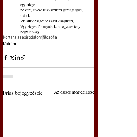
egyenleget
ne vonj, élvezd lelki-szellemi gazdagságod, 
mások
léte különbségét ne akard kisajátítani,
légy elegendő magadnak, ha egyszer tény, 
hogy itt vagy.
kortárs szépirodalom
filozófia
Kultúra
Friss bejegyzések
Az összes megtekintése