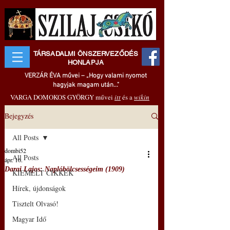
TÁRSADALMI ÖNSZERVEZŐDÉS
HONLAPJA
VERZÁR ÉVA művei – „Hogy valami nyomot
hagyjak magam után..."
VARGA DOMOKOS GYÖRGY művei
itt
és a
wikin
Bejegyzés
All Posts
dombi52
All Posts
ápr. 16.
Darai Lajos: Naplóbölcsességeim (1909)
KIEMELT CIKKEK
Hírek, újdonságok
Tisztelt Olvasó!
Magyar Idő