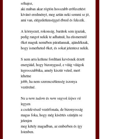
sóhajoz,
aki mában akar rögtön hosszabb erőfeszítést
kívánó eredményt, meg aztán neki semmi se jó,
ami van, elégedetlenséggel ébred és fekszik.
A környezet, rokonság, barátok sem igaziak,
pedig rangot nekik te adhatnál, ha elismernéd
őket maguk nemében páratlannak, ajándéknak,
hogy ismerheted őket, és sokat jelentesz nekik.
S nem arra kellene fordítani kevésnek érzett
energiáid, hogy bizonygasd, e világ világok
legrosszabbika, amely kiszúr veled, mert 
lehetne
jobb, ha nem szerencsétlenség iszonya 
vezérelné.
Ne a 
nem tudom 
és
 nem vagyok képes rá 
legyen
a cselekvésed vezérfonala, de bizonyosság
magas foka, hogy még kísértés szintjén se 
jelenjen
meg kétely magadban, az emberben és így 
Istenben. 