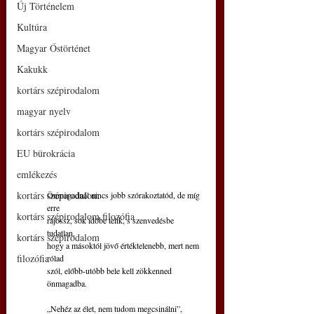
Új Történelem
Kultúra
Magyar Őstörténet
Kakukk
kortárs szépirodalom
magyar nyelv
kortárs szépirodalom
EU bürokrácia
emlékezés
kortárs szépirodalom
Önmagadnál nincs jobb szórakoztatód, de míg 
erre
kortárs szépirodalom filozófia
rájössz, sok időbe telik, s szenvedésbe 
tudatlan,
kortárs szépirodalom
hogy a másoktól jövő értéktelenebb, mert nem 
filozófia
rólad
szól, előbb-utóbb bele kell zökkenned 
önmagadba.
„Nehéz az élet, nem tudom megcsinálni”, 