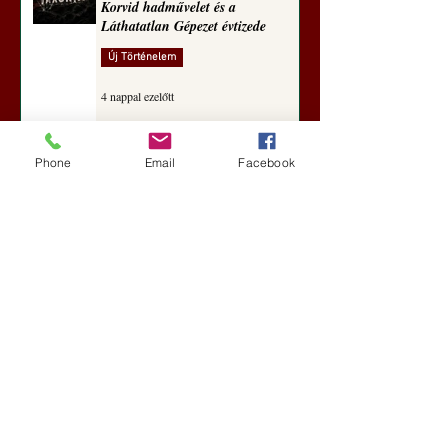
Korvid hadművelet és a
Láthatatlan Gépezet évtizede
Új Történelem
4 nappal ezelőtt
Phone
Email
Facebook
Darai Lajos: Naplóbölcsességeim
(2018)
Kultúra
aug. 2.
A Rothschildok és a Pentagon
bizalmas feljegyzése: „Hét ország
kiiktatása… Irán végleges
legyőzése”
Új Történelem