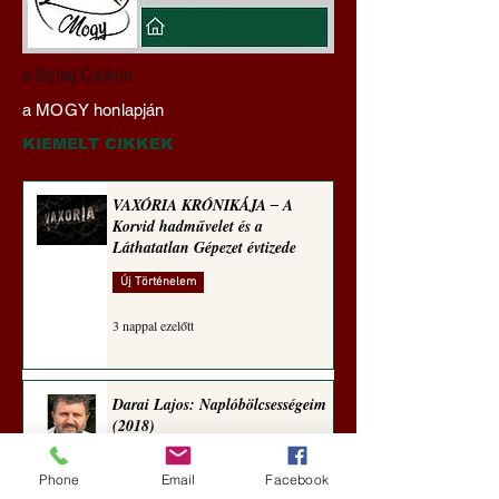
Darai Lajos:
Gyimóthy Gábor
a Szilaj Csikón
Naplóbölcsességeim
nyelvművelő gúnyv
a MOGY honlapján
(2023)
sorozata (1771)
KIEMELT CIKKEK
VAXÓRIA KRÓNIKÁJA ‒ A
Korvid hadművelet és a
Láthatatlan Gépezet évtizede
Új Történelem
3 nappal ezelőtt
Darai Lajos: Naplóbölcsességeim
(2018)
Kultúra
Phone
Email
Facebook