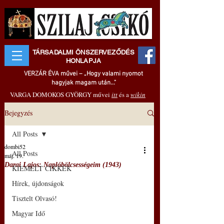
TÁRSADALMI ÖNSZERVEZŐDÉS
HONLAPJA
VERZÁR ÉVA művei – „Hogy valami nyomot
hagyjak magam után..."
VARGA DOMOKOS GYÖRGY művei
itt
és a
wikin
Bejegyzés
All Posts
dombi52
All Posts
máj. 19.
Darai Lajos: Naplóbölcsességeim (1943)
KIEMELT CIKKEK
Hírek, újdonságok
Tisztelt Olvasó!
Magyar Idő