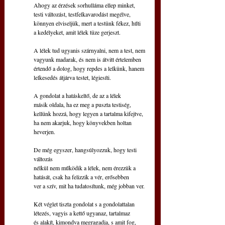
Ahogy az érzések sorhulláma ellep minket, 
testi változást, testfelkavarodást megélve,
könnyen elviseljük, mert a testünk fékez, hűti
a kedélyeket, amit lélek tüze gerjeszt.
A lélek tud ugyanis szárnyalni, nem a test, nem
vagyunk madarak, és nem is átvitt értelemben
értendő a dolog, hogy repdes a lelkünk, hanem
lelkesedés átjárva testet, légiesíti. 
A gondolat a hatáskeltő, de az a lélek
másik oldala, ha ez meg a puszta testiség,
kellünk hozzá, hogy legyen a tartalma kifejtve,
ha nem akarjuk, hogy könyvekben holtan 
heverjen.
De még egyszer, hangsúlyozzuk, hogy testi 
változás
nélkül nem működik a lélek, nem érezzük a
hatását, csak ha felizzik a vér, erősebben
ver a szív, mit ha tudatosítunk, még jobban ver.
Két véglet tiszta gondolat s a gondolattalan
létezés, vagyis a kettő ugyanaz, tartalmaz
és alakít, kimondva megragadja, s amit fog,