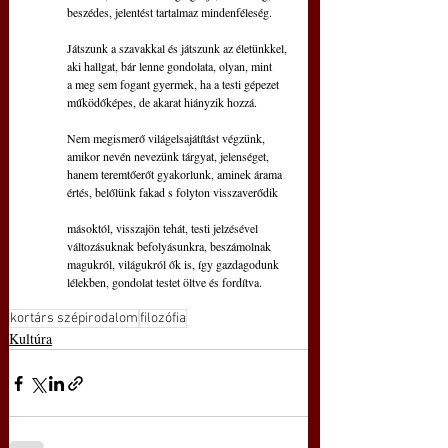
beszédes, jelentést tartalmaz mindenféleség. 
Játszunk a szavakkal és játszunk az életünkkel,
aki hallgat, bár lenne gondolata, olyan, mint
a meg sem fogant gyermek, ha a testi gépezet
működőképes, de akarat hiányzik hozzá.
Nem megismerő világelsajátítást végzünk, 
amikor nevén nevezünk tárgyat, jelenséget,
hanem teremtőerőt gyakorlunk, aminek árama
értés, belőlünk fakad s folyton visszaverődik
másoktól, visszajön tehát, testi jelzésével
változásuknak befolyásunkra, beszámolnak
magukról, világukról ők is, így gazdagodunk
lélekben, gondolat testet öltve és fordítva.  
kortárs szépirodalom
filozófia
Kultúra