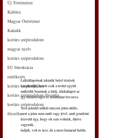
Új Történelem
Kultúra
Magyar Őstörténet
Kakukk
kortárs szépirodalom
magyar nyelv
kortárs szépirodalom
EU bürokrácia
emlékezés
Lelkiállapotnak tekintik belső érzések
kortárs szépirodalom
kavalkádját, holott csak a testtel együtt
működik bennünk a lélek, lélekállapot az
kortárs szépirodalom filozófia
így, tudatosságot és tudattalant bevonva.
kortárs szépirodalom
Testi jelenlét nélkül nincsen jelen-átélés,
filozófia
mert a jelen nem múlt vagy jövő, amit gondolat
közvetít úgy, hogy ott sem voltunk, illetve 
vagyunk,
tudjuk, volt és lesz, de a most kimarad belőle.