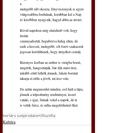
a
melegebb idő okozza, fényviszonyok is egyre
világosabbra fordulnak, korábban kel a Nap
és későbben nyugszik, hagyd abba az alvást.
Rövid napokon még elnézhető volt, hogy 
lustán
szunnyadoztál, begubózva hideg ellen, de
ezek a hosszú, melegebb, sőt forró szakaszok
jogosan kizöldítenek, hogy árnyékot csinálj.
Bizonyos korban az ember is virágba borul,
megérik, hangoztatják, bár ifjú mást érez,
inkább sötét felhők jönnek, fekete borulat
takarja el előle a jövőt, mi lesz vele.
De aztán megmozdul minden, eső hull a tájra,
jönnek a teljesítmény eredményei, leszel
valaki, s igaz, futnak veled a napok, de te
is velük futsz, és néha megelőzheted őket.
kortárs szépirodalom
filozófia
Kultúra