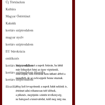
Új Történelem
Kultúra
Magyar Őstörténet
Kakukk
kortárs szépirodalom
magyar nyelv
kortárs szépirodalom
EU bürokrácia
emlékezés
kortárs szépirodalom
Nem csodálkozol a napok futásán, ha láttál
már fellegeket futni az égen végtelenül,
kortárs szépirodalom filozófia
sem céljuk, sem forrásuk nem látható abból a
menetből, de az esőcseppek benne utaznak.
kortárs szépirodalom
filozófia
Meg kell lovagolnunk a napok hátát nekünk is,
értelmet adni rohamosan telő időnek,
a pihenés, megújulás szintén tevékenység,
ne halogasd a tennivalódat, tedd meg még ma.