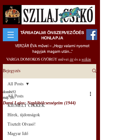
TÁRSADALMI ÖNSZERVEZŐDÉS
HONLAPJA
VERZÁR ÉVA művei – „Hogy valami nyomot
hagyjak magam után..."
VARGA DOMOKOS GYÖRGY művei
itt
és a
wikin
Bejegyzés
All Posts
dombi52
All Posts
máj. 20.
Darai Lajos: Naplóbölcsességeim (1944)
KIEMELT CIKKEK
Hírek, újdonságok
Tisztelt Olvasó!
Magyar Idő