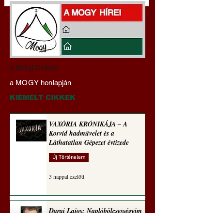
Darai Lajos:
Gyimóthy Gábor
a Szilaj Csikón
Naplóbölcsességeim
nyelvművelő gúnyv
a MOGY honlapján
(2024)
sorozata (1772)
KIEMELT CIKKEK
VAXÓRIA KRÓNIKÁJA ‒ A
Korvid hadművelet és a
Láthatatlan Gépezet évtizede
Új Történelem
3 nappal ezelőtt
Darai Lajos: Naplóbölcsességeim