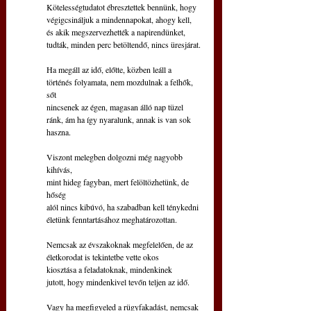
Kötelességtudatot ébresztettek bennünk, hogy
végigcsináljuk a mindennapokat, ahogy kell,
és akik megszervezhették a napirendünket,
tudták, minden perc betöltendő, nincs üresjárat.
Ha megáll az idő, előtte, közben leáll a
történés folyamata, nem mozdulnak a felhők, 
sőt
nincsenek az égen, magasan álló nap tüzel
ránk, ám ha így nyaralunk, annak is van sok 
haszna.
Viszont melegben dolgozni még nagyobb 
kihívás,
mint hideg fagyban, mert felöltözhetünk, de 
hőség
alól nincs kibúvó, ha szabadban kell ténykedni
életünk fenntartásához meghatározottan. 
Nemcsak az évszakoknak megfelelően, de az
életkorodat is tekintetbe vette okos
kiosztása a feladatoknak, mindenkinek
jutott, hogy mindenkivel tevőn teljen az idő.
Vagy ha megfigyeled a rügyfakadást, nemcsak 