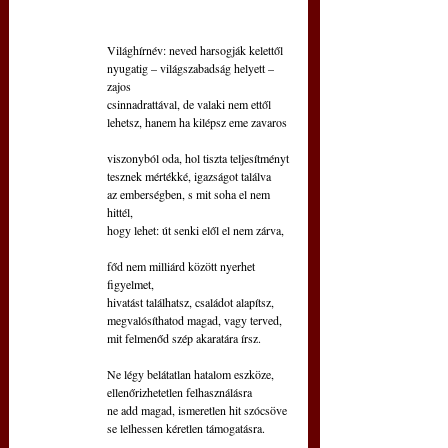
Világhírnév: neved harsogják kelettől
nyugatig – világszabadság helyett – 
zajos 
csinnadrattával, de valaki nem ettől
lehetsz, hanem ha kilépsz eme zavaros
viszonyból oda, hol tiszta teljesítményt
tesznek mértékké, igazságot találva 
az emberségben, s mit soha el nem 
hittél,
hogy lehet: út senki elől el nem zárva,
főd nem milliárd között nyerhet 
figyelmet, 
hivatást találhatsz, családot alapítsz,
megvalósíthatod magad, vagy terved,
mit felmenőd szép akaratára írsz.
Ne légy belátatlan hatalom eszköze,
ellenőrizhetetlen felhasználásra 
ne add magad, ismeretlen hit szócsöve
se lelhessen kéretlen támogatásra.