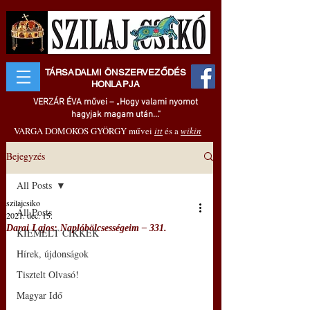
TÁRSADALMI ÖNSZERVEZŐDÉS
HONLAPJA
VERZÁR ÉVA művei – „Hogy valami nyomot
hagyjak magam után..."
VARGA DOMOKOS GYÖRGY művei
itt
és a
wikin
Bejegyzés
All Posts
szilajcsiko
All Posts
2021. dec. 15.
Darai Lajos: Naplóbölcsességeim – 331.
KIEMELT CIKKEK
Hírek, újdonságok
Tisztelt Olvasó!
Magyar Idő