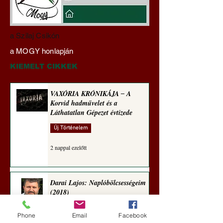
Darai Lajos:
Gyimóthy Gábor
a Szilaj Csikón
Naplóbölcsességeim
nyelvművelő gúnyv
a MOGY honlapján
(2023)
sorozata (1771)
KIEMELT CIKKEK
VAXÓRIA KRÓNIKÁJA ‒ A
Korvid hadművelet és a
Láthatatlan Gépezet évtizede
Új Történelem
2 nappal ezelőtt
Darai Lajos: Naplóbölcsességeim
(2018)
Kultúra
Phone
Email
Facebook