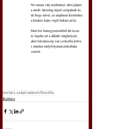
Ne onnan várj eredményt, ahol gépies
a módi: látszólag téged szolgálnak ki,
de hogy mivel, az majdnem kísérteties:
a kirakós képe végül bukást ad ki.
Mert kis beleegyezésekből áll össze
és fejedre nő a diktált világhelyzet,
ahol felszínesség van csokorba kötve,
s minden mélyfolyamat pokolfajta 
szerzet.
kortárs szépirodalom
filozófia
Kultúra