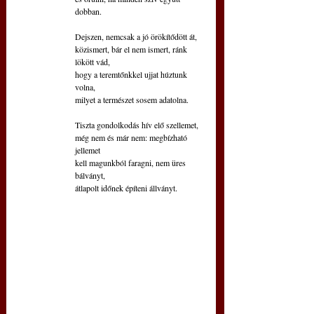
dobban.
Dejszen, nemcsak a jó örökítődött át,
közismert, bár el nem ismert, ránk 
lökött vád,
hogy a teremtőnkkel ujjat húztunk 
volna,
milyet a természet sosem adatolna.
Tiszta gondolkodás hív elő szellemet,
még nem és már nem: megbízható 
jellemet
kell magunkból faragni, nem üres 
bálványt,
átlapolt időnek építeni állványt.