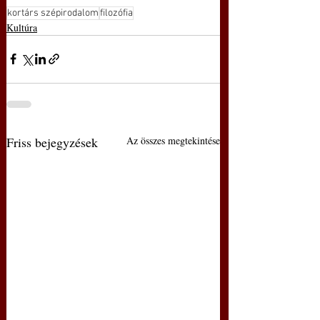
kortárs szépirodalom
filozófia
Kultúra
Friss bejegyzések
Az összes megtekintése