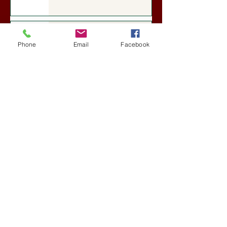
Darai Lajos: Naplóbölcsességeim
(2018)
Phone
Email
Facebook
Kultúra
5 nappal ezelőtt
A Rothschildok és a Pentagon
bizalmas feljegyzése: „Hét ország
kiiktatása… Irán végleges
legyőzése”
Új Történelem
6 nappal ezelőtt
Geostratégiai dosszié: a háború,
amely megváltoztatta a hatalom