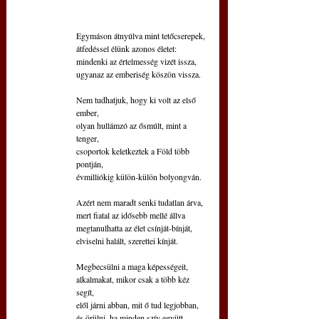
Egymáson átnyúlva mint tetőcserepek,
átfedéssel élünk azonos életet:
mindenki az értelmesség vizét issza,
ugyanaz az emberiség köszön vissza.
Nem tudhatjuk, hogy ki volt az első 
ember,
olyan hullámzó az ősmúlt, mint a 
tenger,
csoportok keletkeztek a Föld több 
pontján,
évmilliókig külön-külön bolyongván.
Azért nem maradt senki tudatlan árva,
mert fiatal az idősebb mellé állva
megtanulhatta az élet csínját-bínját,
elviselni halált, szerettei kínját.
Megbecsülni a maga képességeit,
alkalmakat, mikor csak a több kéz 
segít,
elől járni abban, mit ő tud legjobban, 
és örülni, ha minden szív együtt 