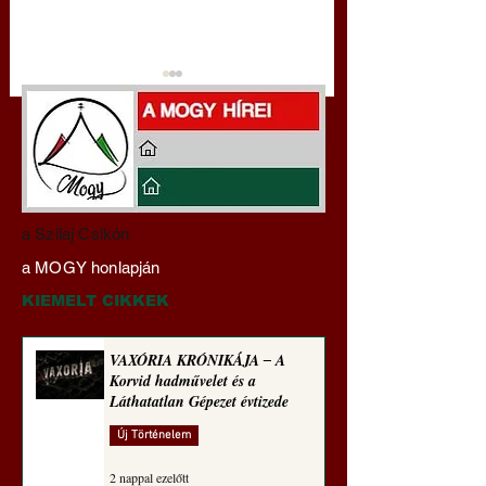
Darai Lajos:
Gyimóthy Gábor
a Szilaj Csikón
Naplóbölcsességeim
nyelvművelő gúnyv
a MOGY honlapján
(2023)
sorozata (1771)
KIEMELT CIKKEK
VAXÓRIA KRÓNIKÁJA ‒ A
Korvid hadművelet és a
Láthatatlan Gépezet évtizede
Új Történelem
2 nappal ezelőtt