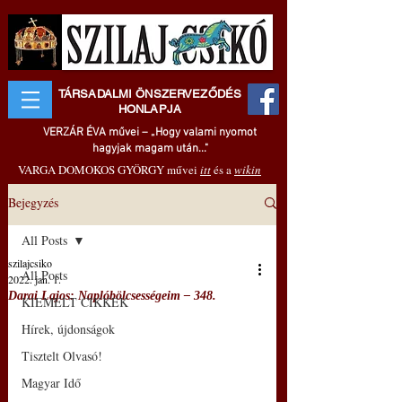
TÁRSADALMI ÖNSZERVEZŐDÉS
HONLAPJA
VERZÁR ÉVA művei – „Hogy valami nyomot
hagyjak magam után..."
VARGA DOMOKOS GYÖRGY művei
itt
és a
wikin
Bejegyzés
All Posts
szilajcsiko
All Posts
2022. jan. 1.
Darai Lajos: Naplóbölcsességeim – 348.
KIEMELT CIKKEK
Hírek, újdonságok
Tisztelt Olvasó!
Magyar Idő