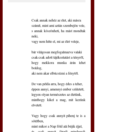
Csak annak nehéz az élet, aki másra
számít, mint ami aztán szembejön vele,
s annak köszönheti, ha mást mondtak 
neki,
vagy nem hitte el, mi az élet veleje,
bár világosan megfogalmazva valaki
csak-csak adott tájékoztatást a tényről,
hogy mekkora munka árán lehet 
boldog,
aki nem akar elbúcsúzni a fénytől.
De van példa arra, hogy édes a teher, 
éppen annyi, amennyi ember született,
legyen olyan természetes az életünk,
minthogy kikel a mag, mit kezünk 
elvetett.
Vagy hogy csak annyit pihenj te is a 
sötétben,
mint mikor a Nap föld alá bújik éjjel,
és csak annyit fáradj mindegyik 