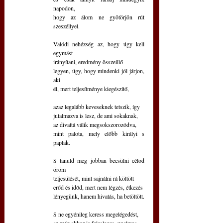
napodon,
hogy az álom ne gyötörjön rút 
szeszéllyel.
Valódi nehézség az, hogy úgy kell 
egymást
irányítani, eredmény összeillő
legyen, úgy, hogy mindenki jól járjon, 
aki
él, mert teljesítménye kiegészítő,
azaz legalább keveseknek tetszik, így
jutalmazva is lesz, de ami sokaknak,
az divattá válik megsokszorozódva,
mint palota, mely előbb királyi s 
paplak.
S tanuld meg jobban becsülni célod 
öröm
teljesülését, mint sajnálni rá költött
erőd és időd, mert nem légzés, étkezés
lényegünk, hanem hivatás, ha betöltött.
S ne egyénileg keress megelégedést,
az még akkor is felesleges, unalmas,