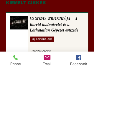
KIEMELT CIKKEK
VAXÓRIA KRÓNIKÁJA ‒ A
Korvid hadművelet és a
Láthatatlan Gépezet évtizede
Új Történelem
3 nappal ezelőtt
Phone
Email
Facebook
Darai Lajos: Naplóbölcsességeim
(2018)
Kultúra
6 nappal ezelőtt
A Rothschildok és a Pentagon
bizalmas feljegyzése: „Hét ország