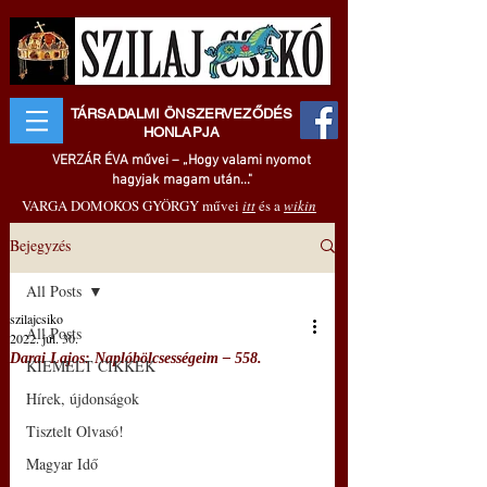
TÁRSADALMI ÖNSZERVEZŐDÉS
HONLAPJA
VERZÁR ÉVA művei – „Hogy valami nyomot
hagyjak magam után..."
VARGA DOMOKOS GYÖRGY művei
itt
és a
wikin
Bejegyzés
All Posts
szilajcsiko
All Posts
2022. júl. 30.
Darai Lajos: Naplóbölcsességeim – 558.
KIEMELT CIKKEK
Hírek, újdonságok
Tisztelt Olvasó!
Magyar Idő