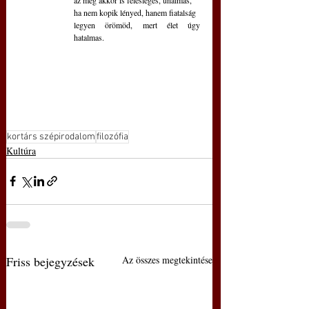
ha nem kopik lényed, hanem fiatalság
legyen örömöd, mert élet úgy 
hatalmas.
kortárs szépirodalom
filozófia
Kultúra
Friss bejegyzések
Az összes megtekintése