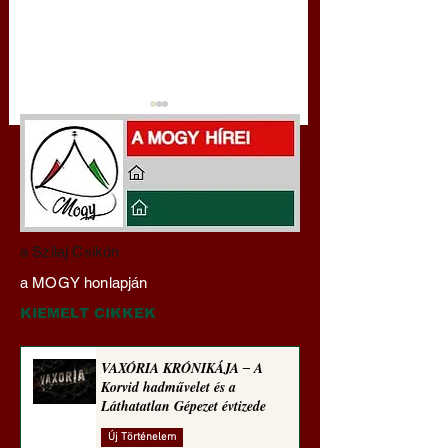
Darai Lajos:
Gyimóthy Gábor
a Szilaj Csikón
Naplóbölcsességeim
nyelvművelő gúnyv
a MOGY honlapján
(2024)
sorozata (1772)
KIEMELT CIKKEK
VAXÓRIA KRÓNIKÁJA ‒ A
Korvid hadművelet és a
Láthatatlan Gépezet évtizede
Új Történelem