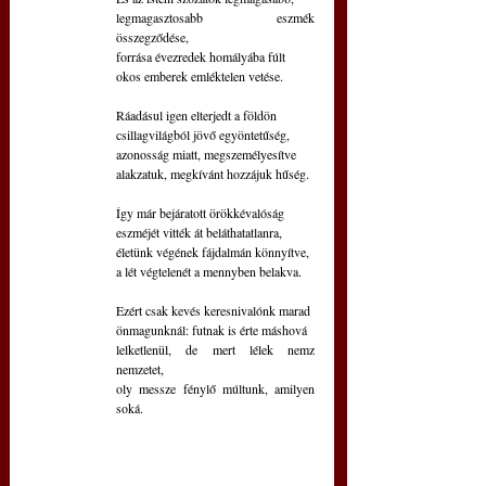
legmagasztosabb eszmék 
összegződése,
forrása évezredek homályába fúlt
okos emberek emléktelen vetése.
Ráadásul igen elterjedt a földön
csillagvilágból jövő egyöntetűség,
azonosság miatt, megszemélyesítve
alakzatuk, megkívánt hozzájuk hűség.
Így már bejáratott örökkévalóság
eszméjét vitték át beláthatatlanra,
életünk végének fájdalmán könnyítve,
a lét végtelenét a mennyben belakva.
Ezért csak kevés keresnivalónk marad 
önmagunknál: futnak is érte máshová 
lelketlenül, de mert lélek nemz 
nemzetet,
oly messze fénylő múltunk, amilyen 
soká.