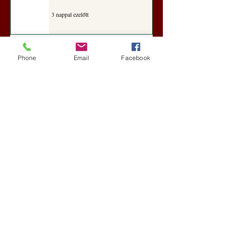
3 nappal ezelőtt
Darai Lajos: Naplóbölcsességeim
Phone
Email
Facebook
(2018)
Kultúra
6 nappal ezelőtt
A Rothschildok és a Pentagon
bizalmas feljegyzése: „Hét ország
kiiktatása… Irán végleges
legyőzése”
Új Történelem
7 nappal ezelőtt