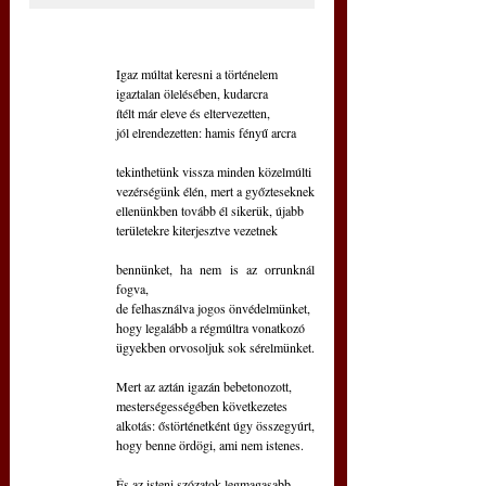
Igaz múltat keresni a történelem
igaztalan ölelésében, kudarcra 
ítélt már eleve és eltervezetten,
jól elrendezetten: hamis fényű arcra
tekinthetünk vissza minden közelmúlti
vezérségünk élén, mert a győzteseknek
ellenünkben tovább él sikerük, újabb 
területekre kiterjesztve vezetnek
bennünket, ha nem is az orrunknál 
fogva,
de felhasználva jogos önvédelmünket,
hogy legalább a régmúltra vonatkozó
ügyekben orvosoljuk sok sérelmünket.
Mert az aztán igazán bebetonozott,
mesterségességében következetes
alkotás: őstörténetként úgy összegyúrt, 
hogy benne ördögi, ami nem istenes.
És az isteni szózatok legmagasabb,