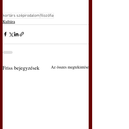
kortárs szépirodalom
filozófia
Kultúra
Friss bejegyzések
Az összes megtekintése