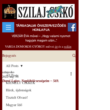
TÁRSADALMI ÖNSZERVEZŐDÉS
HONLAPJA
VERZÁR ÉVA művei – „Hogy valami nyomot
hagyjak magam után..."
VARGA DOMOKOS GYÖRGY művei
itt
és a
wikin
Bejegyzés
All Posts
szilajcsiko
All Posts
2022. aug. 10.
Darai Lajos: Naplóbölcsességeim – 569.
KIEMELT CIKKEK
Hírek, újdonságok
Tisztelt Olvasó!
Magyar Idő