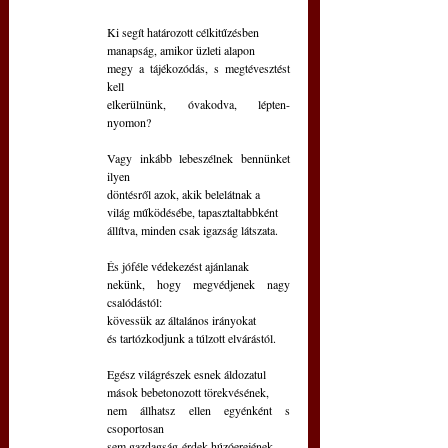
Ki segít határozott célkitűzésben
manapság, amikor üzleti alapon
megy a tájékozódás, s megtévesztést 
kell
elkerülnünk, óvakodva, lépten-
nyomon?
Vagy inkább lebeszélnek bennünket 
ilyen
döntésről azok, akik belelátnak a
világ működésébe, tapasztaltabbként
állítva, minden csak igazság látszata.
És jóféle védekezést ajánlanak 
nekünk, hogy megvédjenek nagy 
csalódástól:
kövessük az általános irányokat
és tartózkodjunk a túlzott elvárástól.
Egész világrészek esnek áldozatul
mások bebetonozott törekvésének,
nem állhatsz ellen egyénként s 
csoportosan
sem gazdagság-érdek húzóerejének.