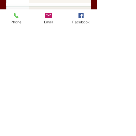
Darai Lajos: Naplóbölcsességeim
(2018)
Phone
Email
Facebook
Kultúra
5 nappal ezelőtt
A Rothschildok és a Pentagon
bizalmas feljegyzése: „Hét ország
kiiktatása… Irán végleges
legyőzése”
Új Történelem
5 nappal ezelőtt
Geostratégiai dosszié: a háború,
amely megváltoztatta a hatalom
földrajzát (Laala Bechetoula