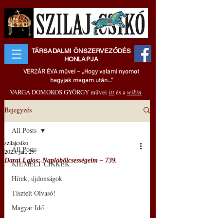
TÁRSADALMI ÖNSZERVEZŐDÉS
HONLAPJA
VERZÁR ÉVA művei – „Hogy valami nyomot
hagyjak magam után..."
VARGA DOMOKOS GYÖRGY művei
itt
és a
wikin
Bejegyzés
All Posts
szilajcsiko
All Posts
2023. jan. 29.
Darai Lajos: Naplóbölcsességeim – 739.
KIEMELT CIKKEK
Hírek, újdonságok
Tisztelt Olvasó!
Magyar Idő