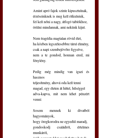
Amint apró fajok szinte kipusztulnak, 
érzéseinknek is meg kell ritkulniuk,
fel kell nőni a nagy, átfogó tablókhoz,
örülni mindannak, ami nekünk kijut. 
Nem tragédia magtalan rövid élet,
ha közben legszélesebbre tárul élmény,
csak a napi szembejövőre figyelve,
nem a te gondod, honnan ered, mi 
fénylény.
Pedig még mindig van igazi és 
hasznos
teljesítmény, ahová oda kell tenni
magad, egy életen át hittel, hűséggel
adva-kapva, mit nem lehet pénzért 
venni:
Sosem mennek ki divatból 
hagyományok,
hogy öregkorodra ne egyedül maradj,
gondoskodj családról, értelmes 
munkáról,
örök nemzeteddel megbékélve haladj.