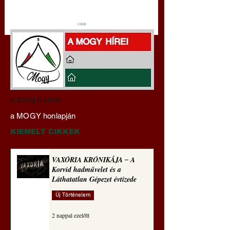
Miért tabu Fauci
Gyimóthy Gábor
a Szilaj Csikón
büntetőjogi felelősségre
nyelvművelő gúnyv
a MOGY honlapján
vonása
sorozata (1771)
KIEMELT CIKKEK
VAXÓRIA KRÓNIKÁJA ‒ A
Korvid hadművelet és a
Láthatatlan Gépezet évtizede
Új Történelem
2 nappal ezelőtt