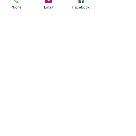
Phone
Email
Facebook
Kultúra
6 nappal ezelőtt
A Rothschildok és a Pentagon
bizalmas feljegyzése: „Hét ország
kiiktatása… Irán végleges
legyőzése”
Új Történelem
6 nappal ezelőtt
Geostratégiai dosszié: a háború,
amely megváltoztatta a hatalom
földrajzát (Laala Bechetoula
elemzése)
Új Történelem