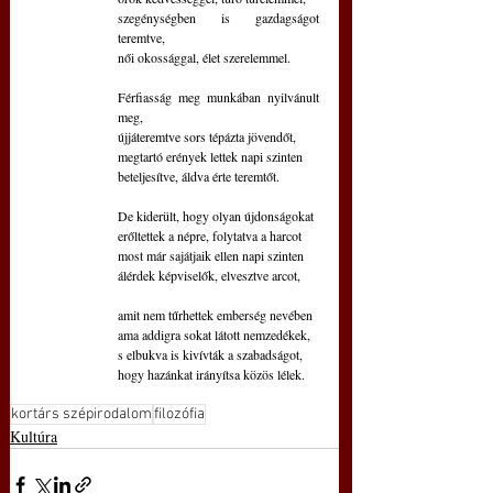
szegénységben is gazdagságot 
teremtve,
női okossággal, élet szerelemmel.
Férfiasság meg munkában nyilvánult 
meg,
újjáteremtve sors tépázta jövendőt,
megtartó erények lettek napi szinten
beteljesítve, áldva érte teremtőt.
De kiderült, hogy olyan újdonságokat
erőltettek a népre, folytatva a harcot
most már sajátjaik ellen napi szinten
álérdek képviselők, elvesztve arcot,
amit nem tűrhettek emberség nevében
ama addigra sokat látott nemzedékek,
s elbukva is kivívták a szabadságot,
hogy hazánkat irányítsa közös lélek.
kortárs szépirodalom
filozófia
Kultúra