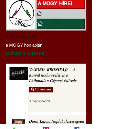
Darai Lajos:
Gyimóthy Gábor
a Szilaj Csikón
Naplóbölcsességeim
nyelvművelő gúnyv
a MOGY honlapján
(2023)
sorozata (1771)
KIEMELT CIKKEK
VAXÓRIA KRÓNIKÁJA ‒ A
Korvid hadművelet és a
Láthatatlan Gépezet évtizede
Új Történelem
3 nappal ezelőtt
Darai Lajos: Naplóbölcsességeim
(2018)