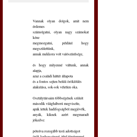
Vannak olyan dolgok, amit nem 
érdemes
számolgatni, olyan nagy számokat 
kéne
megmozgatni, például hogy 
megszülettünk,
annak mekkora volt valószínűsége,
és hogy milyenné váltunk, annak 
alapja,
azaz a családi háttér állapota
és a fontos sejten belüli öröklődés
alakulása, sok-sok véletlen oka.
Osztálytársaim többségének szüleit
második világháború megviselte,
apák lettek hadifogságból megjövők,
anyák, kiknek azért megmaradt 
jókedve:
pótolva rozogább testi adottságot
örök kedvességgel, tűrő türelemmel, 