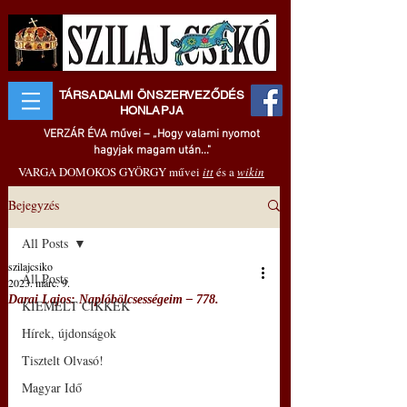
TÁRSADALMI ÖNSZERVEZŐDÉS
HONLAPJA
VERZÁR ÉVA művei – „Hogy valami nyomot
hagyjak magam után..."
VARGA DOMOKOS GYÖRGY művei
itt
és a
wikin
Bejegyzés
All Posts
szilajcsiko
All Posts
2023. márc. 9.
Darai Lajos: Naplóbölcsességeim – 778.
KIEMELT CIKKEK
Hírek, újdonságok
Tisztelt Olvasó!
Magyar Idő