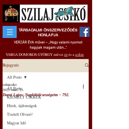
TÁRSADALMI ÖNSZERVEZŐDÉS
HONLAPJA
VERZÁR ÉVA művei – „Hogy valami nyomot
hagyjak magam után..."
VARGA DOMOKOS GYÖRGY művei
itt
és a
wikin
Bejegyzés
All Posts
szilajcsiko
All Posts
2023. márc. 23.
Darai Lajos: Naplóbölcsességeim – 792.
KIEMELT CIKKEK
Hírek, újdonságok
Tisztelt Olvasó!
Magyar Idő