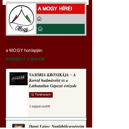
Darai Lajos:
Gyimóthy Gábor
a Szilaj Csikón
Naplóbölcsességeim
nyelvművelő gúnyv
a MOGY honlapján
(2024)
sorozata (1772)
KIEMELT CIKKEK
VAXÓRIA KRÓNIKÁJA ‒ A
Korvid hadművelet és a
Láthatatlan Gépezet évtizede
Új Történelem
3 nappal ezelőtt
Darai Lajos: Naplóbölcsességeim