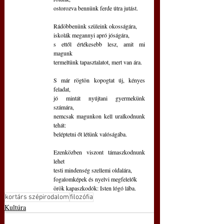
ostorozva bennünk ferde útra jutást.
Rádöbbenünk szüleink okosságára,
iskolák megannyi apró jóságára, 
s ettől értékesebb lesz, amit mi 
magunk
termeltünk tapasztalatot, mert van ára.
S már rögtön kopogtat új, kényes 
feladat,
jó mintát nyújtani gyermekünk 
számára,
nemcsak magunkon kell uralkodnunk 
tehát:
beléptetni őt létünk valóságába.
Ezenközben viszont támaszkodnunk 
lehet
testi mindenség szellemi oldalára,
fogalomképek és nyelvi megfelelők 
örök kapaszkodók: Isten lógó lába.
kortárs szépirodalom
filozófia
Kultúra