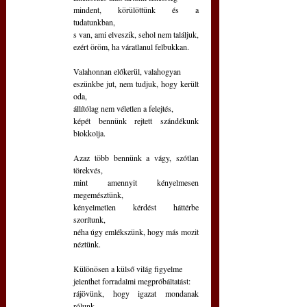
mindent, körülöttünk és a 
tudatunkban,
s van, ami elveszik, sehol nem találjuk,
ezért öröm, ha váratlanul felbukkan.
Valahonnan előkerül, valahogyan 
eszünkbe jut, nem tudjuk, hogy került 
oda,
állítólag nem véletlen a felejtés,
képét bennünk rejtett szándékunk 
blokkolja.
Azaz több bennünk a vágy, szótlan 
törekvés,
mint amennyit kényelmesen 
megemésztünk,
kényelmetlen kérdést háttérbe 
szorítunk,
néha úgy emlékszünk, hogy más mozit 
néztünk.
Különösen a külső világ figyelme
jelenthet forradalmi megpróbáltatást:
rájövünk, hogy igazat mondanak 
rólunk,