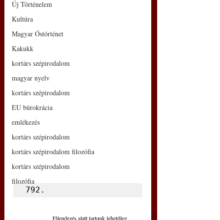
Új Történelem
Kultúra
Magyar Őstörténet
Kakukk
kortárs szépirodalom
magyar nyelv
kortárs szépirodalom
EU bürokrácia
emlékezés
kortárs szépirodalom
kortárs szépirodalom filozófia
kortárs szépirodalom
filozófia
792.
Ellenőrzés alatt tartunk lehetőleg