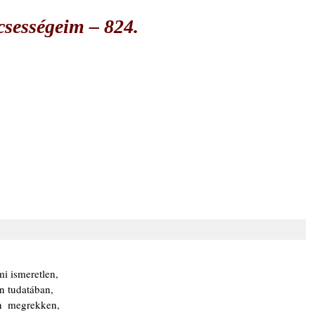
csességeim – 824.
i ismeretlen,
 tudatában,
n  megrekken,