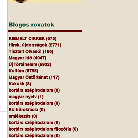
Blogos rovatok
KIEMELT CIKKEK
(675)
675 bejegyzés
Hírek, újdonságok
(2771)
2771 bejegyzés
Tisztelt Olvasó!
(156)
156 bejegyzés
Magyar Idő
(4047)
4047 bejegyzés
Új Történelem
(6932)
6932 bejegyzés
Kultúra
(6795)
6795 bejegyzés
Magyar Őstörténet
(117)
117 bejegyzés
Kakukk
(8)
8 bejegyzés
kortárs szépirodalom
(0)
0 bejegyzés
magyar nyelv
(1)
1 bejegyzés
kortárs szépirodalom
(0)
0 bejegyzés
EU bürokrácia
(0)
0 bejegyzés
emlékezés
(0)
0 bejegyzés
kortárs szépirodalom
(0)
0 bejegyzés
kortárs szépirodalom filozófia
(0)
0 bejegyzés
kortárs szépirodalom
(0)
0 bejegyzés