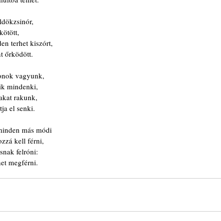
ldökzsinór,
kötött,
n terhet kiszórt,
t őrködött.
onok vagyunk,
ik mindenki,
lakat rakunk,
ja el senki.
 minden más módi
zzá kell férni,
nak felróni:
et megférni.