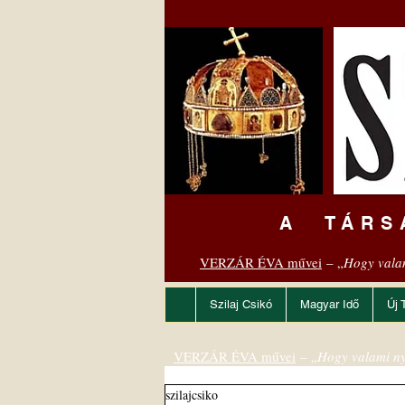
A TÁRS
VERZÁR ÉVA művei
– „
Hogy vala
Szilaj Csikó
Magyar Idő
Új 
VERZÁR ÉVA művei
– „
Hogy valami ny
szilajcsiko