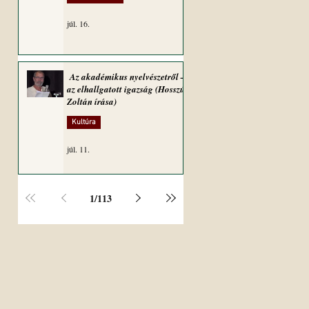
júl. 16.
Az akadémikus nyelvészetről –
az elhallgatott igazság (Hosszú
Zoltán írása)
Kultúra
júl. 11.
1
/
113