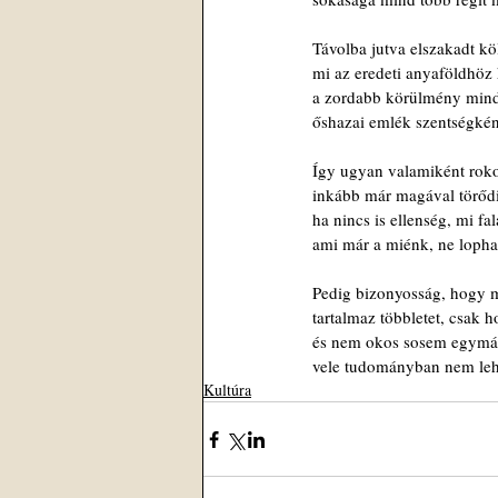
Távolba jutva elszakadt kö
mi az eredeti anyaföldhöz 
a zordabb körülmény minde
őshazai emlék szentségkén
Így ugyan valamiként rok
inkább már magával törőd
ha nincs is ellenség, mi fa
ami már a miénk, ne lophat
Pedig bizonyosság, hogy
tartalmaz többletet, csak ho
és nem okos sosem egymás
vele tudományban nem leh
Kultúra