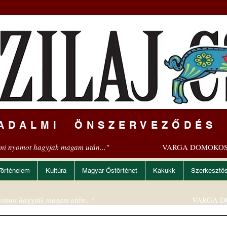
ADALMI ÖNSZERVEZŐDÉS
mi nyomot hagyjak magam után..."
VARGA DOMOKOS
Történelem
Kultúra
Magyar Őstörténet
Kakukk
Szerkesztő
omot hagyjak magam után..."
VARGA D