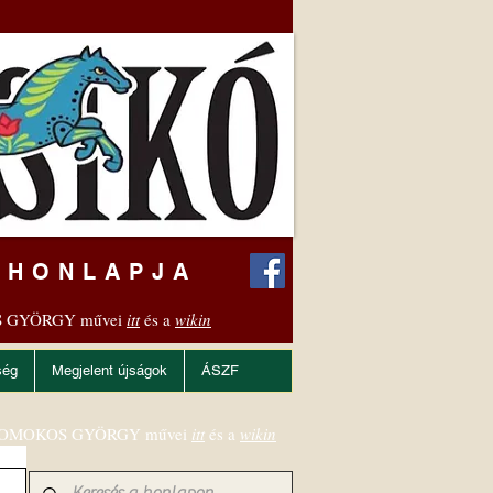
 HONLAPJA
 GYÖRGY művei
itt
és a
wikin
ség
Megjelent újságok
ÁSZF
OMOKOS GYÖRGY művei
itt
és a
wikin