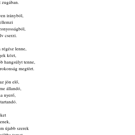
t zugában.
en irányból,
ellemzi
izonyosságból,
lv cserzi.
 régész lenne,
gek közt,
b hangsúlyt tenne,
vrokonság megtört.
z jön elő,
lme állandó,
a nyerő,
gtartandó.
eket
tenek,
m újabb szerek
múltba temet.