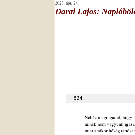
2023. ápr. 24.
Darai Lajos: Naplóböl
824.
Nehéz megragadni, hogy m
minek nem vagyunk igazán
mint amikor hőség tartósa