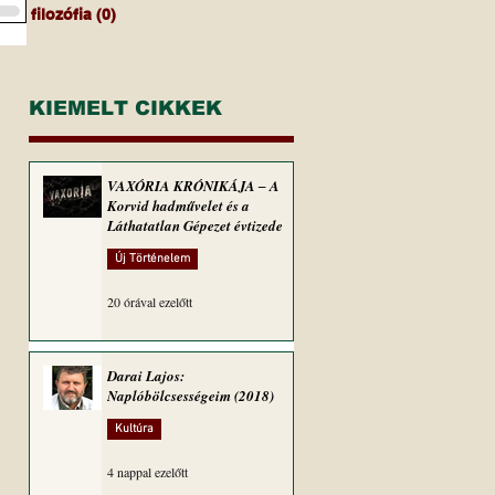
filozófia
(0)
0 bejegyzés
KIEMELT CIKKEK
VAXÓRIA KRÓNIKÁJA ‒ A
Korvid hadművelet és a
Láthatatlan Gépezet évtizede
Új Történelem
20 órával ezelőtt
Darai Lajos:
Naplóbölcsességeim (2018)
Kultúra
4 nappal ezelőtt