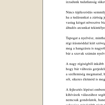
izzadunk tudatlanság süke
Nincs tájékozódás semmily
ha a tudásunkat a zártság j
vastag kérget növesztve b
áltudós arcunkat tekintélye
Tapogat a nyelvész, mintha
régi írásmóddal leírt szöve
meg a hangzásra is nagyob
bár a szavak számán nyel
A nagy régiségből inkább a
hogy bár változás gerjede
a szellemiség megmarad, h
sőt, sikeres életmód is me
A fejlesztés lépései ember
kihívások válaszához segí
nemcsak gondolatok, hane
sokasága mind több régit 