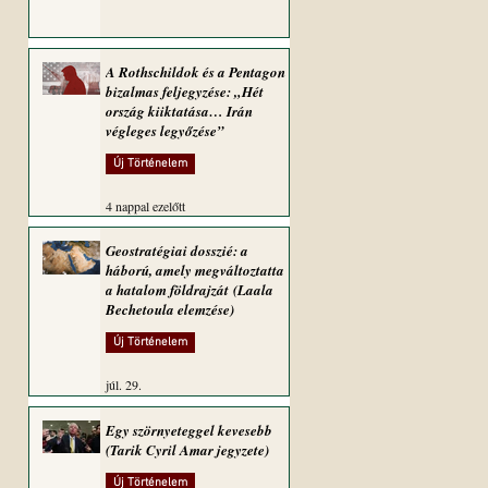
A Rothschildok és a Pentagon
bizalmas feljegyzése: „Hét
ország kiiktatása… Irán
végleges legyőzése”
Új Történelem
4 nappal ezelőtt
Geostratégiai dosszié: a
háború, amely megváltoztatta
a hatalom földrajzát (Laala
Bechetoula elemzése)
Új Történelem
júl. 29.
Egy szörnyeteggel kevesebb
(Tarik Cyril Amar jegyzete)
Új Történelem