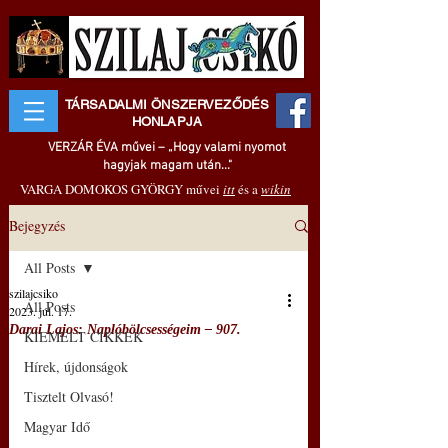
TÁRSADALMI ÖNSZERVEZŐDÉS
HONLAPJA
VERZÁR ÉVA művei – „Hogy valami nyomot
hagyjak magam után..."
VARGA DOMOKOS GYÖRGY művei
itt
és a
wikin
Bejegyzés
All Posts
szilajcsiko
All Posts
2023. júl. 17.
Darai Lajos: Naplóbölcsességeim – 907.
KIEMELT CIKKEK
Hírek, újdonságok
Tisztelt Olvasó!
Magyar Idő