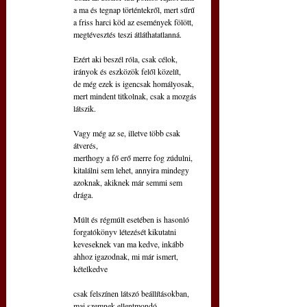
a ma és tegnap történtekről, mert sűrű
a friss harci köd az események fölött,
megtévesztés teszi átláthatatlanná.
Ezért aki beszél róla, csak célok,
irányok és eszközök felől közelít,
de még ezek is igencsak homályosak,
mert mindent titkolnak, csak a mozgás 
látszik.
Vagy még az se, illetve több csak 
átverés,
merthogy a fő erő merre fog zúdulni,
kitalálni sem lehet, annyira mindegy 
azoknak, akiknek már semmi sem 
drága.
Múlt és régmúlt esetében is hasonló
forgatókönyv létezését kikutatni
keveseknek van ma kedve, inkább
ahhoz igazodnak, mi már ismert, 
kételkedve
csak felszínen látszó beállításokban,
mai szemnek ellentmondó 