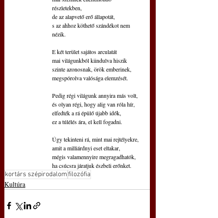
részletekben,
de az alapvető erő állapotát,
s az ahhoz köthető szándékot nem 
nézik.
E két terület sajátos arculatát
mai világunkból kiindulva hiszik
szinte azonosnak, örök emberinek,
megspórolva valósága elemzését.
Pedig régi világunk annyira más volt,
és olyan régi, hogy alig van róla hír,
elfedték a rá épülő újabb idők,
ez a túlélés ára, el kell fogadni.
Úgy tekinteni rá, mint mai rejtélyekre,
amit a milliárdnyi eset eltakar,
mégis valamennyire megragadhatók,
ha csúcsra járatjuk észbeli erőnket.
kortárs szépirodalom
filozófia
Kultúra