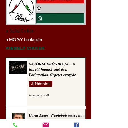
Darai Lajos:
Gyimóthy Gábor
a Szilaj Csikón
Naplóbölcsességeim
nyelvművelő gúnyv
a MOGY honlapján
(2024)
sorozata (1772)
KIEMELT CIKKEK
VAXÓRIA KRÓNIKÁJA ‒ A
Korvid hadművelet és a
Láthatatlan Gépezet évtizede
Új Történelem
4 nappal ezelőtt
Darai Lajos: Naplóbölcsességeim
(2018)