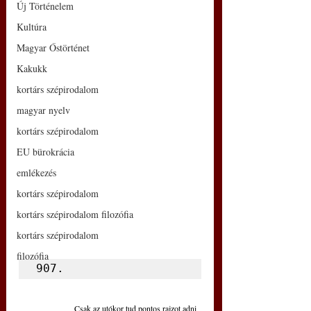
Új Történelem
Kultúra
Magyar Őstörténet
Kakukk
kortárs szépirodalom
magyar nyelv
kortárs szépirodalom
EU bürokrácia
emlékezés
kortárs szépirodalom
kortárs szépirodalom filozófia
kortárs szépirodalom
filozófia
907.
Csak az utókor tud pontos rajzot adni