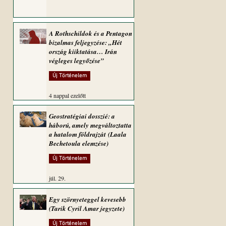
A Rothschildok és a Pentagon
bizalmas feljegyzése: „Hét
ország kiiktatása… Irán
végleges legyőzése”
Új Történelem
4 nappal ezelőtt
Geostratégiai dosszié: a
háború, amely megváltoztatta
a hatalom földrajzát (Laala
Bechetoula elemzése)
Új Történelem
júl. 29.
Egy szörnyeteggel kevesebb
(Tarik Cyril Amar jegyzete)
Új Történelem