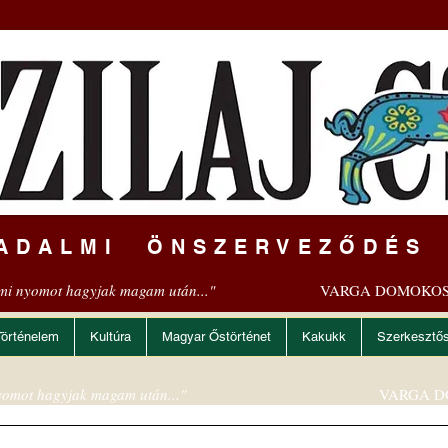
ADALMI ÖNSZERVEZŐDÉS
mi nyomot hagyjak magam után..."
VARGA DOMOKOS
Történelem
Kultúra
Magyar Őstörténet
Kakukk
Szerkesztő
omot hagyjak magam után..."
VARGA D