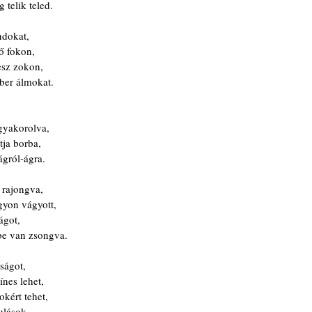
 telik teled.
ndokat,
ő fokon,
vesz zokon,
ber álmokat.
 gyakorolva,
tja borba,
ágról-ágra.
 rajongva,
gyon vágyott,
ágot,
e van zsongva.
ságot,
ínes lehet, 
kért tehet,
ulások.