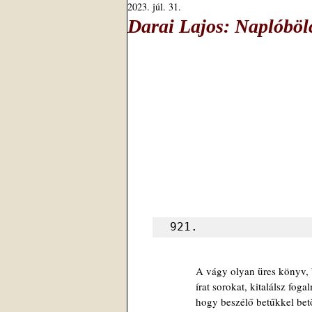
2023. júl. 31.
Darai Lajos: Naplóböl
921.
A vágy olyan üres könyv, 
írat sorokat, kitalálsz foga
hogy beszélő betűkkel betö