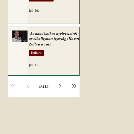
júl. 16.
Az akadémikus nyelvészetről –
az elhallgatott igazság (Hosszú
Zoltán írása)
Kultúra
júl. 11.
1
/
113