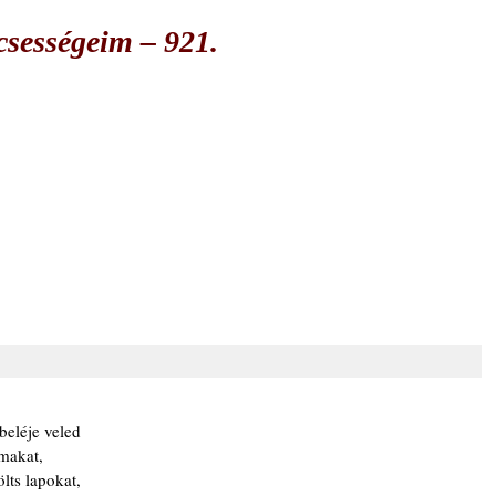
csességeim – 921.
beléje veled
lmakat,
lts lapokat, 