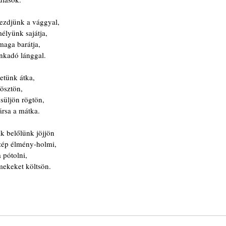
kezdjünk a vággyal,
élyünk sajátja,
aga barátja, 
ankadó lánggal.
etünk átka,
 ösztön,
esüljön rögtön,
ársa a mátka.
k belőlünk jöjjön
zép élmény-holmi,
 pótolni,
ekeket költsön.