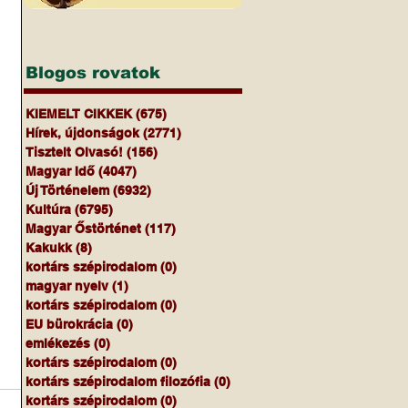
Blogos rovatok
KIEMELT CIKKEK
(675)
675 bejegyzés
Hírek, újdonságok
(2771)
2771 bejegyzés
Tisztelt Olvasó!
(156)
156 bejegyzés
Magyar Idő
(4047)
4047 bejegyzés
Új Történelem
(6932)
6932 bejegyzés
Kultúra
(6795)
6795 bejegyzés
Magyar Őstörténet
(117)
117 bejegyzés
Kakukk
(8)
8 bejegyzés
kortárs szépirodalom
(0)
0 bejegyzés
magyar nyelv
(1)
1 bejegyzés
kortárs szépirodalom
(0)
0 bejegyzés
EU bürokrácia
(0)
0 bejegyzés
emlékezés
(0)
0 bejegyzés
kortárs szépirodalom
(0)
0 bejegyzés
kortárs szépirodalom filozófia
(0)
0 bejegyzés
kortárs szépirodalom
(0)
0 bejegyzés