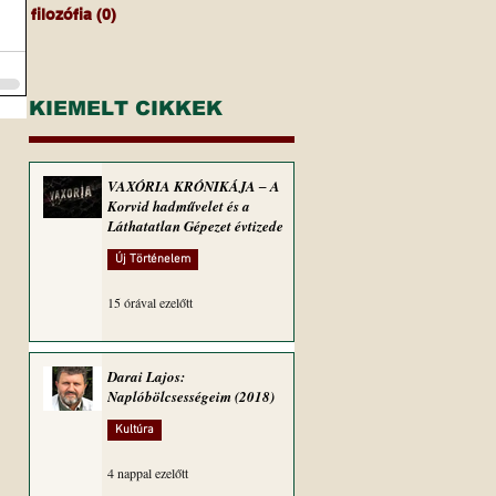
filozófia
(0)
0 bejegyzés
KIEMELT CIKKEK
VAXÓRIA KRÓNIKÁJA ‒ A
Korvid hadművelet és a
Láthatatlan Gépezet évtizede
Új Történelem
15 órával ezelőtt
Darai Lajos:
Naplóbölcsességeim (2018)
Kultúra
4 nappal ezelőtt