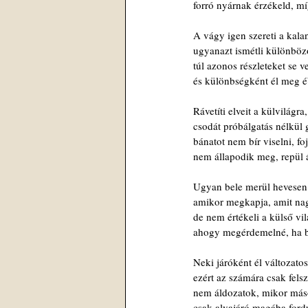
forró nyárnak érzékeld, míg
A vágy igen szereti a kala
ugyanazt ismétli különböz
túl azonos részleteket se 
és különbségként él meg é
Rávetíti elveit a külvilágra,
csodát próbálgatás nélkül
bánatot nem bír viselni, foj
nem állapodik meg, repül 
Ugyan bele merül hevesen
amikor megkapja, amit na
de nem értékeli a külső vil
ahogy megérdemelné, ha b
Neki járóként él változatos
ezért az számára csak felsz
nem áldozatok, mikor máso
csak alvajáró magába ford