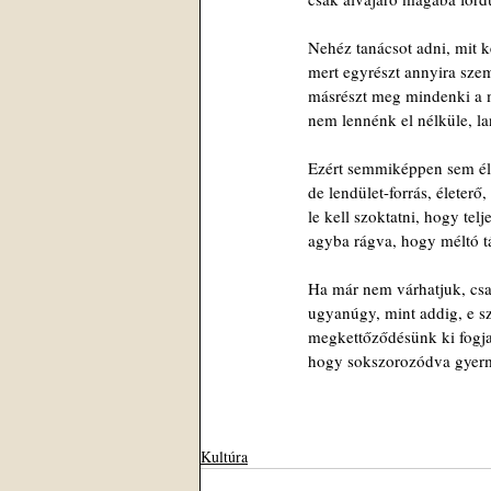
Nehéz tanácsot adni, mit 
mert egyrészt annyira szem
másrészt meg mindenki a m
nem lennénk el nélküle, l
Ezért semmiképpen sem él
de lendület-forrás, életerő,
le kell szoktatni, hogy telj
agyba rágva, hogy méltó t
Ha már nem várhatjuk, csa
ugyanúgy, mint addig, e s
megkettőződésünk ki fogja
hogy sokszorozódva gyerm
Kultúra