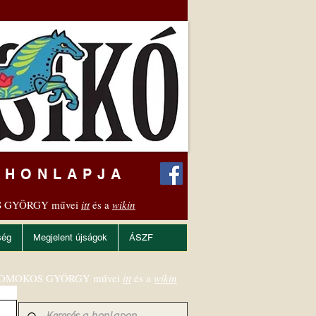
 HONLAPJA
 GYÖRGY művei
itt
és a
wikin
ség
Megjelent újságok
ÁSZF
OMOKOS GYÖRGY művei
itt
és a
wikin