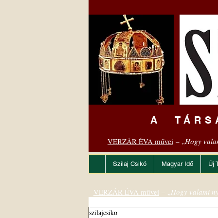
A TÁRS
VERZÁR ÉVA művei
– „
Hogy vala
Szilaj Csikó
Magyar Idő
Új 
VERZÁR ÉVA művei
– „
Hogy valami ny
szilajcsiko