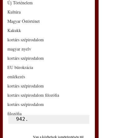
Új Történelem
Kultúra
Magyar Őstörténet
Kakukk
kortárs szépirodalom
magyar nyelv
kortárs szépirodalom
EU bürokrácia
emlékezés
kortárs szépirodalom
kortárs szépirodalom filozófia
kortárs szépirodalom
filozófia
942.
Van a közhelyek ismételgetésén túl