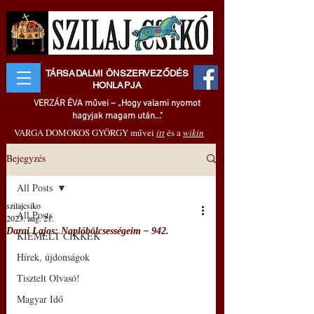
TÁRSADALMI ÖNSZERVEZŐDÉS
HONLAPJA
VERZÁR ÉVA művei – „Hogy valami nyomot
hagyjak magam után..."
VARGA DOMOKOS GYÖRGY művei
itt
és a
wikin
Bejegyzés
All Posts
szilajcsiko
All Posts
2023. aug. 21.
Darai Lajos: Naplóbölcsességeim – 942.
KIEMELT CIKKEK
Hírek, újdonságok
Tisztelt Olvasó!
Magyar Idő