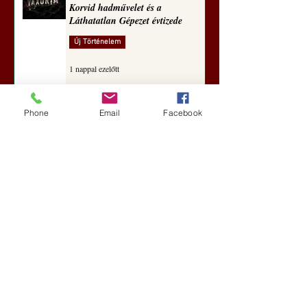
Korvid hadművelet és a
Láthatatlan Gépezet évtizede
Új Történelem
1 nappal ezelőtt
Phone
Email
Facebook
Darai Lajos: Naplóbölcsességeim
(2018)
Kultúra
4 nappal ezelőtt
A Rothschildok és a Pentagon
bizalmas feljegyzése: „Hét ország
kiiktatása… Irán végleges
legyőzése”
Új Történelem