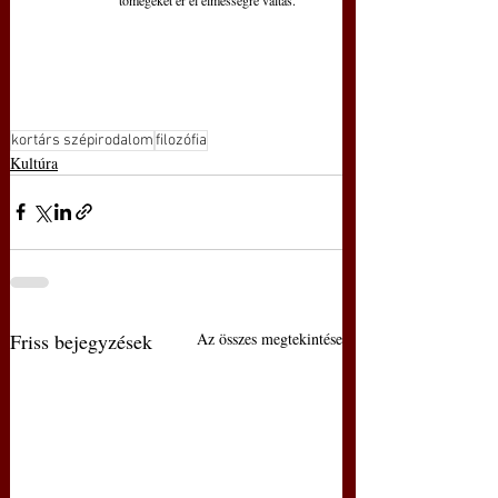
kortárs szépirodalom
filozófia
Kultúra
Friss bejegyzések
Az összes megtekintése