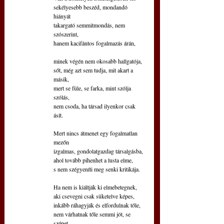
sekélyesebb beszéd, mondandó 
hiányát 
takargató semmitmondás, nem 
szószerint,
hanem kacifántos fogalmazás árán,
minek végén nem okosabb hallgatója,
sőt, még azt sem tudja, mit akart a 
másik,
mert se füle, se farka, mint szólja 
szólás,
nem csoda, ha társad ilyenkor csak 
ásít.
Mert nincs átmenet egy fogalmatlan 
mezőn
izgalmas, gondolatgazdag társalgásba,
ahol tovább pihenhet a lusta elme,
s nem szégyeníti meg senki kritikája.
Ha nem is kiáltják ki elmebetegnek,
aki csevegni csak süketelve képes,
inkább ráhagyják és elfordulnak tőle,
nem várhatnak tőle semmi jót, se 
szépet.