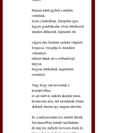
Hanem tehát egyből a mélybe 
vettetünk,
úszni a habokban, felrepülni égre,
legyen gondolkodás révén létrehozott
minden állításunk, kijelentés éle
vágjon éles késként szeletet világból,
forgassa, vizsgálja és mondjon 
véleményt,
miként látjuk mi a szóbanforgó 
tárgyat,
hogyan értékelünk megtörtént 
eseményt.
Vagy hogy mit tervezünk a 
közeljövőben,
és azt mért és miként akarjuk tenni, 
kíváncsian arra, mit mondanak rólam,
akiknek merem így magam alávetni.
És a mélyenszántó ész mellett létezik
felszínesebben haladó tarlóhántás,
de míg ész mélyére kevesen érnek le,
tömegeket ér el elmésségre váltás.