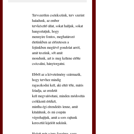
Tervszerűen cselekszünk, terv szerint 
haladunk, az ember
tervkészítő állat, sokat halljuk, sokat 
hangoztatjuk, hogy
mennyire fontos, meghatározó 
életünkben az előzetesen a
fejünkben meglévő gondolat arról, 
amit teszünk, sőt amit
mondunk, azt is meg kellene előtte 
csócsálni, hánytorgatni.
Ebből az a követelmény származik, 
hogy tervhez mindig
ragaszkodni kell, aki eltér tőle, máris 
feladja, az eredetit
kell megvalósítani, minden módosítás 
csökkenti értékét,
mintha égi elrendelés lenne, amit 
kitalálunk, és mi csupán
végrehajtjuk, amit a sors rajtunk 
keresztül kijelölt nekünk.
Holott már a terv fogalma, vagy 