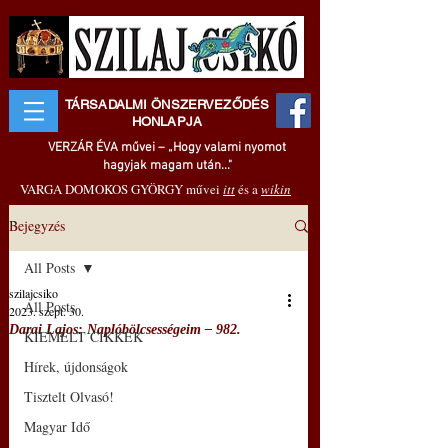
TÁRSADALMI ÖNSZERVEZŐDÉS
HONLAPJA
VERZÁR ÉVA művei – „Hogy valami nyomot
hagyjak magam után..."
VARGA DOMOKOS GYÖRGY művei
itt
és a
wikin
Bejegyzés
All Posts
szilajcsiko
All Posts
2023. szept. 30.
Darai Lajos: Naplóbölcsességeim – 982.
KIEMELT CIKKEK
Hírek, újdonságok
Tisztelt Olvasó!
Magyar Idő