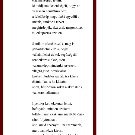
létmódjának lehetőségeit, hogy ne 
vezessen nemlétünkhöz,
a felelősség magunkért egyedül a 
miénk, amikor a tervet
meghirdetjük, akárcsak magunknak 
is, elképzelés szinten.
S mikor közzétesszük, meg is 
győződhetünk róla, hogy
vállalni lehet és sok segítség áll 
rendelkezésünkre, mert 
valamiképp mindenki tervezett, 
világra jötte, növekvése
közben, tudatosság áldása kíséri 
életutunkat, s ha külsőnk
adott, belsőnkön sokat alakíthatunk, 
van erre hajlamunk.
Ilyenkor kell okosnak lenni, 
befogadni minden szellemi
töltetet, amit csak ama mezőről lőnek 
ránk folytonosan,
ahol majd érvényesülni szeretnénk, 
mert van közte káros,