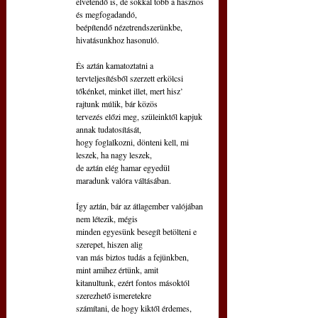
elvetendő is, de sokkal több a hasznos 
és megfogadandó, 
beépítendő nézetrendszerünkbe, 
hivatásunkhoz hasonuló.
És aztán kamatoztatni a 
tervteljesítésből szerzett erkölcsi 
tőkénket, minket illet, mert hisz’ 
rajtunk múlik, bár közös
tervezés előzi meg, szüleinktől kapjuk 
annak tudatosítását,
hogy foglalkozni, dönteni kell, mi 
leszek, ha nagy leszek, 
de aztán elég hamar egyedül 
maradunk valóra váltásában.
Így aztán, bár az átlagember valójában 
nem létezik, mégis
minden egyesünk besegít betölteni e 
szerepet, hiszen alig
van más biztos tudás a fejünkben, 
mint amihez értünk, amit
kitanultunk, ezért fontos másoktól 
szerezhető ismeretekre
számítani, de hogy kiktől érdemes, 