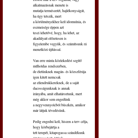
alkalmazásnak menete is
mutatja természetét, hajlékonyságát, 
ha úgy tetszik, mert 
a körülményekhez kell idomulnia, és 
eszmeisége éppen azt
teszi lehetővé, hogy, ha lehet, az 
akadályait előzetesen is
figyelembe vegyük, és számítsunk rá 
menetközi újítással.
Van erre minta közlekedést segítő 
műholdas rendszerben,
de életünknek magán- és közszférája 
igen kitett nemcsak
az ellendrukkereknek, de a saját 
dacosságunknak is annak
irányába, amit elhatároztunk, mert 
még akkor sem engedünk
a negyvennyolcból büszkén, amikor 
már látjuk tévedésünk.
Pedig engedni kell, hiszen a terv célja, 
hogy körbejártja a
tett terepét, kitapogassa szándékunk 
értelmességét, létünk