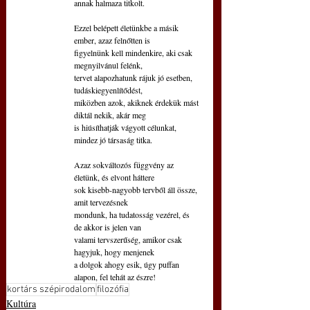
annak halmaza titkolt. 
Ezzel belépett életünkbe a másik 
ember, azaz felnőtten is
figyelnünk kell mindenkire, aki csak 
megnyilvánul felénk, 
tervet alapozhatunk rájuk jó esetben, 
tudáskiegyenlítődést, 
miközben azok, akiknek érdekük mást 
diktál nekik, akár meg
is hiúsíthatják vágyott célunkat, 
mindez jó társaság titka.
Azaz sokváltozós függvény az 
életünk, és elvont háttere
sok kisebb-nagyobb tervből áll össze, 
amit tervezésnek
mondunk, ha tudatosság vezérel, és 
de akkor is jelen van
valami tervszerűség, amikor csak 
hagyjuk, hogy menjenek 
a dolgok ahogy esik, úgy puffan 
alapon, fel tehát az észre!
kortárs szépirodalom
filozófia
Kultúra