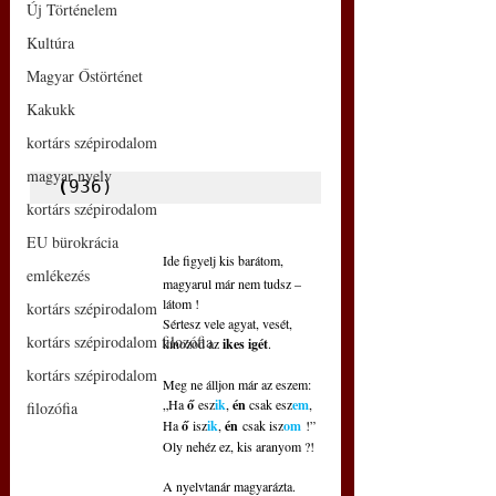
Új Történelem
Kultúra
Magyar Őstörténet
Kakukk
kortárs szépirodalom
magyar nyelv
(
936)
kortárs szépirodalom
EU bürokrácia
Ide figyelj kis barátom,
emlékezés
magyarul már nem tudsz – 
látom !
kortárs szépirodalom
Sértesz vele agyat, vesét,
kortárs szépirodalom filozófia
kínozod az 
ikes igét
.
kortárs szépirodalom
Meg ne álljon már az eszem:
„Ha 
ő
 esz
ik
, 
én
 csak esz
em
,
filozófia
Ha 
ő
 isz
ik
, 
én
 csak isz
om
 !”
Oly nehéz ez, kis aranyom ?!
A nyelvtanár magyarázta.