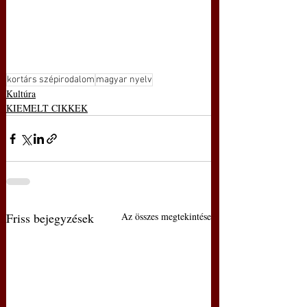
kortárs szépirodalom
magyar nyelv
Kultúra
KIEMELT CIKKEK
Friss bejegyzések
Az összes megtekintése