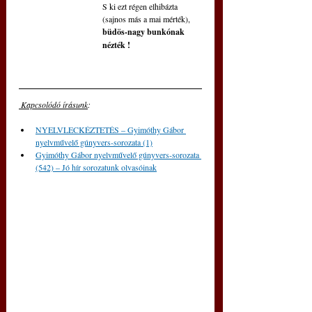
S ki ezt régen elhibázta
(sajnos más a mai mérték),
büdös-nagy bunkónak 
nézték !
 Kapcsolódó írásunk
: 
NYELVLECKÉZTETÉS – Gyimóthy Gábor 
nyelvművelő gúnyvers-sorozata (1)
Gyimóthy Gábor nyelvművelő gúnyvers-sorozata 
(542) – Jó hír sorozatunk olvasóinak