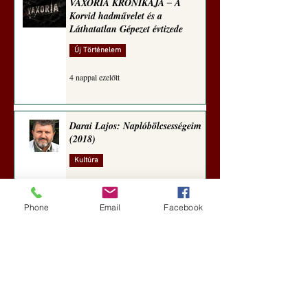
VAXÓRIA KRÓNIKÁJA ‒ A
Korvid hadművelet és a
Láthatatlan Gépezet évtizede
Új Történelem
4 nappal ezelőtt
Darai Lajos: Naplóbölcsességeim
(2018)
Kultúra
7 nappal ezelőtt
Phone
Email
Facebook
A Rothschildok és a Pentagon
bizalmas feljegyzése: „Hét ország
kiiktatása… Irán végleges
legyőzése”