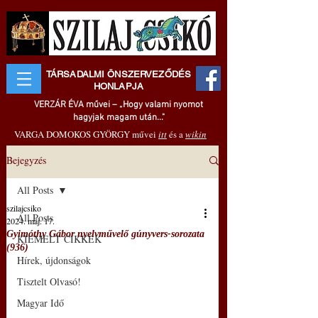
TÁRSADALMI ÖNSZERVEZŐDÉS
HONLAPJA
VERZÁR ÉVA művei – „Hogy valami nyomot
hagyjak magam után..."
VARGA DOMOKOS GYÖRGY művei
itt
és a
wikin
Bejegyzés
All Posts
szilajcsiko
All Posts
2024. máj. 17.
Gyimóthy Gábor nyelvművelő gúnyvers-sorozata
KIEMELT CIKKEK
(936)
Hírek, újdonságok
Tisztelt Olvasó!
Magyar Idő