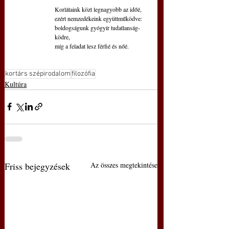
Korlátaink közt legnagyobb az időé,
ezért nemzedékeink együttműködve:
boldogságunk gyógyír tudatlanság-
ködre,
míg a feladat lesz férfié és nőé.
kortárs szépirodalom
filozófia
Kultúra
Friss bejegyzések
Az összes megtekintése