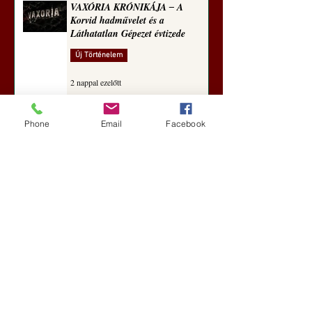
VAXÓRIA KRÓNIKÁJA ‒ A
Korvid hadművelet és a
Láthatatlan Gépezet évtizede
Új Történelem
2 nappal ezelőtt
Phone
Email
Facebook
Darai Lajos: Naplóbölcsességeim
(2018)
Kultúra
5 nappal ezelőtt
A Rothschildok és a Pentagon
bizalmas feljegyzése: „Hét ország
kiiktatása… Irán végleges
legyőzése”