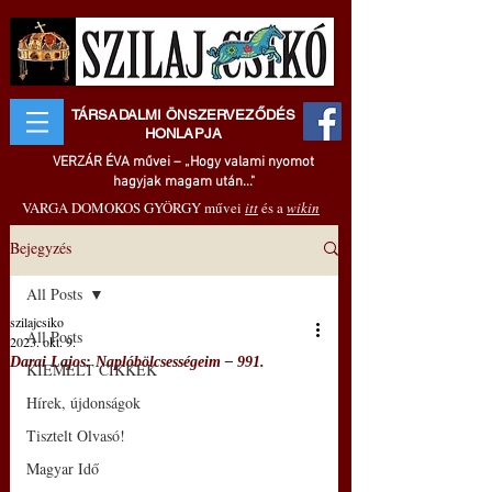
TÁRSADALMI ÖNSZERVEZŐDÉS
HONLAPJA
VERZÁR ÉVA művei – „Hogy valami nyomot
hagyjak magam után..."
VARGA DOMOKOS GYÖRGY művei
itt
és a
wikin
Bejegyzés
All Posts
szilajcsiko
All Posts
2023. okt. 9.
Darai Lajos: Naplóbölcsességeim – 991.
KIEMELT CIKKEK
Hírek, újdonságok
Tisztelt Olvasó!
Magyar Idő