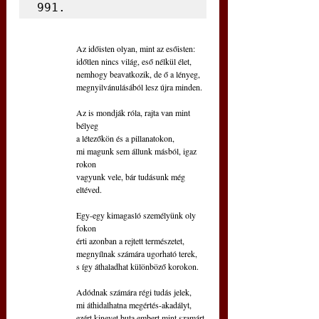
991.
Az időisten olyan, mint az esőisten:
időtlen nincs világ, eső nélkül élet,
nemhogy beavatkozik, de ő a lényeg,
megnyilvánulásából lesz újra minden.
Az is mondják róla, rajta van mint 
bélyeg
a létezőkön és a pillanatokon,
mi magunk sem állunk másból, igaz 
rokon
vagyunk vele, bár tudásunk még 
eltéved.
Egy-egy kimagasló személyünk oly 
fokon
érti azonban a rejtett természetet,
megnyílnak számára ugorható terek,
s így áthaladhat különböző korokon.
Adódnak számára régi tudás jelek,
mi áthidalhatna megértés-akadályt,
ezért kinevet buta embert mint szamárt,