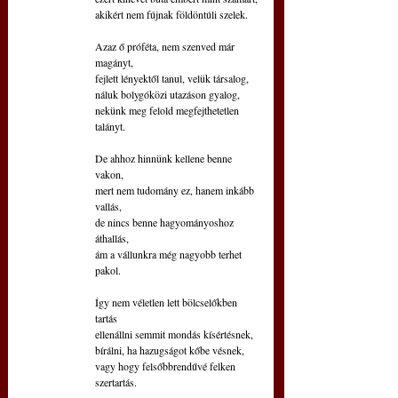
akikért nem fújnak földöntúli szelek.
Azaz ő próféta, nem szenved már 
magányt,
fejlett lényektől tanul, velük társalog,
náluk bolygóközi utazáson gyalog,
nekünk meg felold megfejthetetlen 
talányt.
De ahhoz hinnünk kellene benne 
vakon,
mert nem tudomány ez, hanem inkább 
vallás,
de nincs benne hagyományoshoz 
áthallás,
ám a vállunkra még nagyobb terhet 
pakol.
Így nem véletlen lett bölcselőkben 
tartás
ellenállni semmit mondás kísértésnek,
bírálni, ha hazugságot kőbe vésnek,
vagy hogy felsőbbrendűvé felken 
szertartás.