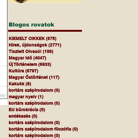
Blogos rovatok
KIEMELT CIKKEK
(675)
675 bejegyzés
Hírek, újdonságok
(2771)
2771 bejegyzés
Tisztelt Olvasó!
(156)
156 bejegyzés
Magyar Idő
(4047)
4047 bejegyzés
Új Történelem
(6933)
6933 bejegyzés
Kultúra
(6797)
6797 bejegyzés
Magyar Őstörténet
(117)
117 bejegyzés
Kakukk
(8)
8 bejegyzés
kortárs szépirodalom
(0)
0 bejegyzés
magyar nyelv
(1)
1 bejegyzés
kortárs szépirodalom
(0)
0 bejegyzés
EU bürokrácia
(0)
0 bejegyzés
emlékezés
(0)
0 bejegyzés
kortárs szépirodalom
(0)
0 bejegyzés
kortárs szépirodalom filozófia
(0)
0 bejegyzés
kortárs szépirodalom
(0)
0 bejegyzés