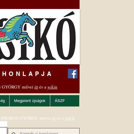
 HONLAPJA
 GYÖRGY művei
itt
és a
wikin
ség
Megjelent újságok
ÁSZF
OMOKOS GYÖRGY művei
itt
és a
wikin