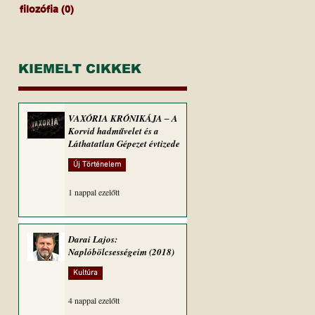
filozófia
(0)
0 bejegyzés
KIEMELT CIKKEK
VAXÓRIA KRÓNIKÁJA ‒ A
Korvid hadművelet és a
Láthatatlan Gépezet évtizede
Új Történelem
1 nappal ezelőtt
Darai Lajos:
Naplóbölcsességeim (2018)
Kultúra
4 nappal ezelőtt