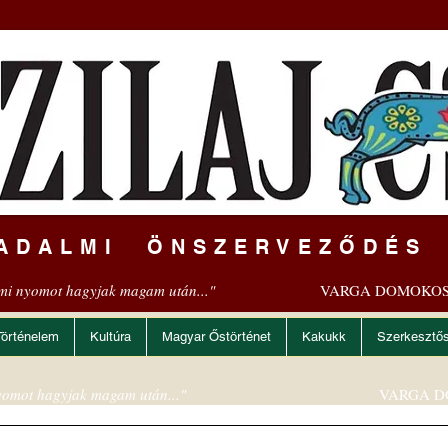
ADALMI ÖNSZERVEZŐDÉS
mi nyomot hagyjak magam után..."
VARGA DOMOKOS
Történelem
Kultúra
Magyar Őstörténet
Kakukk
Szerkesztő
omot hagyjak magam után..."
VARGA D