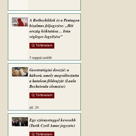
A Rothschildok és a Pentagon
bizalmas feljegyzése: „Hét
ország kiiktatása… Irán
végleges legyőzése”
Új Történelem
5 nappal ezelőtt
Geostratégiai dosszié: a
háború, amely megváltoztatta
a hatalom földrajzát (Laala
Bechetoula elemzése)
Új Történelem
júl. 29.
Egy szörnyeteggel kevesebb
(Tarik Cyril Amar jegyzete)
Új Történelem