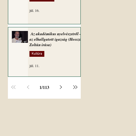
júl. 16.
Az akadémikus nyelvészetről –
az elhallgatott igazság (Hosszú
Zoltán írása)
Kultúra
júl. 11.
1
/
113