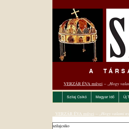
A TÁRS
VERZÁR ÉVA művei
– „
Hogy vala
Szilaj Csikó
Magyar Idő
Új 
VERZÁR ÉVA művei
– „
Hogy valami ny
szilajcsiko