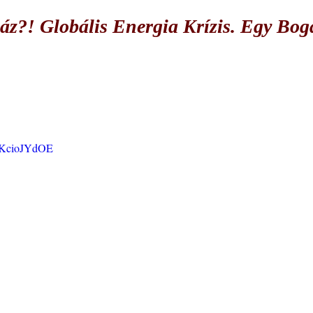
gáz?! Globális Energia Krízis. Egy Bog
v2KcioJYdOE