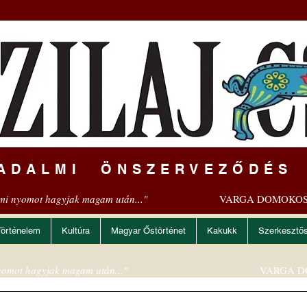
ADALMI ÖNSZERVEZŐDÉS
mi nyomot hagyjak magam után..."
VARGA DOMOKOS
Történelem
Kultúra
Magyar Őstörténet
Kakukk
Szerkesztő
omot hagyjak magam után..."
VARGA D