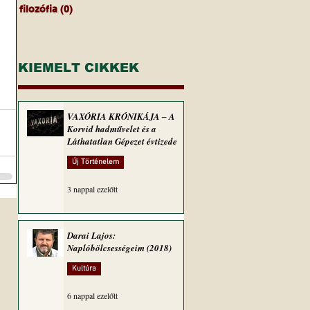
filozófia
(0)
0 bejegyzés
KIEMELT CIKKEK
VAXÓRIA KRÓNIKÁJA ‒ A
Korvid hadművelet és a
Láthatatlan Gépezet évtizede
Új Történelem
3 nappal ezelőtt
Darai Lajos:
Naplóbölcsességeim (2018)
Kultúra
6 nappal ezelőtt