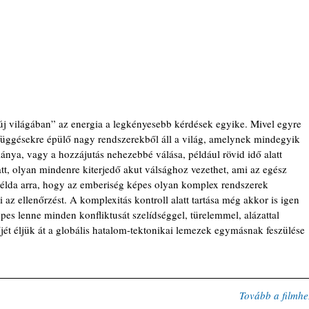
új világában” az energia a legkényesebb kérdések egyike. Mivel egyre 
üggésekre épülő nagy rendszerekből áll a világ, amelynek mindegyik 
iánya, vagy a hozzájutás nehezebbé válása, például rövid idő alatt 
tt, olyan mindenre kiterjedő akut válsághoz vezethet, ami az egész 
példa arra, hogy az emberiség képes olyan komplex rendszerek 
ti az ellenőrzést. A komplexitás kontroll alatt tartása még akkor is igen 
pes lenne minden konfliktusát szelídséggel, türelemmel, alázattal 
jét éljük át a globális hatalom-tektonikai lemezek egymásnak feszülése 
Tovább a filmhe