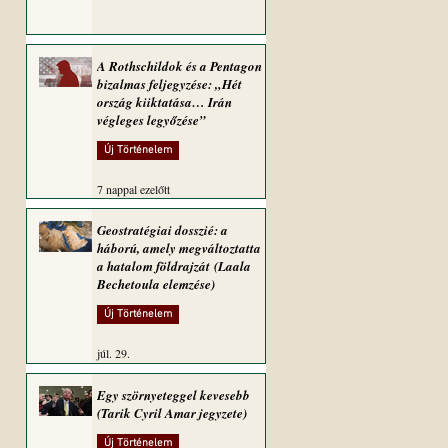
A Rothschildok és a Pentagon
bizalmas feljegyzése: „Hét
ország kiiktatása… Irán
végleges legyőzése”
Új Történelem
7 nappal ezelőtt
Geostratégiai dosszié: a
háború, amely megváltoztatta
a hatalom földrajzát (Laala
Bechetoula elemzése)
Új Történelem
júl. 29.
Egy szörnyeteggel kevesebb
(Tarik Cyril Amar jegyzete)
Új Történelem