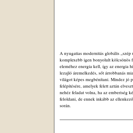
A nyugatias modernitás globális „szép 
komplexebb igen bonyolult kölcsönös f
eleméhez energia kell, így az energia h
lezajló áremelkedés, sőt árrobbanás mia
világot képes megbénítani. Mindez jó 
felépítésére, amelyek felett aztán elvesz
nehéz feladat volna, ha az emberiség ké
feloldani, de ennek inkább az ellenkező
során.