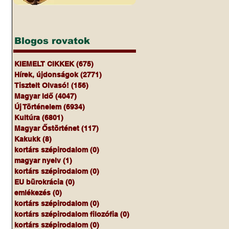
Blogos rovatok
KIEMELT CIKKEK
(675)
675 bejegyzés
Hírek, újdonságok
(2771)
2771 bejegyzés
Tisztelt Olvasó!
(156)
156 bejegyzés
Magyar Idő
(4047)
4047 bejegyzés
Új Történelem
(6934)
6934 bejegyzés
Kultúra
(6801)
6801 bejegyzés
Magyar Őstörténet
(117)
117 bejegyzés
Kakukk
(8)
8 bejegyzés
kortárs szépirodalom
(0)
0 bejegyzés
magyar nyelv
(1)
1 bejegyzés
kortárs szépirodalom
(0)
0 bejegyzés
EU bürokrácia
(0)
0 bejegyzés
emlékezés
(0)
0 bejegyzés
kortárs szépirodalom
(0)
0 bejegyzés
kortárs szépirodalom filozófia
(0)
0 bejegyzés
kortárs szépirodalom
(0)
0 bejegyzés