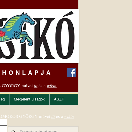
 HONLAPJA
 GYÖRGY művei
itt
és a
wikin
ség
Megjelent újságok
ÁSZF
OMOKOS GYÖRGY művei
itt
és a
wikin