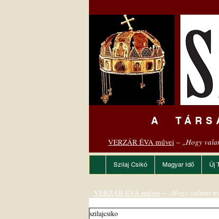
A TÁRS
VERZÁR ÉVA művei
– „
Hogy vala
Szilaj Csikó
Magyar Idő
Új 
VERZÁR ÉVA művei
– „
Hogy valami ny
szilajcsiko