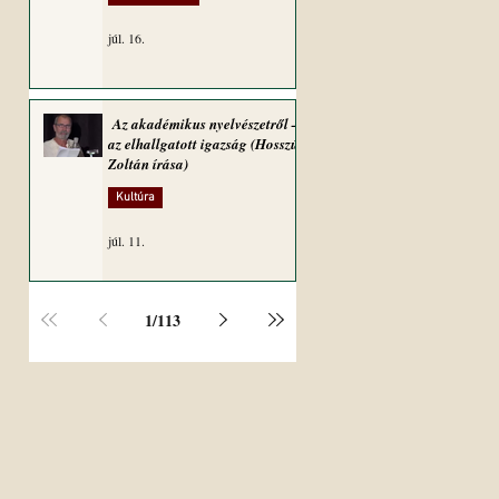
júl. 16.
Az akadémikus nyelvészetről –
az elhallgatott igazság (Hosszú
Zoltán írása)
Kultúra
júl. 11.
1
/
113