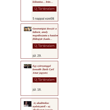
kiiktatása… Irán
végleges legyőzése”
Új Történelem
5 nappal ezelőtt
Geostratégiai dosszié: a
háború, amely
megváltoztatta a hatalom
földrajzát (Laala
Bechetoula elemzése)
Új Történelem
júl. 29.
Egy szörnyeteggel
kevesebb (Tarik Cyril
Amar jegyzete)
Új Történelem
júl. 16.
Az akadémikus
nyelvészetről – az
elhallgatott igazság