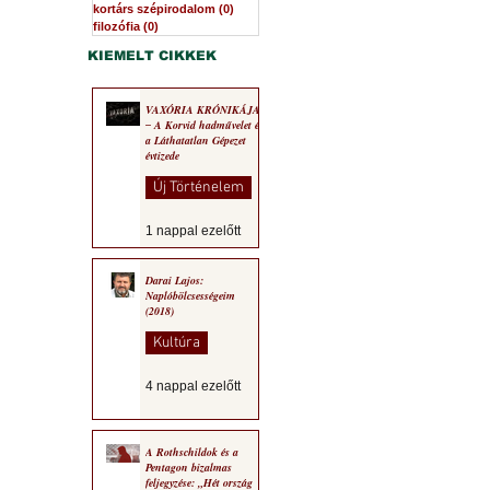
kortárs szépirodalom
(0)
0 bejegyzés
filozófia
(0)
0 bejegyzés
KIEMELT CIKKEK
VAXÓRIA KRÓNIKÁJA
‒ A Korvid hadművelet és
a Láthatatlan Gépezet
évtizede
Új Történelem
1 nappal ezelőtt
Darai Lajos:
Naplóbölcsességeim
(2018)
Kultúra
4 nappal ezelőtt
A Rothschildok és a
Pentagon bizalmas
feljegyzése: „Hét ország