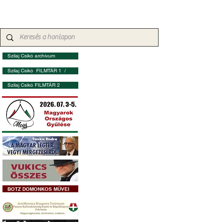
Szilaj Csikó archívum
Szilaj Csikó FILMTÁR 1 /
Szilaj Csikó FILMTÁR 2
BOTZ DOMONKOS MŰVEI