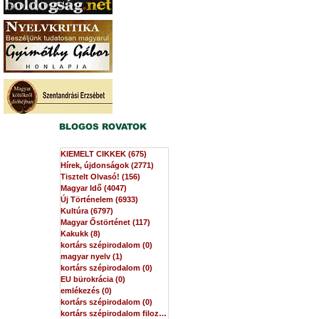
BLOGOS ROVATOK
KIEMELT CIKKEK
(675)
675 bejegyzés
Hírek, újdonságok
(2771)
2771 bejegyzés
Tisztelt Olvasó!
(156)
156 bejegyzés
Magyar Idő
(4047)
4047 bejegyzés
Új Történelem
(6933)
6933 bejegyzés
Kultúra
(6797)
6797 bejegyzés
Magyar Őstörténet
(117)
117 bejegyzés
Kakukk
(8)
8 bejegyzés
kortárs szépirodalom
(0)
0 bejegyzés
magyar nyelv
(1)
1 bejegyzés
kortárs szépirodalom
(0)
0 bejegyzés
EU bürokrácia
(0)
0 bejegyzés
emlékezés
(0)
0 bejegyzés
kortárs szépirodalom
(0)
0 bejegyzés
kortárs szépirodalom filozófia
(0)
0 bejegyzés