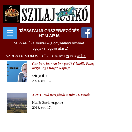
TÁRSADALMI ÖNSZERVEZŐDÉS
HONLAPJA
VERZÁR ÉVA művei – „Hogy valami nyomot
hagyjak magam után..."
VARGA DOMOKOS GYÖRGY művei
itt
és a
wikin
Gáz lesz, ha nem lesz gáz?! Globális Energia
Krízis. Egy Bogár Naplója
szilajcsiko
2021. okt. 12.
A HVG-nek nem jött ki a Paks II. matek
Hárfás Zsolt, origo.hu
2018. okt. 17.