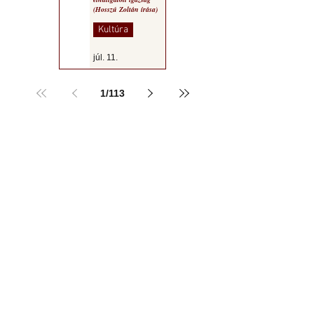
(Hosszú Zoltán írása)
Kultúra
júl. 11.
1
/
113
a MOGY honlapján