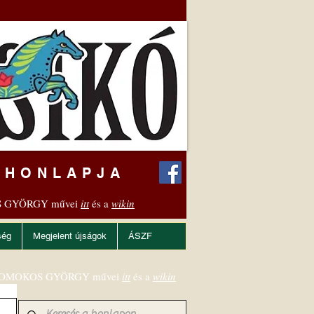
 HONLAPJA
 GYÖRGY művei
itt
és a
wikin
ség
Megjelent újságok
ÁSZF
OMOKOS GYÖRGY művei
itt
és a
wikin