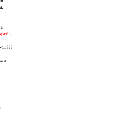
nn”.
ak
 a
spré
-t,
-t...???
sz a
,
.