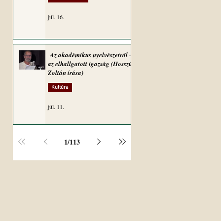
júl. 16.
Az akadémikus nyelvészetről –
az elhallgatott igazság (Hosszú
Zoltán írása)
Kultúra
júl. 11.
1
/
113