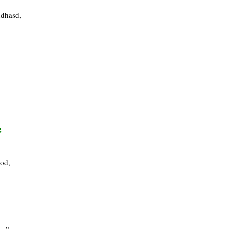
ndhasd,
g
od,