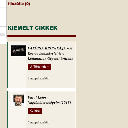
filozófia
(0)
0 bejegyzés
KIEMELT CIKKEK
VAXÓRIA KRÓNIKÁJA ‒ A
Korvid hadművelet és a
Láthatatlan Gépezet évtizede
Új Történelem
3 nappal ezelőtt
Darai Lajos:
Naplóbölcsességeim (2018)
Kultúra
6 nappal ezelőtt