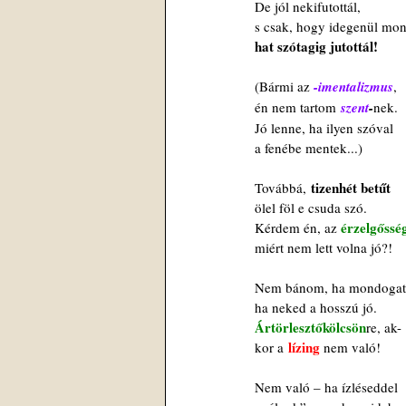
De jól nekifutottál,
s csak, hogy idegenül mo
hat szótagig jutottál!
(Bármi az 
-imentalizmus
,
én nem tartom
szent
-
nek.
Jó lenne, ha ilyen szóval
a fenébe mentek...)
 tizenhét betűt
Továbbá,
ölel föl e csuda szó.
érzelgőssé
Kérdem én, az 
miért nem lett volna jó?!
Nem bánom, ha mondogat
ha neked a hosszú jó.
Ártörlesztőkölcsön
re, ak-
lízing 
kor a
nem való!
Nem való – ha ízléseddel