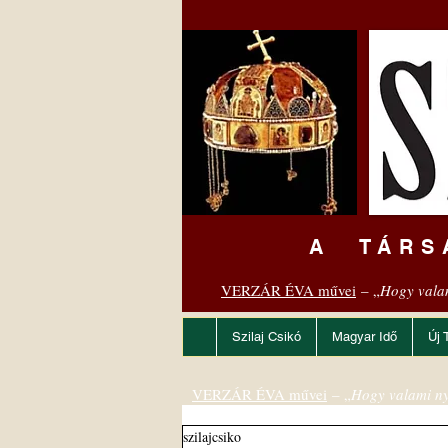
A TÁRS
VERZÁR ÉVA művei
– „
Hogy vala
Szilaj Csikó
Magyar Idő
Új 
VERZÁR ÉVA művei
– „
Hogy valami ny
szilajcsiko