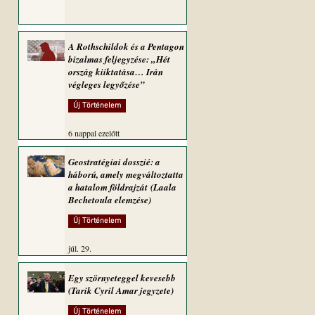
A Rothschildok és a Pentagon
bizalmas feljegyzése: „Hét
ország kiiktatása… Irán
végleges legyőzése”
Új Történelem
6 nappal ezelőtt
Geostratégiai dosszié: a
háború, amely megváltoztatta
a hatalom földrajzát (Laala
Bechetoula elemzése)
Új Történelem
júl. 29.
Egy szörnyeteggel kevesebb
(Tarik Cyril Amar jegyzete)
Új Történelem