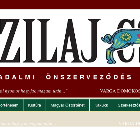
ADALMI ÖNSZERVEZŐDÉS
mi nyomot hagyjak magam után..."
VARGA DOMOKOS
Történelem
Kultúra
Magyar Őstörténet
Kakukk
Szerkesztő
omot hagyjak magam után..."
VARGA D