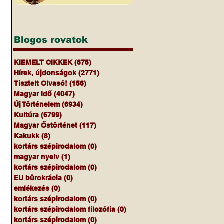
Blogos rovatok
KIEMELT CIKKEK
(675)
675 bejegyzés
Hírek, újdonságok
(2771)
2771 bejegyzés
Tisztelt Olvasó!
(156)
156 bejegyzés
Magyar Idő
(4047)
4047 bejegyzés
Új Történelem
(6934)
6934 bejegyzés
Kultúra
(6799)
6799 bejegyzés
Magyar Őstörténet
(117)
117 bejegyzés
Kakukk
(8)
8 bejegyzés
kortárs szépirodalom
(0)
0 bejegyzés
magyar nyelv
(1)
1 bejegyzés
kortárs szépirodalom
(0)
0 bejegyzés
EU bürokrácia
(0)
0 bejegyzés
emlékezés
(0)
0 bejegyzés
kortárs szépirodalom
(0)
0 bejegyzés
kortárs szépirodalom filozófia
(0)
0 bejegyzés
kortárs szépirodalom
(0)
0 bejegyzés