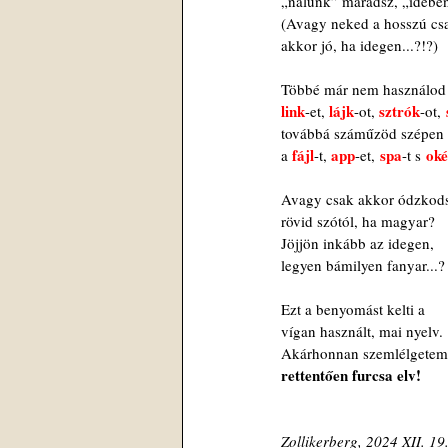
„nálunk” maradsz, „idebe
(Avagy neked a hosszú cs
akkor jó, ha idegen...?!?)
Többé már nem használod
link
lájk
sztrók
 
-et, 
-ot, 
-ot,
továbbá száműzöd szépen
fájl
app
 spa
 oké
a 
-t, 
-et,
-t s
Avagy csak akkor ódzkod
rövid szótól, ha magyar?
Jöjjön inkább az idegen,
legyen bámilyen fanyar...?
Ezt a benyomást kelti a
vígan használt, mai nyelv.
Akárhonnan szemlélgetem
rettentően furcsa elv!
Zollikerberg, 2024 XII. 19