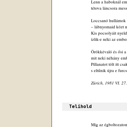
Lenn a haboknál e
tétova láncsora messz
Loccsanó hullámok 
– lábnyomaid közt n
Kis pocsolyáit nyeld
ízlik-e néki az ember
Örökkévaló és ősi a 
mit neki néhány em
Pillanatot tölt itt cs
s eltűnik újra e furc
Zürich, 1981 VI. 27.
Telihold
Míg az égboltozaton