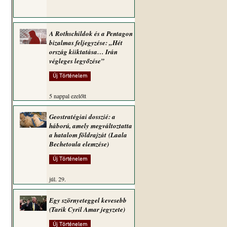
A Rothschildok és a Pentagon
bizalmas feljegyzése: „Hét
ország kiiktatása… Irán
végleges legyőzése”
Új Történelem
5 nappal ezelőtt
Geostratégiai dosszié: a
háború, amely megváltoztatta
a hatalom földrajzát (Laala
Bechetoula elemzése)
Új Történelem
júl. 29.
Egy szörnyeteggel kevesebb
(Tarik Cyril Amar jegyzete)
Új Történelem