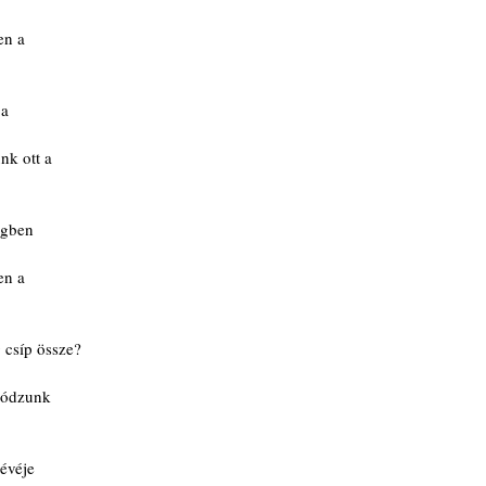
en a
 a
nk ott a
egben
en a
 csíp össze?
lódzunk
évéje