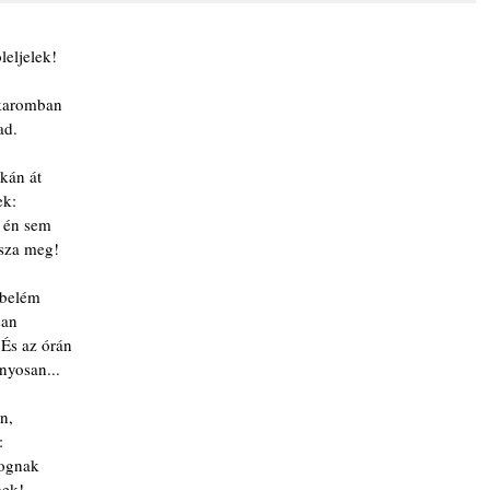
leljelek!
 karomban
ad.
kán át
ek:
, én sem
sza meg!
 belém
san
 És az órán
yosan...
n,
:
cognak
mek!