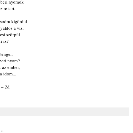
mberi nyomok
ire tart.
sodra kigördül
yaldos a víz.
esi szörpül –
i íz?
tenger,
beri nyom?
ak az ember,
sa idom...
 – 28.
 a