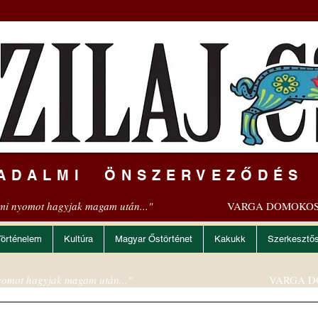
ADALMI ÖNSZERVEZŐDÉS
mi nyomot hagyjak magam után..."
VARGA DOMOKOS
Történelem
Kultúra
Magyar Őstörténet
Kakukk
Szerkesztő
omot hagyjak magam után..."
VARGA D