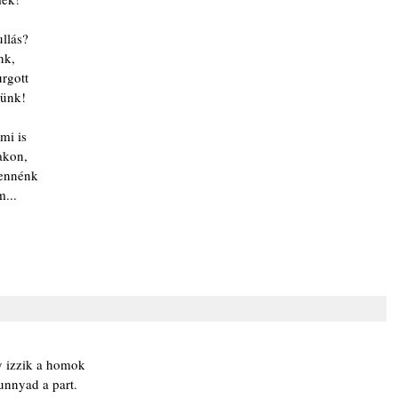
llás?
nk,
urgott
künk!
mi is
akon,
lennénk
m...
y izzik a homok
unnyad a part.