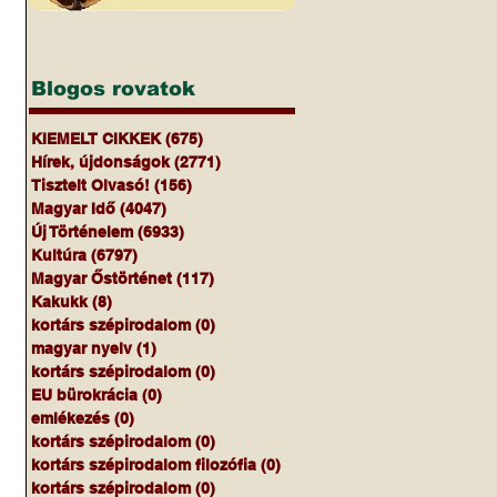
Blogos rovatok
KIEMELT CIKKEK
(675)
675 bejegyzés
Hírek, újdonságok
(2771)
2771 bejegyzés
Tisztelt Olvasó!
(156)
156 bejegyzés
Magyar Idő
(4047)
4047 bejegyzés
Új Történelem
(6933)
6933 bejegyzés
Kultúra
(6797)
6797 bejegyzés
Magyar Őstörténet
(117)
117 bejegyzés
Kakukk
(8)
8 bejegyzés
kortárs szépirodalom
(0)
0 bejegyzés
magyar nyelv
(1)
1 bejegyzés
kortárs szépirodalom
(0)
0 bejegyzés
EU bürokrácia
(0)
0 bejegyzés
emlékezés
(0)
0 bejegyzés
kortárs szépirodalom
(0)
0 bejegyzés
kortárs szépirodalom filozófia
(0)
0 bejegyzés
kortárs szépirodalom
(0)
0 bejegyzés