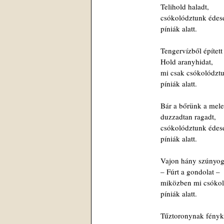
Telihold haladt,
csókolództunk édes
píniák alatt.
Tengervízből épített
Hold aranyhidat,
mi csak csókolództu
píniák alatt.
Bár a bőrünk a mel
duzzadtan ragadt,
csókolództunk édes
píniák alatt.
Vajon hány szúnyog
– Fúrt a gondolat –
miközben mi csóko
píniák alatt.
Tűztoronynak fényk