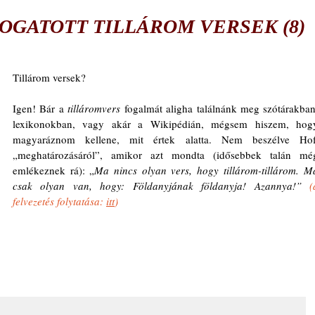
ÁLOGATOTT TILLÁROM VERSEK (8)
Tillárom versek?
Igen! Bár a 
tilláromvers
 fogalmát aligha találnánk meg szótárakban,
lexikonokban, vagy akár a Wikipédián, mégsem hiszem, hogy
magyaráznom kellene, mit értek alatta. Nem beszélve Hofi
„meghatározásáról”, amikor azt mondta (idősebbek talán még
emlékeznek rá): „
Ma nincs olyan vers, hogy tillárom-tillárom. Ma
csak olyan van, hogy: Földanyjának földanyja! Azannya!” 
(
felvezetés folytatása: 
itt
)