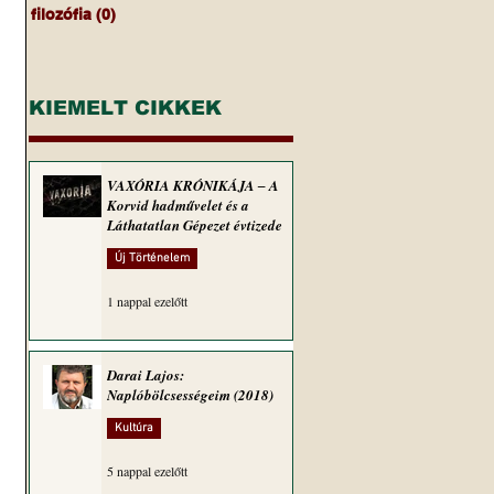
filozófia
(0)
0 bejegyzés
KIEMELT CIKKEK
VAXÓRIA KRÓNIKÁJA ‒ A
Korvid hadművelet és a
Láthatatlan Gépezet évtizede
Új Történelem
1 nappal ezelőtt
Darai Lajos:
Naplóbölcsességeim (2018)
Kultúra
5 nappal ezelőtt