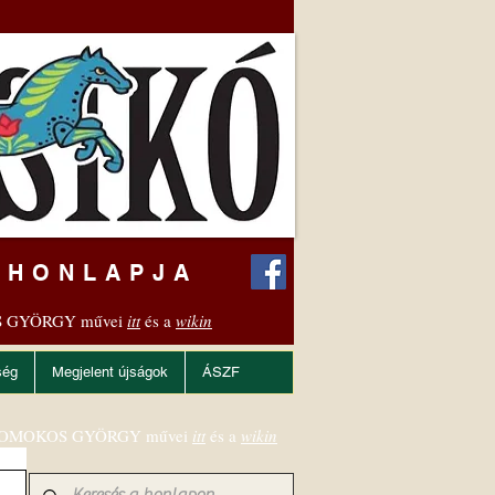
 HONLAPJA
 GYÖRGY művei
itt
és a
wikin
ség
Megjelent újságok
ÁSZF
OMOKOS GYÖRGY művei
itt
és a
wikin