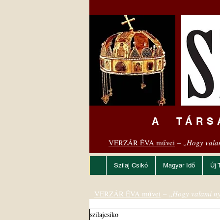
A TÁRS
VERZÁR ÉVA művei
– „
Hogy vala
Szilaj Csikó
Magyar Idő
Új 
VERZÁR ÉVA művei
– „
Hogy valami ny
szilajcsiko