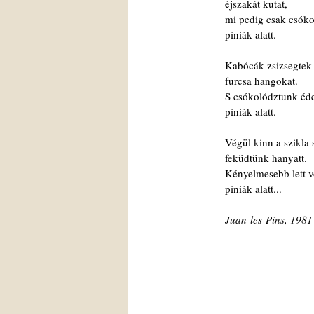
éjszakát kutat,
mi pedig csak csók
píniák alatt.
Kabócák zsizsegtek
furcsa hangokat.
S csókolództunk éd
píniák alatt.
Végül kinn a szikla 
feküdtünk hanyatt.
Kényelmesebb lett v
píniák alatt...
Juan-les-Pins, 1981 