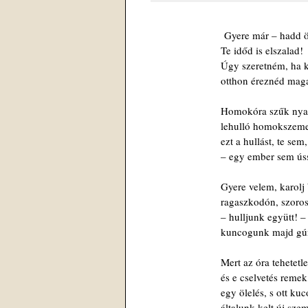
 Gyere már – hadd ö
Te időd is elszalad!
Úgy szeretném, ha
otthon éreznéd mag
Homokóra szűk nya
lehulló homokszem
ezt a hullást, te sem
– egy ember sem ús
Gyere velem, karolj
ragaszkodón, szoro
– hulljunk együtt! –
kuncogunk majd gún
Mert az óra tehetetle
és e cselvetés remek
egy ölelés, s ott ku
általunk kelt új sze