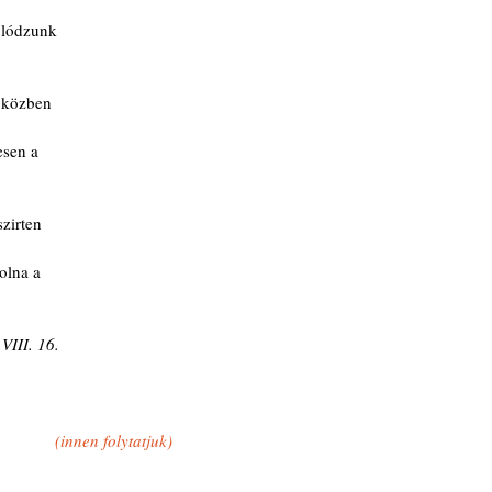
olódzunk
 közben
esen a
szirten
olna a
VIII. 16.
(innen folytatjuk)