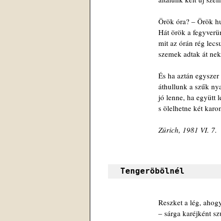
Örök óra? – Örök hu
Hát örök a fegyverü
mit az órán rég lecs
szemek adtak át ne
És ha aztán egyszer 
áthullunk a szűk ny
jó lenne, ha együtt 
s ölelhetne két karo
Zürich, 1981 VI. 7.
Tengeröbölnél 
Reszket a lég, ahog
– sárga karéjként sz