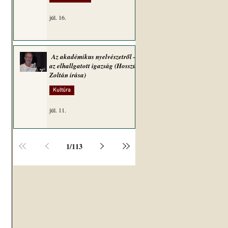
júl. 16.
Az akadémikus nyelvészetről –
az elhallgatott igazság (Hosszú
Zoltán írása)
Kultúra
júl. 11.
1
/
113