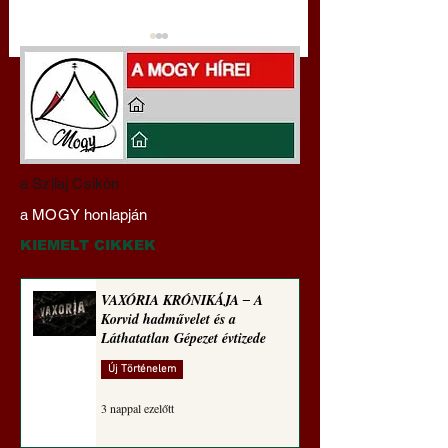
Darai Lajos:
Gyimóthy Gábor
a Szilaj Csikón
Naplóbölcsességeim
nyelvművelő gúnyv
a MOGY honlapján
(2024)
sorozata (1772)
KIEMELT CIKKEK
VAXÓRIA KRÓNIKÁJA ‒ A
Korvid hadművelet és a
Láthatatlan Gépezet évtizede
Új Történelem
3 nappal ezelőtt