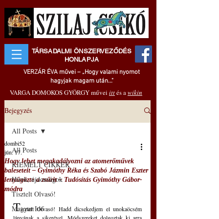
TÁRSADALMI ÖNSZERVEZŐDÉS
HONLAPJA
VERZÁR ÉVA művei – „Hogy valami nyomot
hagyjak magam után..."
VARGA DOMOKOS GYÖRGY művei
itt
és a
wikin
Bejegyzés
All Posts
dombi52
All Posts
jún. 17.
Hogy lehet megakadályozni az atomerőművek
KIEMELT CIKKEK
baleseteit ‒ Gyimóthy Réka és Szabó Jázmin Eszter
Hírek, újdonságok
lenyűgözte a zsűrit ‒ Tudósítás Gyimóthy Gábor-
módra
Tisztelt Olvasó!
T
Magyar Idő
isztelt Olvasó! Hadd dicsekedjem el unokaöcsém 
lányának a sikerével. Módszereket dolgoztak ki arra 