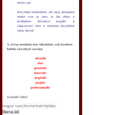
helyén volt!
Köszönjük mindenkinek, aki végig támogatott 
minket ezen az úton, és hitt ebben a 
jövőképben. Következő megálló: a 
világverseny! Nem is lehetnénk büszkébbek 
rátok, lányok!
A szöveg mondatain nem változtattam, csak kiszűrtem 
belőlük a következő szavakat: 
abszolút
duó 
generáció 
innovatív 
inspiráló 
projekt 
professzionális
Gyimóthy Gábor
magyar nyelv
fenntartható fejlődés
Magyar Idő