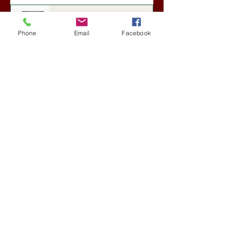
Darai Lajos: Naplóbölcsességeim
(2018)
Phone
Email
Facebook
Kultúra
6 nappal ezelőtt
A Rothschildok és a Pentagon
bizalmas feljegyzése: „Hét ország
kiiktatása… Irán végleges
legyőzése”
Új Történelem
7 nappal ezelőtt
Geostratégiai dosszié: a háború,
amely megváltoztatta a hatalom
földrajzát (Laala Bechetoula
elemzése)