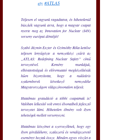
ety
#ATLAS
Teljesen el vagyunk ragadtatva, és hihetetlenül 
büszkék vagyunk arra, hogy a magyar csapat 
nyerte meg az Innovation for Nuclear (I4N) 
verseny európai döntőjét!
Szabó Jázmin Eszter és Gyimóthy Réka kettőse 
teljesen lenyűgözte a nemzetközi zsűrit az 
„ATLAS: Redefining Nuclear Safety” című 
tervezetével. Kemény munkájuk, 
elhivatottságuk és előremutató megközelítésük 
hűen bizonyította, hogy a nukleáris 
szakemberek következő nemzedéke 
Magyarországon világszínvonalon teljesít.
Hatalmas gratuláció a többi csapatnak is! 
Valóban lelkesítő volt ennyi élvonalbeli fejlesztő 
tervezetet látni. Hihetetlen élmény volt ilyen 
tehetségek mellett versenyezni.
Hatalmas köszönet a szervezőknek, hogy egy 
ilyen gördülékeny, szakszerű és vendégszerető 
eseményt hoztak össze. Minden egyes részlet a 