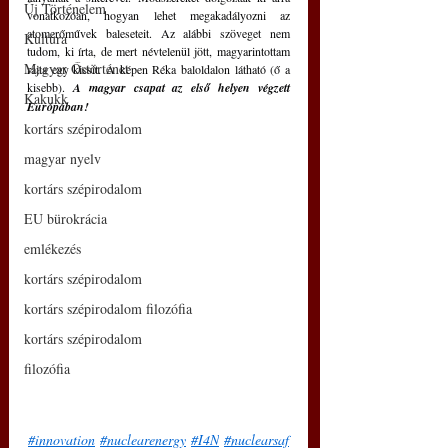
Új Történelem
vonatkozóan, hogyan lehet megakadályozni az 
atomerőművek baleseteit. Az alábbi szöveget nem 
Kultúra
tudom, ki írta, de mert névtelenül jött, magyarintottam 
Magyar Őstörténet
rajta egy kicsit. A képen Réka baloldalon látható (ő a 
kisebb). 
A magyar csapat az első helyen végzett 
Kakukk
Európában!
kortárs szépirodalom
magyar nyelv
kortárs szépirodalom
EU bürokrácia
emlékezés
kortárs szépirodalom
kortárs szépirodalom filozófia
kortárs szépirodalom
filozófia
#innovation
#nuclearenergy
#I4N
#nuclearsaf