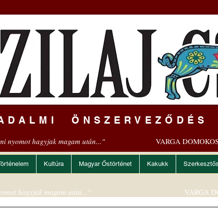
ADALMI ÖNSZERVEZŐDÉS
mi nyomot hagyjak magam után..."
VARGA DOMOKOS
Történelem
Kultúra
Magyar Őstörténet
Kakukk
Szerkesztő
omot hagyjak magam után..."
VARGA D