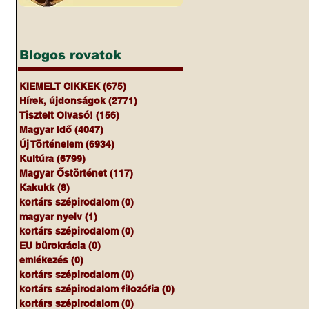
Blogos rovatok
KIEMELT CIKKEK
(675)
675 bejegyzés
Hírek, újdonságok
(2771)
2771 bejegyzés
Tisztelt Olvasó!
(156)
156 bejegyzés
Magyar Idő
(4047)
4047 bejegyzés
Új Történelem
(6934)
6934 bejegyzés
Kultúra
(6799)
6799 bejegyzés
Magyar Őstörténet
(117)
117 bejegyzés
Kakukk
(8)
8 bejegyzés
kortárs szépirodalom
(0)
0 bejegyzés
magyar nyelv
(1)
1 bejegyzés
kortárs szépirodalom
(0)
0 bejegyzés
EU bürokrácia
(0)
0 bejegyzés
emlékezés
(0)
0 bejegyzés
kortárs szépirodalom
(0)
0 bejegyzés
kortárs szépirodalom filozófia
(0)
0 bejegyzés
kortárs szépirodalom
(0)
0 bejegyzés