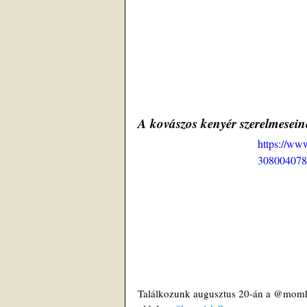
A kovászos kenyér szerelmesein
https://ww
308004078
Találkozunk augusztus 20-án a @momkul