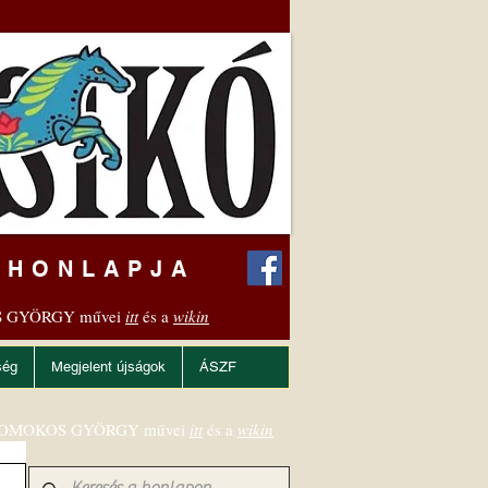
 HONLAPJA
 GYÖRGY művei
itt
és a
wikin
ség
Megjelent újságok
ÁSZF
OMOKOS GYÖRGY művei
itt
és a
wikin