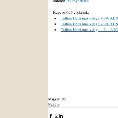
oldalon. 
#kenyérlelke
Kapcsolódó cikkeink: 
Tallián Hédi más világa – 1
Tallián Hédi más világa – 20. K
Tallián Hédi más világa – 21. A
Magyar Idő
Kultúra