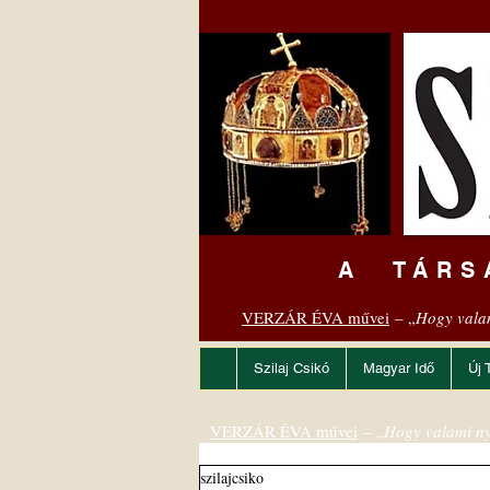
A TÁRS
VERZÁR ÉVA művei
– „
Hogy vala
Szilaj Csikó
Magyar Idő
Új 
VERZÁR ÉVA művei
– „
Hogy valami ny
szilajcsiko