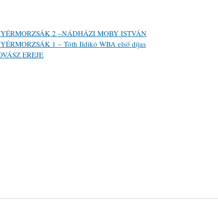
9. KENYÉRMORZSÁK 2 –NÁDHÁZI MOBY ISTVÁN
ENYÉRMORZSÁK 1 – Tóth Ildikó WBA első díjas
 KOVÁSZ EREJE