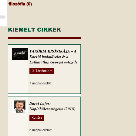
filozófia
(0)
0 bejegyzés
KIEMELT CIKKEK
VAXÓRIA KRÓNIKÁJA ‒ A
Korvid hadművelet és a
Láthatatlan Gépezet évtizede
Új Történelem
3 nappal ezelőtt
Darai Lajos:
Naplóbölcsességeim (2018)
Kultúra
6 nappal ezelőtt