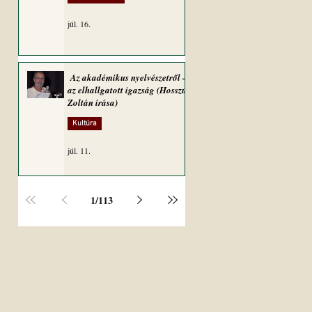
júl. 16.
Az akadémikus nyelvészetről –
az elhallgatott igazság (Hosszú
Zoltán írása)
Kultúra
júl. 11.
1
/
113