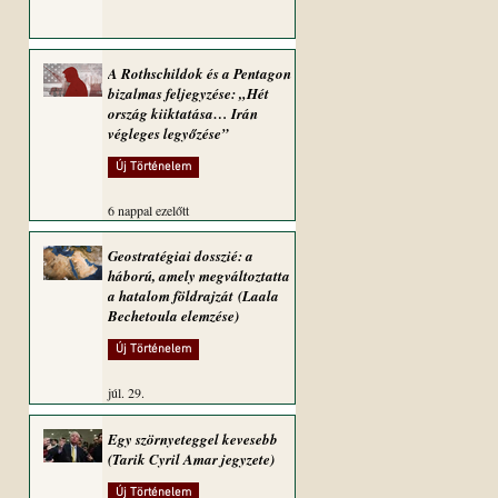
A Rothschildok és a Pentagon
bizalmas feljegyzése: „Hét
ország kiiktatása… Irán
végleges legyőzése”
Új Történelem
6 nappal ezelőtt
Geostratégiai dosszié: a
háború, amely megváltoztatta
a hatalom földrajzát (Laala
Bechetoula elemzése)
Új Történelem
júl. 29.
Egy szörnyeteggel kevesebb
(Tarik Cyril Amar jegyzete)
Új Történelem