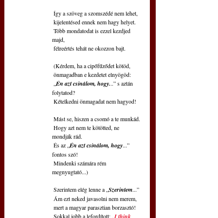
 Így a szöveg a szomszédé nem lehet,
 kijelentésed ennek nem hagy helyet.
 Több mondatodat is ezzel kezdjed 
majd,
 félreértés tehát ne okozzon bajt. 
 (Kérdem, ha a cipőfűződet kötöd,
 önmagadban e kezdetet elnyögöd:
 „
Én azt csinálom, hogy.
..” s aztán 
folytatod?
 Kételkedni önmagadat nem hagyod! 
 Mást se, hiszen a csomó a te munkád.
 Hogy azt nem te kötötted, ne 
mondják rád.
 És az „
Én azt csinálom, hogy
...” 
fontos szó!
 Mindenki számára rém 
megnyugtató...) 
 Szerintem elég lenne a „
Szerintem
...”
 Ám ezt neked javasolni nem merem,
 mert a magyar parasztian borzasztó!
 Sokkal jobb a lefordított: „
I think 