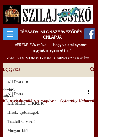
TÁRSADALMI ÖNSZERVEZŐDÉS
HONLAPJA
VERZÁR ÉVA művei – „Hogy valami nyomot
hagyjak magam után..."
VARGA DOMOKOS GYÖRGY művei
itt
és a
wikin
Bejegyzés
All Posts
dombi52
All Posts
máj. 29.
Két nyelvdorgáló egy csapásra ‒ Gyimóthy Gábortól
KIEMELT CIKKEK
Hírek, újdonságok
Tisztelt Olvasó!
Magyar Idő