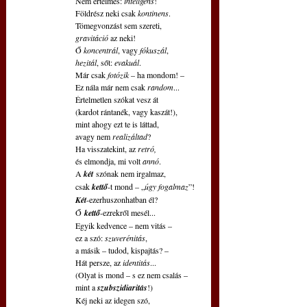
 Nem értelmes: 
inteligens
!
 Földrész neki csak 
kontinens
.
 Tömegvonzást sem szereti,
gravitáció 
az neki!
 Ő 
koncentrál
, vagy 
fókuszál
,
hezitál
, sőt: 
evakuál
.
 Már csak 
fotózik 
– ha mondom! –
 Ez nála már nem csak 
random
...
 Értelmetlen szókat vesz át
 (kardot rántanék, vagy kaszát!),
 mint ahogy ezt te is láttad,
 avagy nem 
realizáltad
?
 Ha visszatekint, az 
retró,
 és elmondja, mi volt 
annó
.
 A 
két
 szónak nem irgalmaz,
 csak 
kettő
-t mond – „
úgy fogalmaz
”!
Két
-ezerhuszonhatban él?
 Ő
 kettő
-ezrekről mesél...
 Egyik kedvence – nem vitás – 
 ez a szó: 
szuverénitás
,
 a másik – tudod, kispajtás? – 
 Hát persze, az 
identitás
...
 (Olyat is mond – s ez nem csalás – 
 mint a 
szubszidiaritás
!)
 Kéj neki az idegen szó,