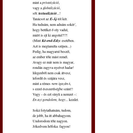
 mint a 
privatizáció
,
 vagy a 
globalizáció
,
 sőt: 
textualizáció
...!
 Tanácsot az
 É-Áj
-tól kér.
 Ha tudnám, nem adnám sokér’,
 hogy betűket ő oly vadul,
 miért is ejt ki angolul?!?!
 (Mint
 Ké-end-Édzs
 esetében.
 Azt is megtanulta szépen...)
 Pedig, ha magyarul beszél,
 az ember tőle mást remél.
 Avagy ez már nem is magyar,
 rondán zagyva nyelvet hadar!
 Idegenből nem csak átvesz,
 lefordít és szájára vesz,
 mint a rémes
 nem igazán
-t,
 s ezzel észszerűségbe szánt!!
 Vagy – és ezt sínyli a nemzet –:
Én azt gondolom, hogy
... kezdet. 
 Soká folytathatnám, tudom,
 de jobb, ha itt abbahagyom.
 Undorodom tőle nagyon.
 Jókedvem hőfoka: fagyon!