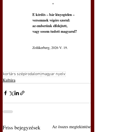
                    *
E kérdés – bár lényegtelen – 
 versemnek végére szorul:
 az emberünk elfelejtett,
 vagy sosem tudott magyarul?
 Zollikerberg, 2026 V. 19. 
kortárs szépirodalom
magyar nyelv
Kultúra
Friss bejegyzések
Az összes megtekintése