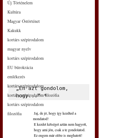
Új Történelem
Kultúra
Magyar Őstörténet
Kakukk
kortárs szépirodalom
magyar nyelv
kortárs szépirodalom
EU bürokrácia
emlékezés
kortárs szépirodalom
„Én azt gondolom, 
kortárs szépirodalom filozófia
hogy...” *
kortárs szépirodalom
 Jaj, de jó, hogy így kezdted a 
filozófia
mondatod!
 E kezdet kétséget aztán nem hagyott,
 hogy ami jön, csak a te gondolatod.
 Ez engem már előre is meghatott! 