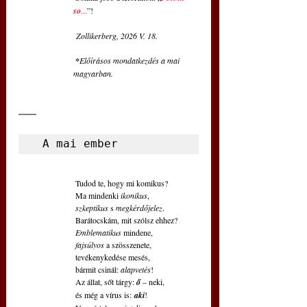
so
...
”! 
 Zollikerberg, 2026 V. 18.
*
Előírásos mondatkezdés a mai 
magyarban.
 A mai ember
 Tudod te, hogy mi komikus?
 Ma mindenki 
ikonikus
,
szkeptikus 
s 
megkérdőjelez
.
 Barátocskám, mit szólsz ehhez?
Emblematikus 
mindene,
fajsúlyos 
a szösszenete,
 tevékenykedése mesés,
 bármit csinál: 
alapvetés
!
 Az állat, sőt tárgy: 
ő 
– neki,
 és még a vírus is:
 aki
!