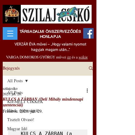
TÁRSADALMI ÖNSZERVEZŐDÉS
HONLAPJA
VERZÁR ÉVA művei – „Hogy valami nyomot
hagyjak magam után..."
VARGA DOMOKOS GYÖRGY művei
itt
és a
wikin
Bejegyzés
All Posts
szilajcsiko
All Posts
2021. júl. 26.
KULCS A ZÁRBAN (Deli Mihály mindennapi
KIEMELT CIKKEK
szentenciái)
Hírek, újdonságok
Frissítve:
2021. júl. 29.
Tisztelt Olvasó!
Magyar Idő
KULCS A ZÁRBAN (a 