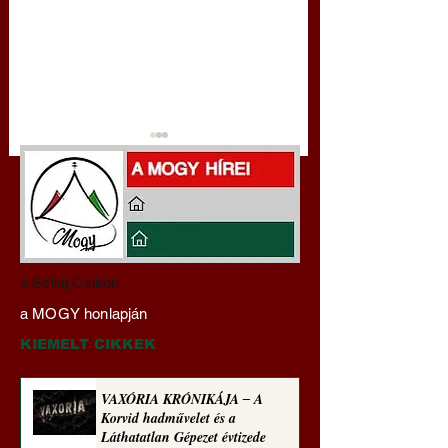
Darai Lajos:
Gyimóthy Gábor
a Szilaj Csikón
Naplóbölcsességeim
nyelvművelő gúnyv
a MOGY honlapján
(2024)
sorozata (1772)
KIEMELT CIKKEK
VAXÓRIA KRÓNIKÁJA ‒ A
Korvid hadművelet és a
Láthatatlan Gépezet évtizede