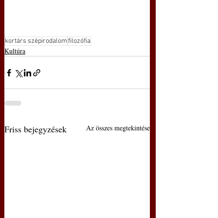
kortárs szépirodalom
filozófia
Kultúra
Friss bejegyzések
Az összes megtekintése