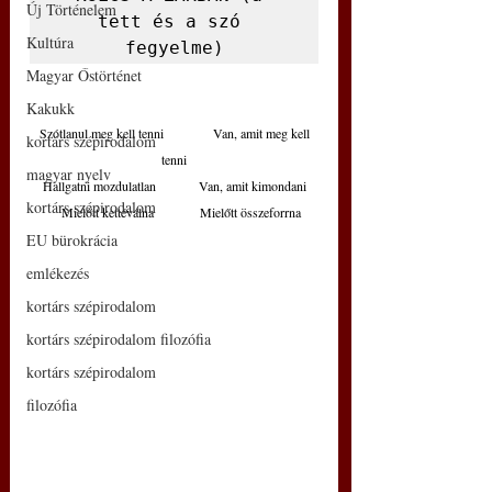
Új Történelem
tett és a szó 
Kultúra
fegyelme)
Magyar Őstörténet
Kakukk
 Szótlanul meg kell tenni               Van, amit meg kell 
kortárs szépirodalom
tenni
magyar nyelv
Hallgatni mozdulatlan             Van, amit kimondani
kortárs szépirodalom
    Mielőtt kettéválna              Mielőtt összeforrna
EU bürokrácia
emlékezés
kortárs szépirodalom
kortárs szépirodalom filozófia
kortárs szépirodalom
filozófia