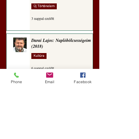
Új Történelem
3 nappal ezelőtt
Darai Lajos: Naplóbölcsességeim
(2018)
Kultúra
6 nappal ezelőtt
Phone
Email
Facebook
A Rothschildok és a Pentagon
bizalmas feljegyzése: „Hét ország
kiiktatása… Irán végleges
legyőzése”
Új Történelem
7 nappal ezelőtt