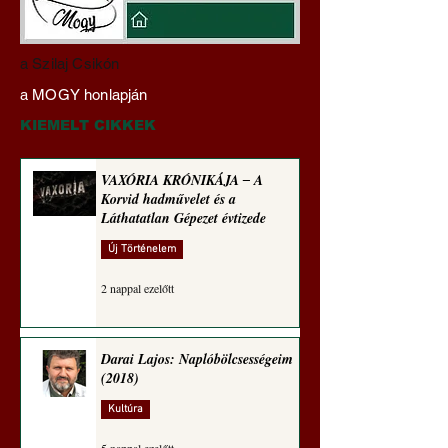
Hajdu Zoltán:
VAXÓRIA KRÓNI
a Szilaj Csikón
Transzhumanizmus és
‒ A Korvid hadműv
a MOGY honlapján
technomorál ‒ 21/28.
és a Láthatatlan Gé
Rugalmas technomorál:
évtizede
KIEMELT CIKKEK
alázatosság
VAXÓRIA KRÓNIKÁJA ‒ A
Korvid hadművelet és a
Láthatatlan Gépezet évtizede
Új Történelem
2 nappal ezelőtt
Darai Lajos: Naplóbölcsességeim
(2018)
Kultúra