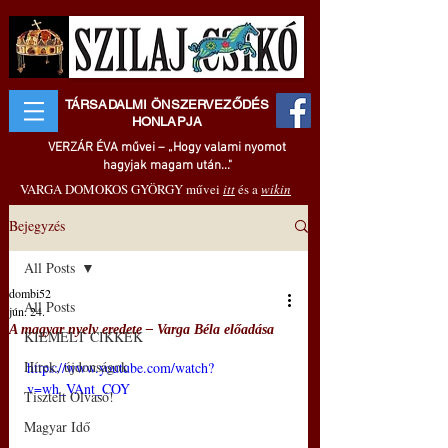
TÁRSADALMI ÖNSZERVEZŐDÉS
HONLAPJA
VERZÁR ÉVA művei – „Hogy valami nyomot
hagyjak magam után..."
VARGA DOMOKOS GYÖRGY művei
itt
és a
wikin
Bejegyzés
All Posts
dombi52
All Posts
jún. 24.
A magyar nyelv eredete ‒ Varga Béla előadása
KIEMELT CIKKEK
Hírek, újdonságok
https://www.youtube.com/watch?
v=wh_VAnt_COY
Tisztelt Olvasó!
Magyar Idő