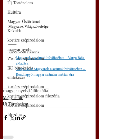
Új Történelem
Kultúra
Magyar Őstörténet
Magyarok Világszövetsége
Kakukk
kortárs szépirodalom
magyar nyelv
Kapcsolódó cikkeink: 
Magyarok a számok bűvöletében – Varga Béla 
kortárs szépirodalom
előadása
EU bürokrácia
Varga Béla: Magyarok a számok bűvöletében ‒ 
Rendhagyó magyar-számtan-mértan óra
emlékezés
kortárs szépirodalom
magyar nyelv
létfilozófia
kortárs szépirodalom filozófia
Magyar Idő
Új Történelem
kortárs szépirodalom
filozófia