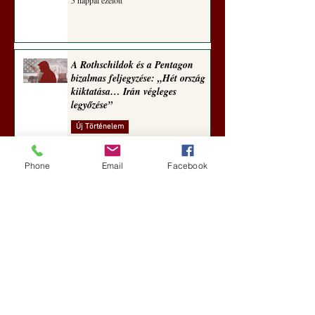
5 nappal ezelőtt
A Rothschildok és a Pentagon
bizalmas feljegyzése: „Hét ország
kiiktatása… Irán végleges
legyőzése”
Új Történelem
6 nappal ezelőtt
Phone
Email
Facebook
Geostratégiai dosszié: a háború,
amely megváltoztatta a hatalom
földrajzát (Laala Bechetoula
elemzése)
Új Történelem
júl. 29.
Egy szörnyeteggel kevesebb (Tarik