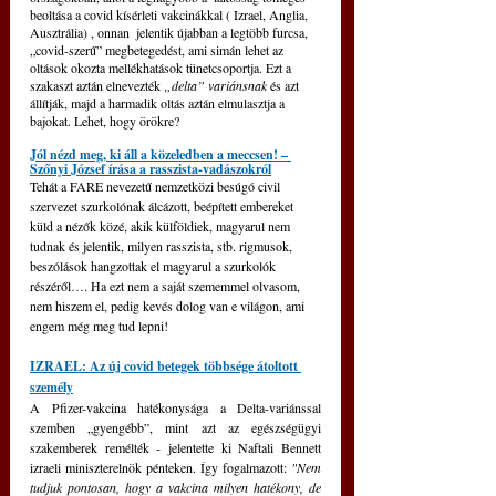
beoltása a covid kísérleti vakcinákkal ( Izrael, Anglia, 
Ausztrália) , onnan  jelentik újabban a legtöbb furcsa, 
„covid-szerű” megbetegedést, ami simán lehet az 
oltások okozta mellékhatások tünetcsoportja. Ezt a 
szakaszt aztán elnevezték 
„delta” variánsnak 
és azt 
állítják, majd a harmadik oltás aztán elmulasztja a 
bajokat. Lehet, hogy örökre?
Jól nézd meg, ki áll a közeledben a meccsen! – 
Szőnyi József írása a rasszista-vadászokról
Tehát a FARE nevezetű nemzetközi besúgó civil 
szervezet szurkolónak álcázott, beépített embereket 
küld a nézők közé, akik külföldiek, magyarul nem 
tudnak és jelentik, milyen rasszista, stb. rigmusok, 
beszólások hangzottak el magyarul a szurkolók 
részéről…. Ha ezt nem a saját szememmel olvasom, 
nem hiszem el, pedig kevés dolog van e világon, ami 
engem még meg tud lepni!
IZRAEL: Az új covid betegek többsége átoltott 
személy
A Pfizer-vakcina hatékonysága a Delta-variánssal 
szemben „gyengébb”, mint azt az egészségügyi 
szakemberek remélték - jelentette ki Naftali Bennett 
izraeli miniszterelnök pénteken. Így fogalmazott: 
"Nem 
tudjuk pontosan, hogy a vakcina milyen hatékony, de 