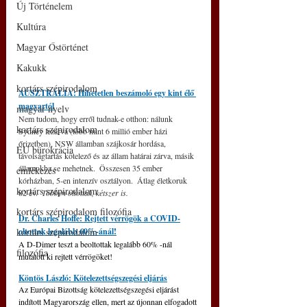
Új Történelem
Kultúra
Magyar Őstörténet
Kakukk
kortárs szépirodalom
AUSZTRÁLIA: Hihetetlen beszámoló egy kint élő 
magyartól
magyar nyelv
Nem tudom, hogy erről tudnak-e otthon: nálunk 
kortárs szépirodalom
Sydney lezárva (több mint 6 millió ember házi 
őrizetben), NSW államban szájkosár hordása, 
EU bürokrácia
távolságtartás kötelező és az állam határai zárva, másik 
államokba se mehetnek.  Összesen 35 ember 
emlékezés
kórházban, 5-en intenzív osztályon.  Átlag életkoruk 
kortárs szépirodalom
82 év. 
Többen oltottak, kétszer is.  
kortárs szépirodalom filozófia
Dr. Charles Hoffe: Rejtett vérrögök a COVID-
kortárs szépirodalom
oltottak legalább 60%-ánál!
A D-Dimer teszt a beoltottak legalább 60% -nál 
filozófia
mutatott ki rejtett vérrögöket!
Köntös László: Kötelezettségszegési eljárás
Az Európai Bizottság kötelezettségszegési eljárást 
indított Magyarország ellen, mert az újonnan elfogadott 