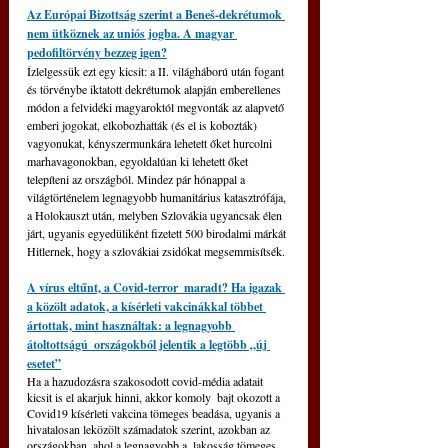
Az Európai Bizottság szerint a Beneš-dekrétumok 
nem ütköznek az uniós jogba. A magyar 
pedofiltörvény bezzeg igen?
Ízlelgessük ezt egy kicsit: a II. világháború után fogant 
és törvénybe iktatott dekrétumok alapján emberellenes 
módon a felvidéki magyaroktól megvonták az alapvető 
emberi jogokat, elkobozhatták (és el is kobozták) 
vagyonukat, kényszermunkára lehetett őket hurcolni 
marhavagonokban, egyoldalúan ki lehetett őket 
telepíteni az országból. Mindez pár hónappal a 
világtörténelem legnagyobb humanitárius katasztrófája, 
a Holokauszt után, melyben Szlovákia ugyancsak élen 
járt, ugyanis egyedüliként fizetett 500 birodalmi márkát 
Hitlernek, hogy a szlovákiai zsidókat megsemmisítsék.
A vírus eltűnt, a Covid-terror  maradt? Ha igazak 
a közölt adatok, a kísérleti vakcinákkal többet 
ártottak, mint használtak: a legnagyobb 
átoltottságú  országokból jelentik a legtöbb „új 
esetet”
Ha a hazudozásra szakosodott covid-média adatait 
kicsit is el akarjuk hinni, akkor komoly  bajt okozott a 
Covid19 kísérleti vakcina tömeges beadása, ugyanis a 
hivatalosan leközölt számadatok szerint, azokban az 
országokban, ahol a legnagyobb a  lakosság tömeges 