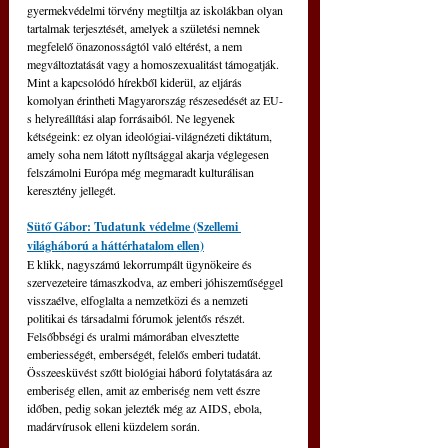
gyermekvédelmi törvény megtiltja az iskolákban olyan 
tartalmak terjesztését, amelyek a születési nemnek 
megfelelő önazonosságtól való eltérést, a nem 
megváltoztatását vagy a homoszexualitást támogatják. 
Mint a kapcsolódó hírekből kiderül, az eljárás 
komolyan érintheti Magyarország részesedését az EU-
s helyreállítási alap forrásaiból. Ne legyenek 
kétségeink: ez olyan ideológiai-világnézeti diktátum, 
amely soha nem látott nyíltsággal akarja véglegesen 
felszámolni Európa még megmaradt kulturálisan 
keresztény jellegét.
Sütő Gábor: Tudatunk védelme (Szellemi 
világháború a háttérhatalom ellen)
E klikk, nagyszámú lekorrumpált ügynökeire és 
szervezeteire támaszkodva, az emberi jóhiszeműséggel 
visszaélve, elfoglalta a nemzetközi és a nemzeti 
politikai és társadalmi fórumok jelentős részét. 
Felsőbbségi és uralmi mámorában elvesztette 
emberiességét, emberségét, felelős emberi tudatát. 
Összeesküvést szőtt biológiai háború folytatására az 
emberiség ellen, amit az emberiség nem vett észre 
időben, pedig sokan jelezték még az AIDS, ebola, 
madárvírusok elleni küzdelem során.