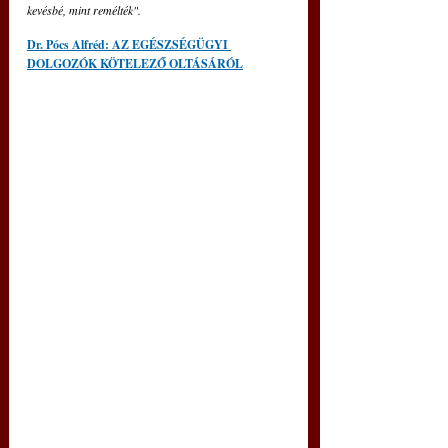
kevésbé, mint remélték".
Dr. Pócs Alfréd: AZ EGÉSZSÉGÜGYI 
DOLGOZÓK KÖTELEZŐ OLTÁSÁRÓL