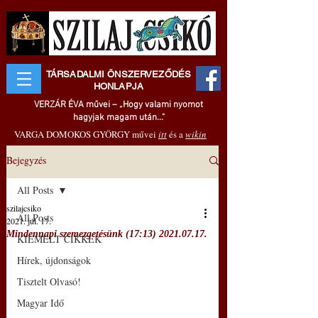
TÁRSADALMI ÖNSZERVEZŐDÉS
HONLAPJA
VERZÁR ÉVA művei – „Hogy valami nyomot
hagyjak magam után..."
VARGA DOMOKOS GYÖRGY művei
itt
és a
wikin
Bejegyzés
All Posts
szilajcsiko
All Posts
2021. júl. 17.
Mindennapi szemezgetésünk (17:13) 2021.07.17.
KIEMELT CIKKEK
Hírek, újdonságok
Tisztelt Olvasó!
Magyar Idő