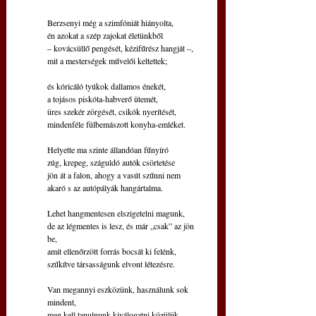
Berzsenyi még a szimfóniát hiányolta,
én azokat a szép zajokat életünkből
– kovácsüllő pengését, kézifűrész hangját –,
mit a mesterségek művelői keltettek;
és kóricáló tyúkok dallamos énekét,
a tojásos piskóta-habverő ütemét,
üres szekér zörgését, csikók nyerítését,
mindenféle fülbemászott konyha-emléket.
Helyette ma szinte állandóan fűnyíró
zúg, krepeg, száguldó autók csörtetése
jön át a falon, ahogy a vasút szűnni nem
akaró s az autópályák hangártalma.
Lehet hangmentesen elszigetelni magunk,
de az légmentes is lesz, és már „csak” az jön 
be,
amit ellenőrzött forrás bocsát ki felénk,
szűkítve társasságunk elvont létezésre.
Van megannyi eszközünk, használunk sok 
mindent,
meg kell tanulnunk kiválogatni közülük