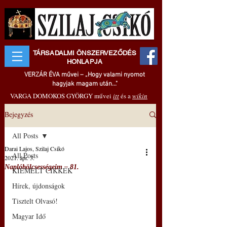
TÁRSADALMI ÖNSZERVEZŐDÉS
HONLAPJA
VERZÁR ÉVA művei – „Hogy valami nyomot
hagyjak magam után..."
VARGA DOMOKOS GYÖRGY művei
itt
és a
wikin
Bejegyzés
All Posts
Darai Lajos, Szilaj Csikó
All Posts
2021. ápr. 3.
Naplóbölcsességeim – 81.
KIEMELT CIKKEK
Hírek, újdonságok
Tisztelt Olvasó!
Magyar Idő