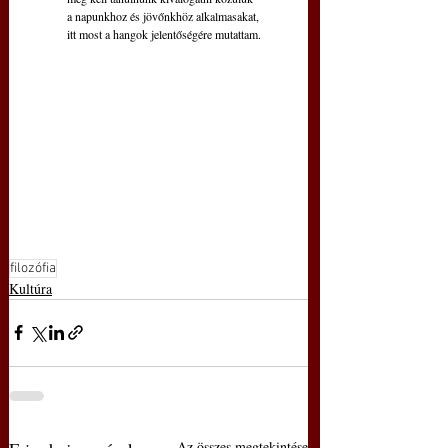
a napunkhoz és jövőnkhöz alkalmasakat,
itt most a hangok jelentőségére mutattam.
filozófia
Kultúra
Az összes megtekintése