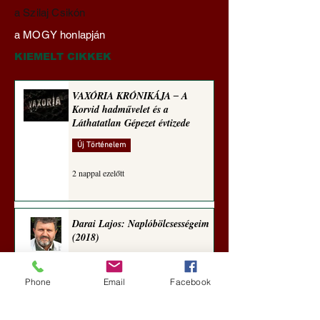
Darai Lajos:
Gyimóthy Gábor
a Szilaj Csikón
Naplóbölcsességeim
nyelvművelő gúnyv
a MOGY honlapján
(2023)
sorozata (1771)
KIEMELT CIKKEK
VAXÓRIA KRÓNIKÁJA ‒ A
Korvid hadművelet és a
Láthatatlan Gépezet évtizede
Új Történelem
2 nappal ezelőtt
Darai Lajos: Naplóbölcsességeim
(2018)
Kultúra
Phone
Email
Facebook
5 nappal ezelőtt