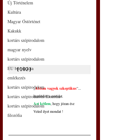
Új Történelem
Kultúra
Magyar Őstörténet
Kakukk
kortárs szépirodalom
magyar nyelv
kortárs szépirodalom
EU bürokrácia
(
102
)
emlékezés
kortárs szépirodalom
„
Abban vagyok szkeptikus
”...
kortárs szépirodalom filozófia
kezdődött a mondat.
Azt kétlem
, hogy józan ész
kortárs szépirodalom
Veled ilyet mondat !
filozófia