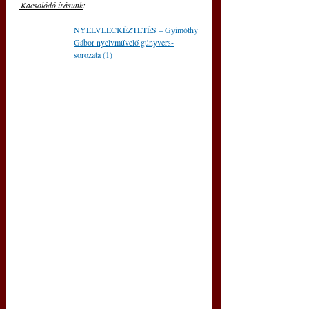
 Kacsolódó írásunk
: 
NYELVLECKÉZTETÉS – Gyimóthy 
Gábor nyelvművelő gúnyvers-
sorozata (1)