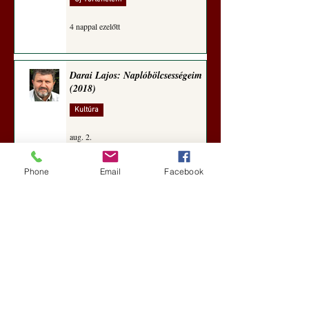
4 nappal ezelőtt
Darai Lajos: Naplóbölcsességeim
(2018)
Kultúra
aug. 2.
Phone
Email
Facebook
A Rothschildok és a Pentagon
bizalmas feljegyzése: „Hét ország
kiiktatása… Irán végleges
legyőzése”
Új Történelem
aug. 1.