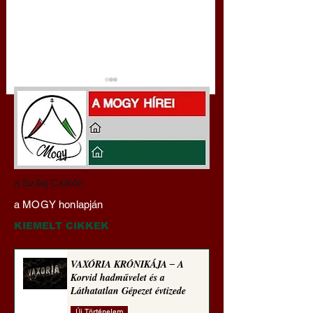
Darai Lajos:
Gyimóthy Gábor
a Szilaj Csikón
Naplóbölcsességeim
nyelvművelő gúnyv
a MOGY honlapján
(2025)
sorozata (1773)
KIEMELT CIKKEK
VAXÓRIA KRÓNIKÁJA ‒ A
Korvid hadművelet és a
Láthatatlan Gépezet évtizede
Új Történelem