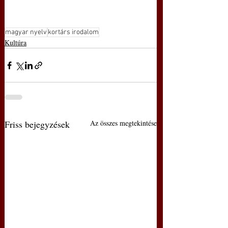
magyar nyelv
kortárs irodalom
Kultúra
Friss bejegyzések
Az összes megtekintése