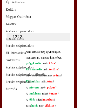
Új Történelem
Kultúra
Magyar Őstörténet
Kakukk
kortárs szépirodalom
1222
magyar nyelv
kortárs szépirodalom
Nem érthető meg egykönnyen,
EU bürokrácia
magyarul írt, magyar könyvben,
emlékezés
gyógykezelés
 miért 
kúra
?
kortárs szépirodalom
Kínszenvedés
 mért 
tortúra
?
kortárs szépirodalom filozófia
Gyerekek mért mennek 
zsúr
ra?
kortárs szépirodalom
Kirándulás
 miért 
túra
?
A 
szívverés
 miért 
pulzus
?
filozófia
A 
tanfolyam
 miért 
kurzus
?
A 
lökés
 miért 
impulzus
?
És a 
hatás
 mért 
effektus
?