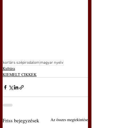
kortárs szépirodalom
magyar nyelv
Kultúra
KIEMELT CIKKEK
Friss bejegyzések
Az összes megtekintése