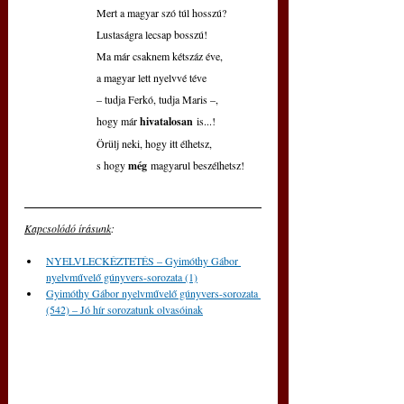
Mert a magyar szó túl hosszú?
Lustaságra lecsap bosszú!
Ma már csaknem kétszáz éve,
a magyar lett nyelvvé téve
– tudja Ferkó, tudja Maris –,
hogy már 
hivatalosan
 is...!
Örülj neki, hogy itt élhetsz,
s hogy 
még
 magyarul beszélhetsz!
Kapcsolódó írásunk
: 
NYELVLECKÉZTETÉS – Gyimóthy Gábor 
nyelvművelő gúnyvers-sorozata (1)
Gyimóthy Gábor nyelvművelő gúnyvers-sorozata 
(542) – Jó hír sorozatunk olvasóinak