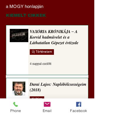
Naplóbölcsességeim
nyelvművelő gúnyv
a MOGY honlapján
(2025)
sorozata (1773)
KIEMELT CIKKEK
VAXÓRIA KRÓNIKÁJA ‒ A
Korvid hadművelet és a
Láthatatlan Gépezet évtizede
Új Történelem
4 nappal ezelőtt
Darai Lajos: Naplóbölcsességeim
(2018)
Kultúra
aug. 2.
Phone
Email
Facebook