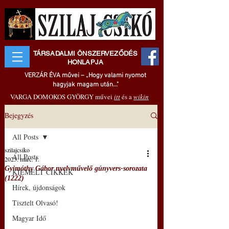
TÁRSADALMI ÖNSZERVEZŐDÉS
HONLAPJA
VERZÁR ÉVA művei – „Hogy valami nyomot
hagyjak magam után..."
VARGA DOMOKOS GYÖRGY művei
itt
és a
wikin
Bejegyzés
All Posts
szilajcsiko
All Posts
2025. márc. 1.
Gyimóthy Gábor nyelvművelő gúnyvers-sorozata
KIEMELT CIKKEK
(1222)
Hírek, újdonságok
Tisztelt Olvasó!
Magyar Idő