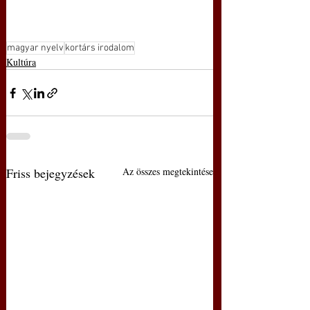
magyar nyelv
kortárs irodalom
Kultúra
Friss bejegyzések
Az összes megtekintése