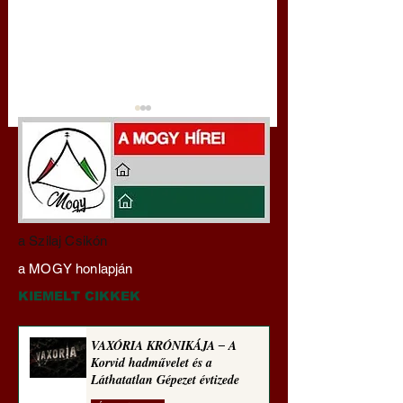
Darai Lajos:
Gyimóthy Gábor
a Szilaj Csikón
Naplóbölcsességeim
nyelvművelő gúnyv
a MOGY honlapján
(2025)
sorozata (1773)
KIEMELT CIKKEK
VAXÓRIA KRÓNIKÁJA ‒ A
Korvid hadművelet és a
Láthatatlan Gépezet évtizede