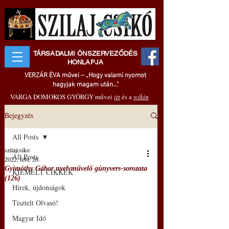
TÁRSADALMI ÖNSZERVEZŐDÉS
HONLAPJA
VERZÁR ÉVA művei – „Hogy valami nyomot
hagyjak magam után..."
VARGA DOMOKOS GYÖRGY művei
itt
és a
wikin
Bejegyzés
All Posts
szilajcsiko
All Posts
2022. febr. 26.
Gyimóthy Gábor nyelvművelő gúnyvers-sorozata
KIEMELT CIKKEK
(126)
Hírek, újdonságok
Tisztelt Olvasó!
Magyar Idő