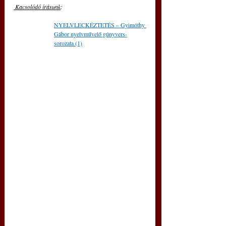
 Kacsolódó írásunk
: 
NYELVLECKÉZTETÉS – Gyimóthy 
Gábor nyelvművelő gúnyvers-
sorozata (1)