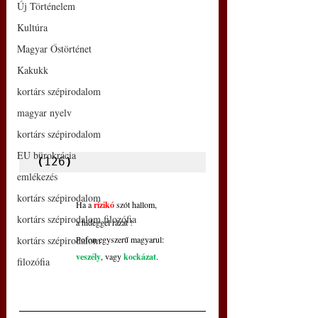
Új Történelem
Kultúra
Magyar Őstörténet
Kakukk
kortárs szépirodalom
magyar nyelv
kortárs szépirodalom
EU bürokrácia
(
126
)
emlékezés
kortárs szépirodalom
Ha a
rizikó
 szót hallom,
kortárs szépirodalom filozófia
a hideggel rázat !
kortárs szépirodalom
Pofon egyszerű magyarul:
veszély
, vagy 
kockázat
.
filozófia