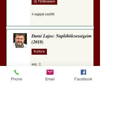
Új Történelem
4 nappal ezelőtt
Darai Lajos: Naplóbölcsességeim
(2018)
Kultúra
aug. 2.
Phone
Email
Facebook
A Rothschildok és a Pentagon
bizalmas feljegyzése: „Hét ország
kiiktatása… Irán végleges
legyőzése”
Új Történelem
aug. 1.