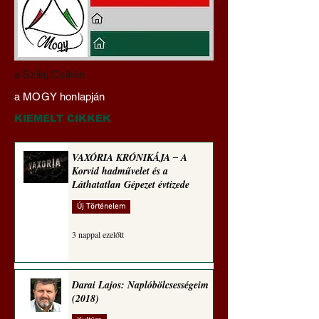
Darai Lajos:
Gyimóthy Gábor
a Szilaj Csikón
Naplóbölcsességeim
nyelvművelő gúnyv
a MOGY honlapján
(2023)
sorozata (1771)
KIEMELT CIKKEK
VAXÓRIA KRÓNIKÁJA ‒ A
Korvid hadművelet és a
Láthatatlan Gépezet évtizede
Új Történelem
3 nappal ezelőtt
Darai Lajos: Naplóbölcsességeim
(2018)