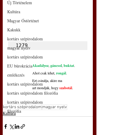
Új Történelem
Kultúra
Magyar Őstörténet
Kakukk
kortárs szépirodalom
1279
magyar nyelv
kortárs szépirodalom
Akadályoz
, 
gáncsol
, 
buktat
.
EU bürokrácia
Ahol csak lehet, 
rongál
.
emlékezés
Ezt csinálja, akire ma
kortárs szépirodalom
azt mondják, hogy 
szabotál
.
kortárs szépirodalom filozófia
kortárs szépirodalom
kortárs szépirodalom
magyar nyelv
filozófia
Kultúra