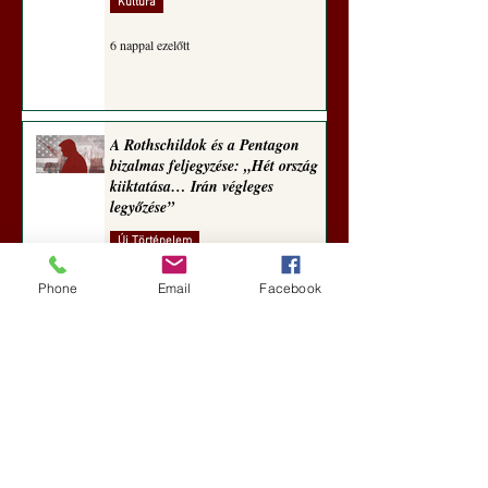
Kultúra
6 nappal ezelőtt
A Rothschildok és a Pentagon
bizalmas feljegyzése: „Hét ország
kiiktatása… Irán végleges
legyőzése”
Új Történelem
6 nappal ezelőtt
Phone
Email
Facebook
Geostratégiai dosszié: a háború,
amely megváltoztatta a hatalom
földrajzát (Laala Bechetoula
elemzése)
Új Történelem
júl. 29.