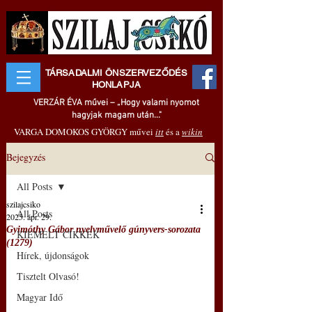
TÁRSADALMI ÖNSZERVEZŐDÉS
HONLAPJA
VERZÁR ÉVA művei – „Hogy valami nyomot
hagyjak magam után..."
VARGA DOMOKOS GYÖRGY művei
itt
és a
wikin
Bejegyzés
All Posts
szilajcsiko
All Posts
2025. ápr. 29.
Gyimóthy Gábor nyelvművelő gúnyvers-sorozata
KIEMELT CIKKEK
(1279)
Hírek, újdonságok
Tisztelt Olvasó!
Magyar Idő