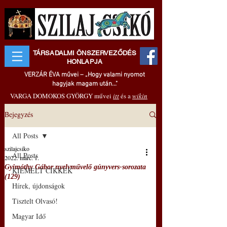
TÁRSADALMI ÖNSZERVEZŐDÉS
HONLAPJA
VERZÁR ÉVA művei – „Hogy valami nyomot
hagyjak magam után..."
VARGA DOMOKOS GYÖRGY művei
itt
és a
wikin
Bejegyzés
All Posts
szilajcsiko
All Posts
2022. márc. 1.
Gyimóthy Gábor nyelvművelő gúnyvers-sorozata
KIEMELT CIKKEK
(129)
Hírek, újdonságok
Tisztelt Olvasó!
Magyar Idő