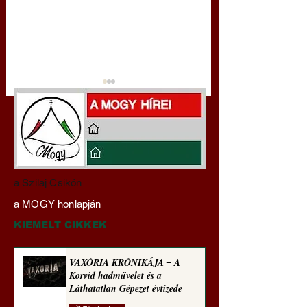
Darai Lajos:
Gyimóthy Gábor
a Szilaj Csikón
Naplóbölcsességeim
nyelvművelő gúnyv
a MOGY honlapján
(2025)
sorozata (1773)
KIEMELT CIKKEK
VAXÓRIA KRÓNIKÁJA ‒ A
Korvid hadművelet és a
Láthatatlan Gépezet évtizede