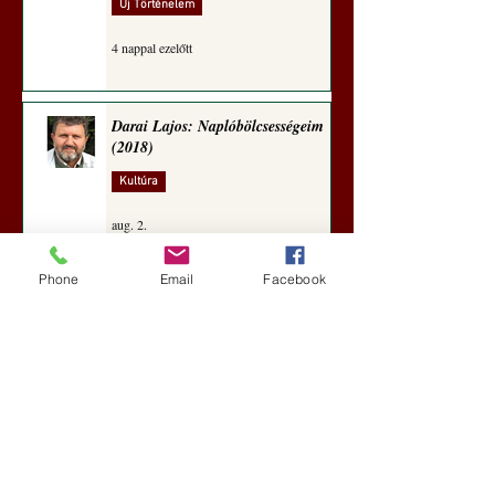
Új Történelem
4 nappal ezelőtt
Darai Lajos: Naplóbölcsességeim
(2018)
Kultúra
aug. 2.
Phone
Email
Facebook
A Rothschildok és a Pentagon
bizalmas feljegyzése: „Hét ország
kiiktatása… Irán végleges
legyőzése”
Új Történelem
aug. 1.