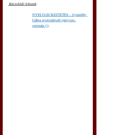
 Kacsolódó írásunk
: 
NYELVLECKÉZTETÉS – Gyimóthy 
Gábor nyelvművelő gúnyvers-
sorozata (1)