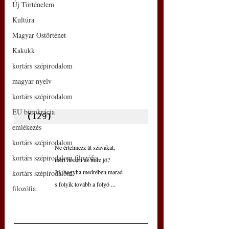
Új Történelem
Kultúra
Magyar Őstörténet
Kakukk
kortárs szépirodalom
magyar nyelv
kortárs szépirodalom
EU bürokrácia
(
129
)
emlékezés
kortárs szépirodalom
Ne értelmezz át szavakat,
kortárs szépirodalom filozófia
mert hiszen az mire jó?
Jó, hogyha medrében marad
kortárs szépirodalom
s folyik tovább a folyó ...
filozófia