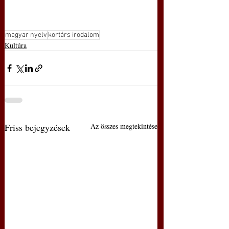
magyar nyelv
kortárs irodalom
Kultúra
Friss bejegyzések
Az összes megtekintése